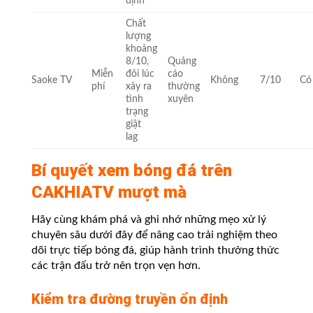
định
Chất
lượng
khoảng
8/10,
Quảng
Miễn
đôi lúc
cáo
Saoke TV
Không
7/10
Có
phí
xảy ra
thường
tình
xuyên
trạng
giật
lag
Bí quyết xem bóng đá trên
CAKHIATV mượt mà
Hãy cùng khám phá và ghi nhớ những mẹo xử lý
chuyên sâu dưới đây để nâng cao trải nghiệm theo
dõi trực tiếp bóng đá, giúp hành trình thưởng thức
các trận đấu trở nên trọn vẹn hơn.
Kiểm tra đường truyền ổn định