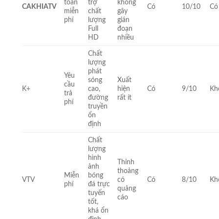
toàn
trợ
không
CAKHIATV
Có
10/10
Có
miễn
chất
gây
phí
lượng
gián
Full
đoạn
HD
nhiều
Chất
lượng
phát
Yêu
sóng
Xuất
cầu
K+
cao,
hiện
Có
9/10
Kh
trả
đường
rất ít
phí
truyền
ổn
định
Chất
lượng
hình
Thỉnh
ảnh
thoảng
Miễn
bóng
VTV
có
Có
8/10
Kh
phí
đá trực
quảng
tuyến
cáo
tốt,
khá ổn