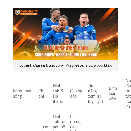
So sánh chuyên trang cùng nhiều website cùng loại khác
Nh
Hình
Tính
địn
Bình
Kênh phát
Chi
ảnh &
Quảng
năng
tin
luận
sóng
phí
âm
cáo
xem lại
tứ
viên
thanh
highlight
bó
đ
Hình
Ít
ảnh rõ
quảng
Hoàn
nét, hỗ
cáo,