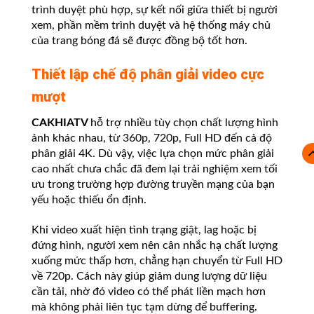
trình duyệt phù hợp, sự kết nối giữa thiết bị người
xem, phần mềm trình duyệt và hệ thống máy chủ
của trang bóng đá sẽ được đồng bộ tốt hơn.
Thiết lập chế độ phân giải video cực
mượt
CAKHIATV
hỗ trợ nhiều tùy chọn chất lượng hình
ảnh khác nhau, từ 360p, 720p, Full HD đến cả độ
phân giải 4K. Dù vậy, việc lựa chọn mức phân giải
cao nhất chưa chắc đã đem lại trải nghiệm xem tối
ưu trong trường hợp đường truyền mạng của bạn
yếu hoặc thiếu ổn định.
Khi video xuất hiện tình trạng giật, lag hoặc bị
đứng hình, người xem nên cân nhắc hạ chất lượng
xuống mức thấp hơn, chẳng hạn chuyển từ Full HD
về 720p. Cách này giúp giảm dung lượng dữ liệu
cần tải, nhờ đó video có thể phát liền mạch hơn
mà không phải liên tục tạm dừng để buffering.