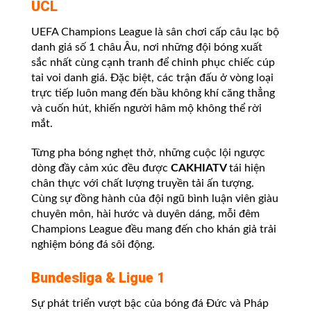
UCL
UEFA Champions League là sân chơi cấp câu lạc bộ
danh giá số 1 châu Âu, nơi những đội bóng xuất
sắc nhất cùng cạnh tranh để chinh phục chiếc cúp
tai voi danh giá. Đặc biệt, các trận đấu ở vòng loại
trực tiếp luôn mang đến bầu không khí căng thẳng
và cuốn hút, khiến người hâm mộ không thể rời
mắt.
Từng pha bóng nghẹt thở, những cuộc lội ngược
dòng đầy cảm xúc đều được
CAKHIATV
tái hiện
chân thực với chất lượng truyền tải ấn tượng.
Cùng sự đồng hành của đội ngũ bình luận viên giàu
chuyên môn, hài hước và duyên dáng, mỗi đêm
Champions League đều mang đến cho khán giả trải
nghiệm bóng đá sôi động.
Bundesliga & Ligue 1
Sự phát triển vượt bậc của bóng đá Đức và Pháp