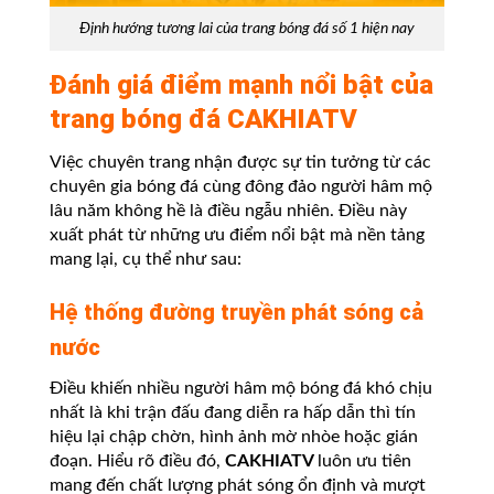
Định hướng tương lai của trang bóng đá số 1 hiện nay
Đánh giá điểm mạnh nổi bật của
trang bóng đá CAKHIATV
Việc chuyên trang nhận được sự tin tưởng từ các
chuyên gia bóng đá cùng đông đảo người hâm mộ
lâu năm không hề là điều ngẫu nhiên. Điều này
xuất phát từ những ưu điểm nổi bật mà nền tảng
mang lại, cụ thể như sau:
Hệ thống đường truyền phát sóng cả
nước
Điều khiến nhiều người hâm mộ bóng đá khó chịu
nhất là khi trận đấu đang diễn ra hấp dẫn thì tín
hiệu lại chập chờn, hình ảnh mờ nhòe hoặc gián
đoạn. Hiểu rõ điều đó,
CAKHIATV
luôn ưu tiên
mang đến chất lượng phát sóng ổn định và mượt