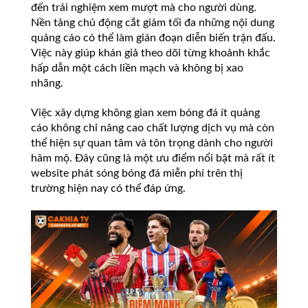
đến trải nghiệm xem mượt mà cho người dùng.
Nền tảng chủ động cắt giảm tối đa những nội dung
quảng cáo có thể làm gián đoạn diễn biến trận đấu.
Việc này giúp khán giả theo dõi từng khoảnh khắc
hấp dẫn một cách liền mạch và không bị xao
nhãng.
Việc xây dựng không gian xem bóng đá ít quảng
cáo không chỉ nâng cao chất lượng dịch vụ mà còn
thể hiện sự quan tâm và tôn trọng dành cho người
hâm mộ. Đây cũng là một ưu điểm nổi bật mà rất ít
website phát sóng bóng đá miễn phí trên thị
trường hiện nay có thể đáp ứng.