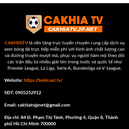
CAKHIATV
là nền tảng trực tuyến chuyên cung cấp dịch vụ
xem bóng đá trực tiếp miễn phí với hình ảnh chất lượng cao
và đường truyền mượt mà, phục vụ người hâm mộ theo dõi
các trận đấu từ nhiều giải lớn trong nước và quốc tế như
Premier League, La Liga, Serie A, Bundesliga và V-League.
Website:
https://boldcast.tv/
SĐT: 0905252912
Email:
cakhiatvjpnet@gmail.com
Địa chỉ: 84 Đ. Phạm Thị Tánh, Phường 4, Quận 8, Thành
phố Hồ Chí Minh 700000