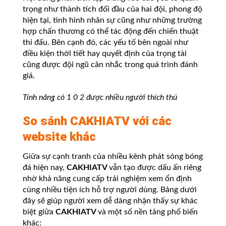
trọng như thành tích đối đầu của hai đội, phong độ
hiện tại, tình hình nhân sự cũng như những trường
hợp chấn thương có thể tác động đến chiến thuật
thi đấu. Bên cạnh đó, các yếu tố bên ngoài như
điều kiện thời tiết hay quyết định của trọng tài
cũng được đội ngũ cân nhắc trong quá trình đánh
giá.
Tính năng có 1 0 2 được nhiều người thích thú
So sánh CAKHIATV với các
website khác
Giữa sự cạnh tranh của nhiều kênh phát sóng bóng
đá hiện nay,
CAKHIATV
vẫn tạo được dấu ấn riêng
nhờ khả năng cung cấp trải nghiệm xem ổn định
cùng nhiều tiện ích hỗ trợ người dùng. Bảng dưới
đây sẽ giúp người xem dễ dàng nhận thấy sự khác
biệt giữa
CAKHIATV
và một số nền tảng phổ biến
khác: