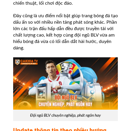
chiến thuật, lối chơi độc đáo.
Đây cũng là ưu điểm nổi bật giúp trang bóng đá tạo
dấu ấn so với nhiều nền tảng phát sóng khác. Phần
lớn các trận đấu hấp dẫn đều được truyền tải với
chất lượng cao, kết hợp cùng đội ngũ BLV vừa am
hiểu bóng đá vừa có lối dẫn dắt hài hước, duyên
dáng.
Đội ngũ BLV chuyên nghiệp, phát ngôn hay
Update thông tin theo nhiều hướng