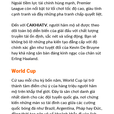
Ngoài tiềm lực tài chính hùng mạnh, Premier
League còn nổi bật từ lối chơi tốc độ cao, giàu tính
cạnh tranh và đầy những pha tranh chấp quyết liệt.
Đến với
CAKHIATV
, người hâm mộ sẽ được theo
dõi toàn bộ diễn biến của giải đấu với chất lượng
truyền tải ổn định, sắc nét và sống động. Bạn sẽ
không bỏ lỡ những pha kiến tạo đẳng cấp với độ
chính xác gần như tuyệt đối của Kevin De Bruyne
hay khả năng săn bàn đáng kinh ngạc của chân sút
Erling Haaland.
World Cup
Cứ sau mỗi chu kỳ bốn năm, World Cup lại trở
thành tâm điểm chú ý của hàng triệu người hâm
mộ trên khắp thế giới. Đây là sân chơi danh giá
nhất dành cho các đội tuyển quốc gia, nơi chứng
kiến những màn so tài đỉnh cao giữa các cường
quốc bóng đá như Brazil, Argentina, Pháp hay Đức,
đồng thời tạo nên vô số khoảnh khắc đi vào lịch