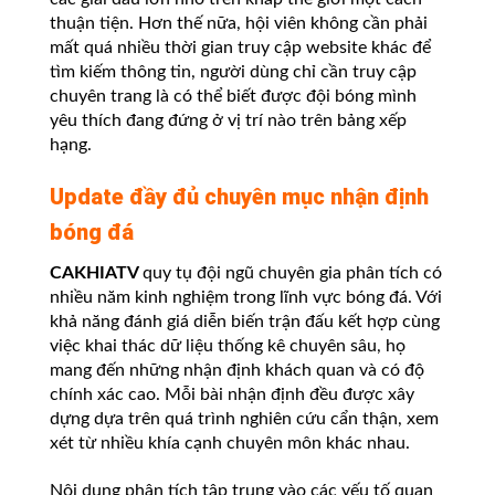
thuận tiện. Hơn thế nữa, hội viên không cần phải
mất quá nhiều thời gian truy cập website khác để
tìm kiếm thông tin, người dùng chỉ cần truy cập
chuyên trang là có thể biết được đội bóng mình
yêu thích đang đứng ở vị trí nào trên bảng xếp
hạng.
Update đầy đủ chuyên mục nhận định
bóng đá
CAKHIATV
quy tụ đội ngũ chuyên gia phân tích có
nhiều năm kinh nghiệm trong lĩnh vực bóng đá. Với
khả năng đánh giá diễn biến trận đấu kết hợp cùng
việc khai thác dữ liệu thống kê chuyên sâu, họ
mang đến những nhận định khách quan và có độ
chính xác cao. Mỗi bài nhận định đều được xây
dựng dựa trên quá trình nghiên cứu cẩn thận, xem
xét từ nhiều khía cạnh chuyên môn khác nhau.
Nội dung phân tích tập trung vào các yếu tố quan