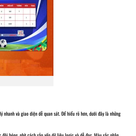
ý nhanh và giao diện dễ quan sát. Để hiểu rõ hơn, dưới đây là những
c đội bóng, nhờ cách sắp xếp dữ liệu logic và dễ đọc. Màu sắc phân