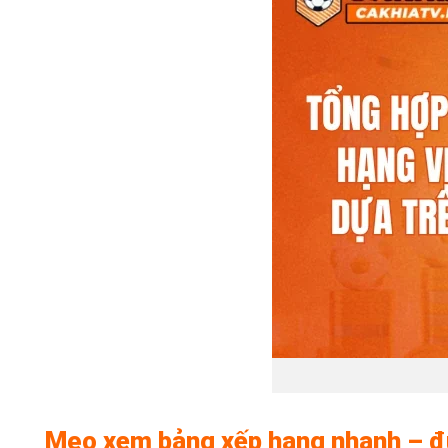
Mẹo xem bảng xếp hạng nhanh – đú