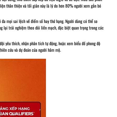
ện thân thiện và tối giản này là lý do hơn 80% người xem gắn bó
i đa mọi sai lệch về điểm số hay thứ hạng. Người dùng có thể so
g lại trải nghiệm theo dõi liền mạch, đặc biệt quan trọng trong các
 đội yêu thích, nhận phân tích tự động, hoặc xem biểu đồ phong độ
nghiên cứu và dự đoán của người hâm mộ.