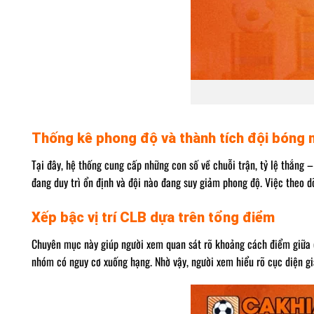
Thống kê phong độ và thành tích đội bóng n
Tại đây, hệ thống cung cấp những con số về chuỗi trận, tỷ lệ thắng 
đang duy trì ổn định và đội nào đang suy giảm phong độ. Việc theo dõi
Xếp bậc vị trí CLB dựa trên tổng điểm
Chuyên mục này giúp người xem quan sát rõ khoảng cách điểm giữa c
nhóm có nguy cơ xuống hạng. Nhờ vậy, người xem hiểu rõ cục diện gi