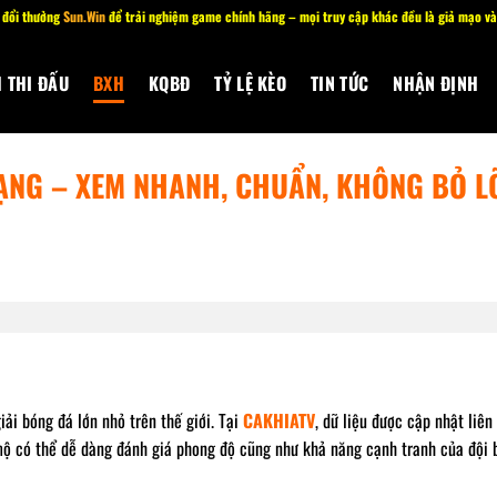
 đổi thưởng
Sun.Win
để trải nghiệm game chính hãng – mọi truy cập khác đều là giả mạo và 
H THI ĐẤU
BXH
KQBĐ
TỶ LỆ KÈO
TIN TỨC
NHẬN ĐỊNH
ẠNG – XEM NHANH, CHUẨN, KHÔNG BỎ L
ải bóng đá lớn nhỏ trên thế giới. Tại
CAKHIATV
, dữ liệu được cập nhật liê
mộ có thể dễ dàng đánh giá phong độ cũng như khả năng cạnh tranh của đội 