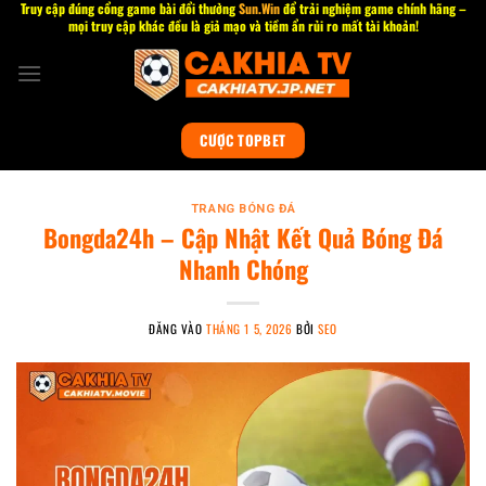
Truy cập đúng cổng game bài đổi thưởng
Sun.Win
để trải nghiệm game chính hãng –
Bỏ
mọi truy cập khác đều là giả mạo và tiềm ẩn rủi ro mất tài khoản!
qua
nội
dung
CƯỢC TOPBET
TRANG BÓNG ĐÁ
Bongda24h – Cập Nhật Kết Quả Bóng Đá
Nhanh Chóng
ĐĂNG VÀO
THÁNG 1 5, 2026
BỞI
SEO