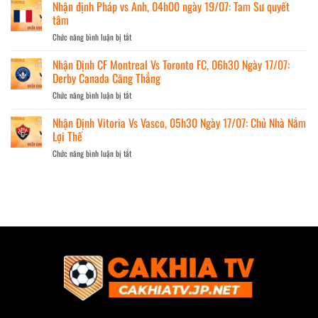
định
Nhận định Pháp vs Anh, 04h00 ngày 19/07: Tam Sư quyết
Seoul,
Thăng
Anyang
tâm
17h30
Hoa
vs
ngày
Chức năng bình luận bị tắt
ở
Gwangju
19/07:
Nhận
FC,
Khó
định
Nhận Định CF Montreal Vs Toronto FC, 06h30 Ngày 17/07:
17h30
có
Pháp
Derby Canada Căng Thẳng
ngày
bất
vs
19/07:
ngờ
Chức năng bình luận bị tắt
ở
Anh,
Chủ
Nhận
04h00
nhà
Định
Nhận Định Vitoria Vs Vasco, 05h30 Ngày 17/07: Chủ Nhà Nắm
ngày
tăng
CF
Lợi Thế
19/07:
tốc
Montreal
Tam
Chức năng bình luận bị tắt
ở
Vs
Sư
Nhận
Toronto
quyết
Định
FC,
tâm
Vitoria
06h30
Vs
Ngày
Vasco,
17/07:
05h30
Derby
Ngày
Canada
17/07:
Căng
Chủ
Thẳng
Nhà
Nắm
Lợi
Thế