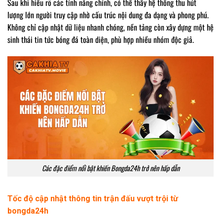
Sau khi hiểu rõ các tính năng chính, có thể thấy hệ thống thu hút
lượng lớn người truy cập nhờ cấu trúc nội dung đa dạng và phong phú.
Không chỉ cập nhật dữ liệu nhanh chóng, nền tảng còn xây dựng một hệ
sinh thái tin tức bóng đá toàn diện, phù hợp nhiều nhóm độc giả.
Các đặc điểm nổi bật khiến Bongda24h trở nên hấp dẫn
Tốc độ cập nhật thông tin trận đấu vượt trội từ
bongda24h