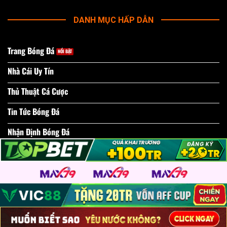
DANH MỤC HẤP DẪN
Trang Bóng Đá
Nhà Cái Uy Tín
Thủ Thuật Cá Cược
Tin Tức Bóng Đá
Nhận Định Bóng Đá
Soi Kèo Bóng Đá
Copyright 2026 ©
CAKHIATV
| Bản quyền thuộc về boldcast.tv | CAKHIATV - Theo
Dõi Trận Cầu Đang Diễn Ra Ngay Tại boldcast.tv