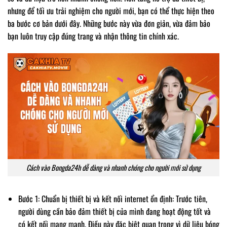
nhưng để tối ưu trải nghiệm cho người mới, bạn có thể thực hiện theo
ba bước cơ bản dưới đây. Những bước này vừa đơn giản, vừa đảm bảo
bạn luôn truy cập đúng trang và nhận thông tin chính xác.
Cách vào Bongda24h dễ dàng và nhanh chóng cho người mới sử dụng
Bước 1: Chuẩn bị thiết bị và kết nối internet ổn định: Trước tiên,
người dùng cần bảo đảm thiết bị của mình đang hoạt động tốt và
có kết nối mạng mạnh. Điều này đặc biệt quan trọng vì dữ liệu bóng