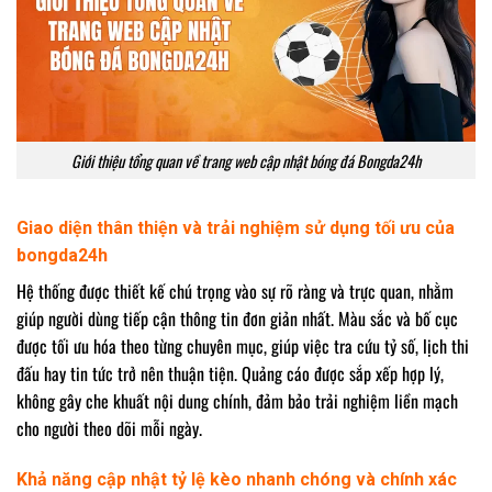
Giới thiệu tổng quan về trang web cập nhật bóng đá Bongda24h
Giao diện thân thiện và trải nghiệm sử dụng tối ưu của
bongda24h
Hệ thống được thiết kế chú trọng vào sự rõ ràng và trực quan, nhằm
giúp người dùng tiếp cận thông tin đơn giản nhất. Màu sắc và bố cục
được tối ưu hóa theo từng chuyên mục, giúp việc tra cứu tỷ số, lịch thi
đấu hay tin tức trở nên thuận tiện. Quảng cáo được sắp xếp hợp lý,
không gây che khuất nội dung chính, đảm bảo trải nghiệm liền mạch
cho người theo dõi mỗi ngày.
Khả năng cập nhật tỷ lệ kèo nhanh chóng và chính xác