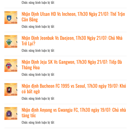
Chức năng bình luận bị tắt
ở
Flamengo,
Nhận
07h30
Định
Nhận Định Ulsan HD Vs Incheon, 17h30 Ngày 21/07: Thế Trận
Ngày
Coritiba
Cân Bằng
23/07:
Vs
Đội
Chức năng bình luận bị tắt
ở
Palmeiras,
Khách
Nhận
05h30
Áp
Định
Nhận Định Jeonbuk Vs Daejeon, 17h30 Ngày 21/07: Chủ Nhà
Ngày
Đảo
Ulsan
Trở Lại?
23/07:
HD
Khó
Chức năng bình luận bị tắt
ở
Vs
Cho
Nhận
Incheon,
Chủ
Định
Nhận Định Jeju SK Vs Gangwon, 17h30 Ngày 21/07: Tiếp Đà
17h30
Nhà
Jeonbuk
Thăng Hoa
Ngày
Vs
21/07:
Chức năng bình luận bị tắt
ở
Daejeon,
Thế
Nhận
17h30
Trận
Định
Nhận định Bucheon FC 1995 vs Seoul, 17h30 ngày 19/07: Khó
Ngày
Cân
Jeju
có bất ngờ
21/07:
Bằng
SK
Chủ
Chức năng bình luận bị tắt
ở
Vs
Nhà
Nhận
Gangwon,
Trở
định
Nhận định Anyang vs Gwangju FC, 17h30 ngày 19/07: Chủ nhà
17h30
Lại?
Bucheon
tăng tốc
Ngày
FC
21/07:
Chức năng bình luận bị tắt
ở
1995
Tiếp
Nhận
vs
Đà