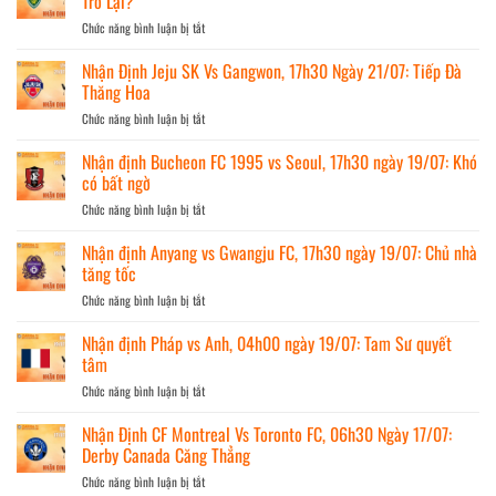
Trở Lại?
HD
Khó
Chức năng bình luận bị tắt
ở
Vs
Cho
Nhận
Incheon,
Chủ
Định
Nhận Định Jeju SK Vs Gangwon, 17h30 Ngày 21/07: Tiếp Đà
17h30
Nhà
Jeonbuk
Thăng Hoa
Ngày
Vs
21/07:
Chức năng bình luận bị tắt
ở
Daejeon,
Thế
Nhận
17h30
Trận
Định
Nhận định Bucheon FC 1995 vs Seoul, 17h30 ngày 19/07: Khó
Ngày
Cân
Jeju
có bất ngờ
21/07:
Bằng
SK
Chủ
Chức năng bình luận bị tắt
ở
Vs
Nhà
Nhận
Gangwon,
Trở
định
Nhận định Anyang vs Gwangju FC, 17h30 ngày 19/07: Chủ nhà
17h30
Lại?
Bucheon
tăng tốc
Ngày
FC
21/07:
Chức năng bình luận bị tắt
ở
1995
Tiếp
Nhận
vs
Đà
định
Nhận định Pháp vs Anh, 04h00 ngày 19/07: Tam Sư quyết
Seoul,
Thăng
Anyang
tâm
17h30
Hoa
vs
ngày
Chức năng bình luận bị tắt
ở
Gwangju
19/07:
Nhận
FC,
Khó
định
Nhận Định CF Montreal Vs Toronto FC, 06h30 Ngày 17/07:
17h30
có
Pháp
Derby Canada Căng Thẳng
ngày
bất
vs
19/07:
ngờ
Chức năng bình luận bị tắt
ở
Anh,
Chủ