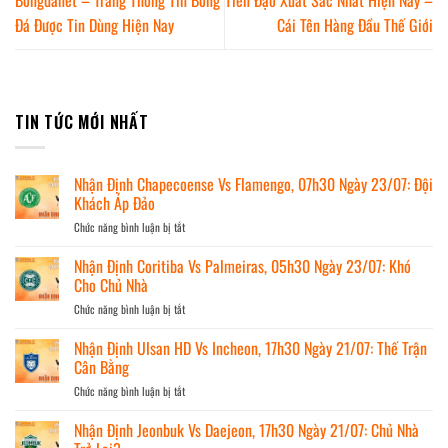
Bongdanet – Trang Thông Tin Bóng
Tiền Đạo Xuất Sắc Nhất Hiện Nay –
Đá Được Tin Dùng Hiện Nay
Cái Tên Hàng Đầu Thế Giới
TIN TỨC MỚI NHẤT
Nhận Định Chapecoense Vs Flamengo, 07h30 Ngày 23/07: Đội
Khách Áp Đảo
Chức năng bình luận bị tắt
ở
Nhận
Định
Nhận Định Coritiba Vs Palmeiras, 05h30 Ngày 23/07: Khó
Chapecoense
Cho Chủ Nhà
Vs
Chức năng bình luận bị tắt
ở
Flamengo,
Nhận
07h30
Định
Nhận Định Ulsan HD Vs Incheon, 17h30 Ngày 21/07: Thế Trận
Ngày
Coritiba
Cân Bằng
23/07:
Vs
Đội
Chức năng bình luận bị tắt
ở
Palmeiras,
Khách
Nhận
05h30
Áp
Định
Nhận Định Jeonbuk Vs Daejeon, 17h30 Ngày 21/07: Chủ Nhà
Ngày
Đảo
Ulsan
23/07: