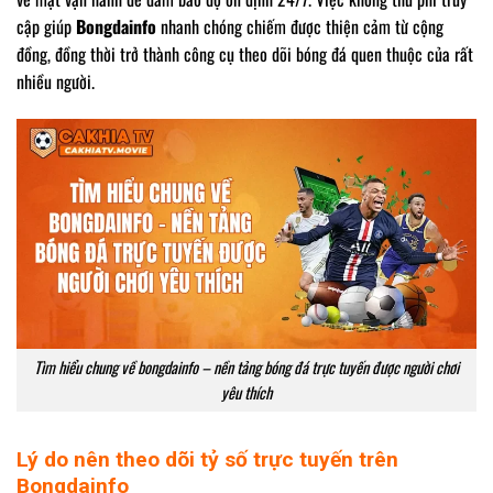
cập giúp
Bongdainfo
nhanh chóng chiếm được thiện cảm từ cộng
đồng, đồng thời trở thành công cụ theo dõi bóng đá quen thuộc của rất
nhiều người.
Tìm hiểu chung về bongdainfo – nền tảng bóng đá trực tuyến được người chơi
yêu thích
Lý do nên theo dõi tỷ số trực tuyến trên
Bongdainfo