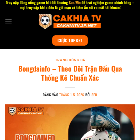
Truy cập đúng cổng game bài đổi thưởng
Sun.Win
để trải nghiệm game chính hãng –
Bỏ
mọi truy cập khác đều là giả mạo và tiềm ẩn rủi ro mất tài khoản!
qua
nội
dung
CƯỢC TOPBET
TRANG BÓNG ĐÁ
Bongdainfo – Theo Dõi Trận Đấu Qua
Thống Kê Chuẩn Xác
ĐĂNG VÀO
THÁNG 1 5, 2026
BỞI
SEO