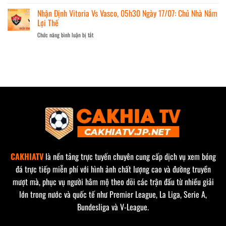
Nhận
04h00
nhà
Định
Nhận Định Vitoria Vs Vasco, 05h30 Ngày 17/07: Chủ Nhà Nắm
ngày
tăng
CF
Lợi Thế
19/07:
tốc
Montreal
Tam
Chức năng bình luận bị tắt
ở
Vs
Sư
Nhận
Toronto
quyết
Định
FC,
tâm
Vitoria
06h30
Vs
Ngày
Vasco,
17/07:
05h30
Derby
Ngày
Canada
17/07:
Căng
Chủ
Thẳng
Nhà
Nắm
Lợi
Thế
CAKHIATV
là nền tảng trực tuyến chuyên cung cấp dịch vụ xem bóng
đá trực tiếp miễn phí với hình ảnh chất lượng cao và đường truyền
mượt mà, phục vụ người hâm mộ theo dõi các trận đấu từ nhiều giải
lớn trong nước và quốc tế như Premier League, La Liga, Serie A,
Bundesliga và V-League.