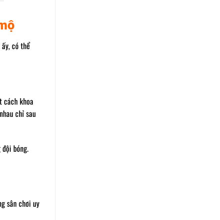
 mộ
 ấy, có thể
t cách khoa
 nhau chỉ sau
 đội bóng.
ng sân chơi uy