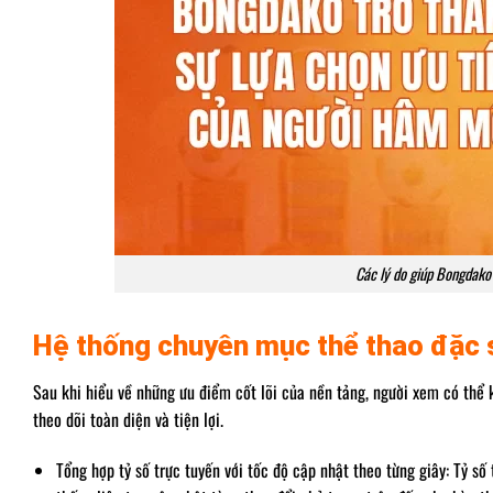
Các lý do giúp Bongdako 
Hệ thống chuyên mục thể thao đặc
Sau khi hiểu về những ưu điểm cốt lõi của nền tảng, người xem có thể
theo dõi toàn diện và tiện lợi.
Tổng hợp tỷ số trực tuyến với tốc độ cập nhật theo từng giây: Tỷ 