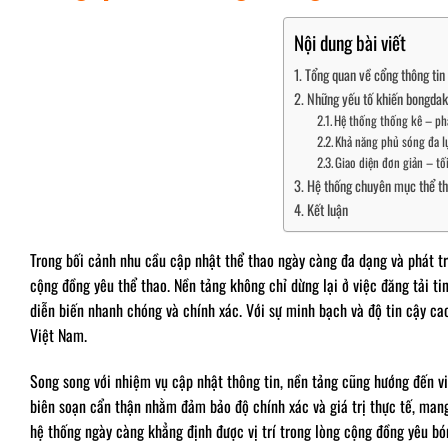
Nội dung bài viết
Tổng quan về cổng thông tin
Những yếu tố khiến bongdak
Hệ thống thống kê – phâ
Khả năng phủ sóng đa l
Giao diện đơn giản – tố
Hệ thống chuyên mục thể t
Kết luận
Trong bối cảnh nhu cầu cập nhật thể thao ngày càng đa dạng và phát 
cộng đồng yêu thể thao. Nền tảng không chỉ dừng lại ở việc đăng tải t
diễn biến nhanh chóng và chính xác. Với sự minh bạch và độ tin cậy ca
Việt Nam.
Song song với nhiệm vụ cập nhật thông tin, nền tảng cũng hướng đến v
biên soạn cẩn thận nhằm đảm bảo độ chính xác và giá trị thực tế, mang
hệ thống ngày càng khẳng định được vị trí trong lòng cộng đồng yêu bó