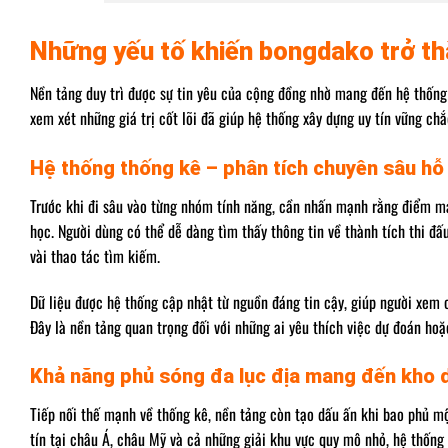
Những yếu tố khiến bongdako trở t
Nền tảng duy trì được sự tin yêu của cộng đồng nhờ mang đến hệ thống d
xem xét những giá trị cốt lõi đã giúp hệ thống xây dựng uy tín vững chắ
Hệ thống thống kê – phân tích chuyên sâu hỗ 
Trước khi đi sâu vào từng nhóm tính năng, cần nhấn mạnh rằng điểm 
học. Người dùng có thể dễ dàng tìm thấy thông tin về thành tích thi đấ
vài thao tác tìm kiếm.
Dữ liệu được hệ thống cập nhật từ nguồn đáng tin cậy, giúp người xem 
Đây là nền tảng quan trọng đối với những ai yêu thích việc dự đoán ho
Khả năng phủ sóng đa lục địa mang đến kho d
Tiếp nối thế mạnh về thống kê, nền tảng còn tạo dấu ấn khi bao phủ một
tín tại châu Á, châu Mỹ và cả những giải khu vực quy mô nhỏ, hệ thống