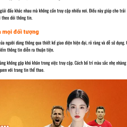
giải đấu khác nhau mà không cần truy cập nhiều nơi. Điều này giúp cho trải
 theo dõi thông tin.
và mọi đối tượng
ủa người dùng thông qua thiết kế giao diện hiện đại, rõ ràng và dễ sử dụng
iếm thông tin diễn ra thuận tiện.
dùng không gặp khó khăn trong việc truy cập. Cách bố trí màu sắc nhẹ nhàng
uen với trang tin thể thao.