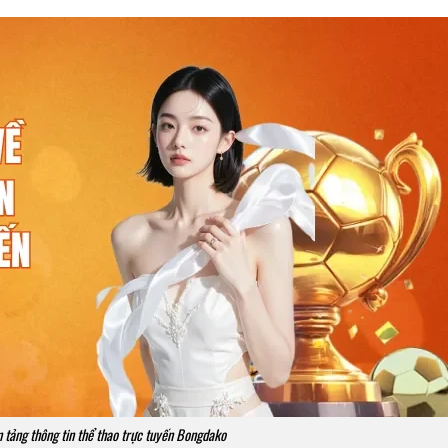
 tảng thông tin thể thao trực tuyến Bongdako