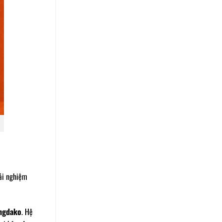
rải nghiệm
ngdako
. Hệ