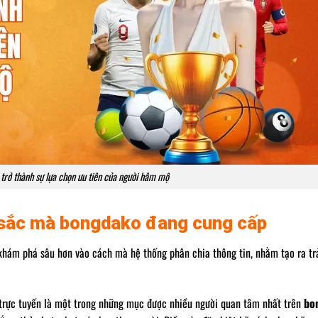
trở thành sự lựa chọn ưu tiên của người hâm mộ
 sắc mà bongdako đang cung cấp
 khám phá sâu hơn vào cách mà hệ thống phân chia thông tin, nhằm tạo ra t
số trực tuyến là một trong những mục được nhiều người quan tâm nhất trên
bo