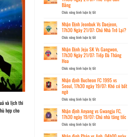
Vs
Khách
Bằng
Palmeiras,
Áp
Chức năng bình luận bị tắt
ở
05h30
Đảo
Nhận
Ngày
Định
Nhận Định Jeonbuk Vs Daejeon,
23/07:
Ulsan
Khó
17h30 Ngày 21/07: Chủ Nhà Trở Lại?
HD
Cho
Chức năng bình luận bị tắt
ở
Vs
Chủ
Nhận
Incheon,
Nhà
Định
Nhận Định Jeju SK Vs Gangwon,
17h30
Jeonbuk
17h30 Ngày 21/07: Tiếp Đà Thăng
Ngày
Vs
21/07:
Hoa
Daejeon,
Thế
Chức năng bình luận bị tắt
ở
17h30
Trận
Nhận
Ngày
Cân
Định
Nhận định Bucheon FC 1995 vs
21/07:
Bằng
Jeju
Chủ
Seoul, 17h30 ngày 19/07: Khó có bất
SK
Nhà
ngờ
Vs
Trở
Chức năng bình luận bị tắt
ở
Gangwon,
Lại?
ả và lịch thi
Nhận
17h30
phù hợp cho
định
Nhận định Anyang vs Gwangju FC,
Ngày
Bucheon
21/07:
17h30 ngày 19/07: Chủ nhà tăng tốc
FC
Tiếp
Chức năng bình luận bị tắt
ở
1995
Đà
Nhận
vs
Thăng
định
Nhận định Pháp vs Anh, 04h00 ngày
Seoul,
Hoa