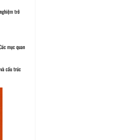
 nghiệm trở
. Các mục quan
 và cấu trúc