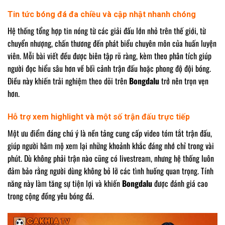
Tin tức bóng đá đa chiều và cập nhật nhanh chóng
Hệ thống tổng hợp tin nóng từ các giải đấu lớn nhỏ trên thế giới, từ
chuyển nhượng, chấn thương đến phát biểu chuyên môn của huấn luyện
viên. Mỗi bài viết đều được biên tập rõ ràng, kèm theo phân tích giúp
người đọc hiểu sâu hơn về bối cảnh trận đấu hoặc phong độ đội bóng.
Điều này khiến trải nghiệm theo dõi trên
Bongdalu
trở nên trọn vẹn
hơn.
Hỗ trợ xem highlight và một số trận đấu trực tiếp
Một ưu điểm đáng chú ý là nền tảng cung cấp video tóm tắt trận đấu,
giúp người hâm mộ xem lại những khoảnh khắc đáng nhớ chỉ trong vài
phút. Dù không phải trận nào cũng có livestream, nhưng hệ thống luôn
đảm bảo rằng người dùng không bỏ lỡ các tình huống quan trọng. Tính
năng này làm tăng sự tiện lợi và khiến
Bongdalu
được đánh giá cao
trong cộng đồng yêu bóng đá.