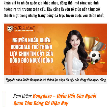
khán giả từ nhiều quốc gia khác nhau, đồng thời mở rộng sức ảnh
hưởng ra thị trường toàn cầu. Đây cũng là yếu tố giúp nền tảng trở
thành một trong những trang bóng đá trực tuyến được yêu thích nhất.
Nguyên nhân khiến Bongdalu trở thành lựa chọn tin cậy của đông đảo người dùng
Xem thêm:
Bongdaso – Điểm Đến Của Người
Quan Tâm Bóng Đá Hiện Nay