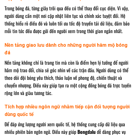
Trong bóng đá, từng giây trôi qua đều có thể thay đổi cục diện. Vì vậy,
người dùng cần một nơi cập nhật liên tục và chính xác tuyệt đối. Hệ
thống hiểu rõ điều đó và luôn tối ưu tốc độ truyền tải dữ liệu, đảm bảo
mỗi tin tức đều được gửi đến người xem trong thời gian ngắn nhất.
Nền tảng giao lưu dành cho những người hâm mộ bóng
đá
Nền tảng không chỉ là trang tin mà còn là điểm hẹn lý tưởng để người
hâm mộ trao đổi, chia sẻ góc nhìn về các trận đấu. Người dùng có thể
theo dõi đội bóng yêu thích, thảo luận về phong độ, chiến thuật và
chuyển nhượng. Điều này giúp tạo ra một cộng đồng bóng đá trực tuyến
rộng lớn và giàu tương tác.
Tích hợp nhiều ngôn ngữ nhằm tiếp cận đối tượng người
dùng quốc tế
Để đáp ứng lượng người xem quốc tế, hệ thống cung cấp dữ liệu qua
nhiều phiên bản ngôn ngữ. Điều này giúp
Bongdalu
dễ dàng phục vụ