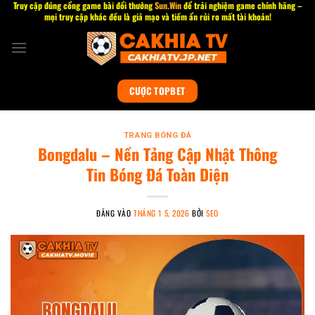
Truy cập đúng cổng game bài đổi thưởng
Sun.Win
để trải nghiệm game chính hãng –
Bỏ
mọi truy cập khác đều là giả mạo và tiềm ẩn rủi ro mất tài khoản!
qua
nội
dung
CƯỢC TOPBET
TRANG BÓNG ĐÁ
Bongdalu – Nền Tảng Cập Nhật Thông
Tin Bóng Đá Toàn Diện
ĐĂNG VÀO
THÁNG 1 5, 2026
BỞI
SEO