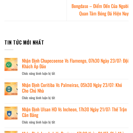
Bongdaso – Điểm Đến Của Người
Quan Tâm Bóng Đá Hiện Nay
TIN TỨC MỚI NHẤT
Nhận Định Chapecoense Vs Flamengo, 07h30 Ngày 23/07: Đội
Khách Áp Đảo
Chức năng bình luận bị tắt
ở
Nhận
Định
Nhận Định Coritiba Vs Palmeiras, 05h30 Ngày 23/07: Khó
Chapecoense
Cho Chủ Nhà
Vs
Chức năng bình luận bị tắt
ở
Flamengo,
Nhận
07h30
Định
Nhận Định Ulsan HD Vs Incheon, 17h30 Ngày 21/07: Thế Trận
Ngày
Coritiba
Cân Bằng
23/07:
Vs
Đội
Chức năng bình luận bị tắt
ở
Palmeiras,
Khách
Nhận
05h30
Áp
Định