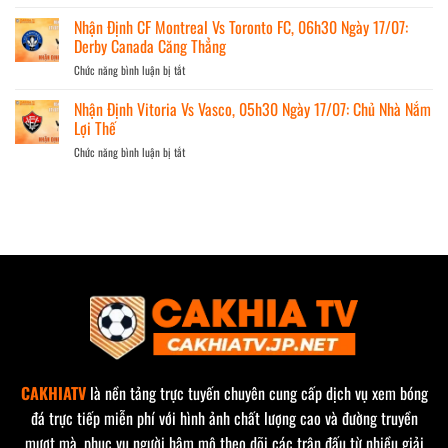
Nhận
FC,
Khó
định
Nhận Định CF Montreal Vs Toronto FC, 06h30 Ngày 17/07:
17h30
có
Pháp
Derby Canada Căng Thẳng
ngày
bất
vs
19/07:
ngờ
Chức năng bình luận bị tắt
ở
Anh,
Chủ
Nhận
04h00
nhà
Định
Nhận Định Vitoria Vs Vasco, 05h30 Ngày 17/07: Chủ Nhà Nắm
ngày
tăng
CF
Lợi Thế
19/07:
tốc
Montreal
Tam
Chức năng bình luận bị tắt
ở
Vs
Sư
Nhận
Toronto
quyết
Định
FC,
tâm
Vitoria
06h30
Vs
Ngày
Vasco,
17/07:
05h30
Derby
Ngày
Canada
17/07:
Căng
Chủ
Thẳng
Nhà
Nắm
Lợi
Thế
CAKHIATV
là nền tảng trực tuyến chuyên cung cấp dịch vụ xem bóng
đá trực tiếp miễn phí với hình ảnh chất lượng cao và đường truyền
mượt mà, phục vụ người hâm mộ theo dõi các trận đấu từ nhiều giải