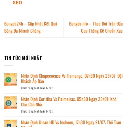
SEO
Bongda24h – Cập Nhật Kết Quả
Bongdainfo – Theo Dõi Trận Đấu
Bóng Đá Nhanh Chóng
Qua Thống Kê Chuẩn Xác
TIN TỨC MỚI NHẤT
Nhận Định Chapecoense Vs Flamengo, 07h30 Ngày 23/07: Đội
Khách Áp Đảo
Chức năng bình luận bị tắt
ở
Nhận
Định
Nhận Định Coritiba Vs Palmeiras, 05h30 Ngày 23/07: Khó
Chapecoense
Cho Chủ Nhà
Vs
Chức năng bình luận bị tắt
ở
Flamengo,
Nhận
07h30
Định
Nhận Định Ulsan HD Vs Incheon, 17h30 Ngày 21/07: Thế Trận
Ngày
Coritiba
23/07: