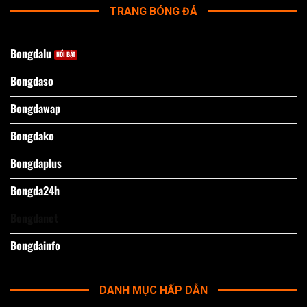
TRANG BÓNG ĐÁ
Bongdalu
Bongdaso
Bongdawap
Bongdako
Bongdaplus
Bongda24h
Bongdanet
Bongdainfo
DANH MỤC HẤP DẪN