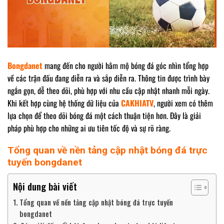
Bongdanet
mang đến cho người hâm mộ bóng đá góc nhìn tổng hợp
về các trận đấu đang diễn ra và sắp diễn ra. Thông tin được trình bày
ngắn gọn, dễ theo dõi, phù hợp với nhu cầu cập nhật nhanh mỗi ngày.
Khi kết hợp cùng hệ thống dữ liệu của
CAKHIATV
, người xem có thêm
lựa chọn để theo dõi bóng đá một cách thuận tiện hơn. Đây là giải
pháp phù hợp cho những ai ưu tiên tốc độ và sự rõ ràng.
Tổng quan về nền tảng cập nhật bóng đá trực
tuyến bongdanet
Nội dung bài viết
Tổng quan về nền tảng cập nhật bóng đá trực tuyến
bongdanet