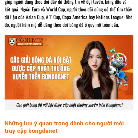
giúp người dùng theo dõi đầy đủ thông tin về đội tuyển, bảng đấu và
kết quả. Ngoài Euro và World Cup, người theo dõi cũng có thể tìm thấy
dữ liệu của Asian Cup, AFF Cup, Copa America hay Nations League. Nhờ
đó, người hâm mộ dễ dàng theo dõi bóng đá ở quy mô toàn cầu.
Các giải bóng đá nổi bật được cập nhật thường xuyên trên Bongdanet
Những lưu ý quan trọng dành cho người mới
truy cập bongdanet