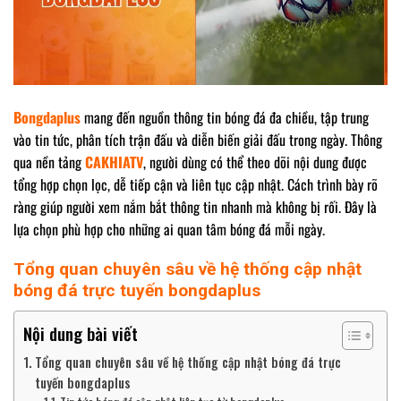
Bongdaplus
mang đến nguồn thông tin bóng đá đa chiều, tập trung
vào tin tức, phân tích trận đấu và diễn biến giải đấu trong ngày. Thông
qua nền tảng
CAKHIATV
, người dùng có thể theo dõi nội dung được
tổng hợp chọn lọc, dễ tiếp cận và liên tục cập nhật. Cách trình bày rõ
ràng giúp người xem nắm bắt thông tin nhanh mà không bị rối. Đây là
lựa chọn phù hợp cho những ai quan tâm bóng đá mỗi ngày.
Tổng quan chuyên sâu về hệ thống cập nhật
bóng đá trực tuyến bongdaplus
Nội dung bài viết
Tổng quan chuyên sâu về hệ thống cập nhật bóng đá trực
tuyến bongdaplus