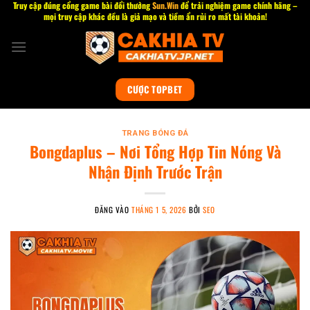
Truy cập đúng cổng game bài đổi thưởng
Sun.Win
để trải nghiệm game chính hãng –
Bỏ
mọi truy cập khác đều là giả mạo và tiềm ẩn rủi ro mất tài khoản!
qua
nội
dung
CƯỢC TOPBET
TRANG BÓNG ĐÁ
Bongdaplus – Nơi Tổng Hợp Tin Nóng Và
Nhận Định Trước Trận
ĐĂNG VÀO
THÁNG 1 5, 2026
BỞI
SEO