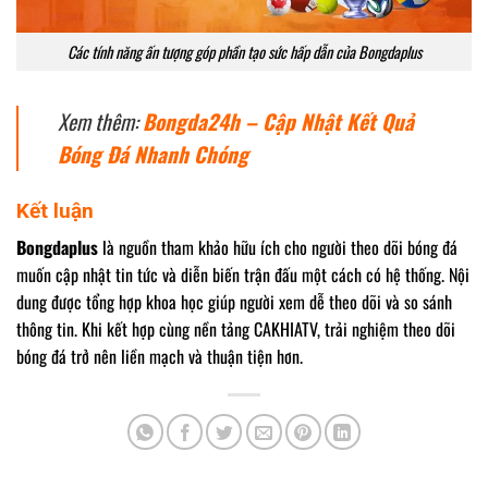
Các tính năng ấn tượng góp phần tạo sức hấp dẫn của Bongdaplus
Xem thêm:
Bongda24h – Cập Nhật Kết Quả
Bóng Đá Nhanh Chóng
Kết luận
Bongdaplus
là nguồn tham khảo hữu ích cho người theo dõi bóng đá
muốn cập nhật tin tức và diễn biến trận đấu một cách có hệ thống. Nội
dung được tổng hợp khoa học giúp người xem dễ theo dõi và so sánh
thông tin. Khi kết hợp cùng nền tảng
CAKHIATV
, trải nghiệm theo dõi
bóng đá trở nên liền mạch và thuận tiện hơn.