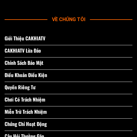
VỀ CHÚNG TÔI
Giới Thiệu CAKHIATV
CAKHIATV Lừa Đảo
Chính Sách Bảo Mật
Điều Khoản Điều Kiện
Quyền Riêng Tư
Chơi Có Trách Nhiệm
Miễn Trừ Trách Nhiệm
Chứng Chỉ Hoạt Động
Câu Hỏi Thường Gặp