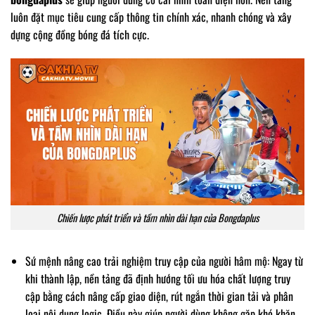
luôn đặt mục tiêu cung cấp thông tin chính xác, nhanh chóng và xây
dựng cộng đồng bóng đá tích cực.
Chiến lược phát triển và tầm nhìn dài hạn của Bongdaplus
Sứ mệnh nâng cao trải nghiệm truy cập của người hâm mộ: Ngay từ
khi thành lập, nền tảng đã định hướng tối ưu hóa chất lượng truy
cập bằng cách nâng cấp giao diện, rút ngắn thời gian tải và phân
loại nội dung logic. Điều này giúp người dùng không gặp khó khăn