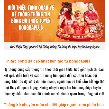
Giới thiệu tổng quan về hệ thống thông tin bóng đá trực tuyến Bongdaplus
Tin tức bóng đá cập nhật liên tục từ bongdaplus
Hệ thống cung cấp thông tin theo thời gian thực, bao gồm lịch thi đấu,
kết quả, diễn biến và các tin nóng liên quan đến cầu thủ hoặc đội
bóng. Nhờ tốc độ xử lý dữ liệu nhanh, người đọc có thể nắm bắt kịp thời
mọi thay đổi quan trọng. Những chuyên mục tin tức cũng được tuyển
chọn kỹ nhằm đảm bảo độ chính xác và khách quan trong từng bài viết.
Thống kê chuyên môn chi tiết giúp người xem phân tích