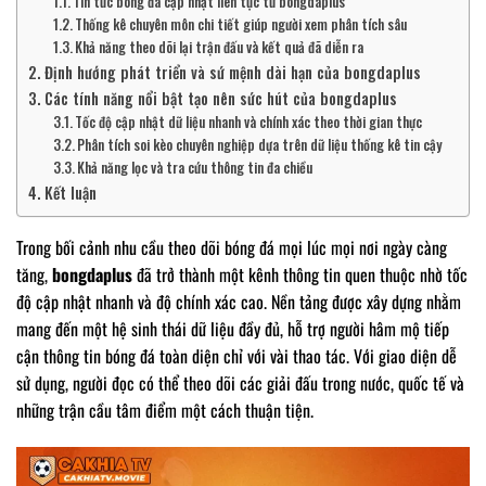
Tin tức bóng đá cập nhật liên tục từ bongdaplus
Thống kê chuyên môn chi tiết giúp người xem phân tích sâu
Khả năng theo dõi lại trận đấu và kết quả đã diễn ra
Định hướng phát triển và sứ mệnh dài hạn của bongdaplus
Các tính năng nổi bật tạo nên sức hút của bongdaplus
Tốc độ cập nhật dữ liệu nhanh và chính xác theo thời gian thực
Phân tích soi kèo chuyên nghiệp dựa trên dữ liệu thống kê tin cậy
Khả năng lọc và tra cứu thông tin đa chiều
Kết luận
Trong bối cảnh nhu cầu theo dõi bóng đá mọi lúc mọi nơi ngày càng
tăng,
bongdaplus
đã trở thành một kênh thông tin quen thuộc nhờ tốc
độ cập nhật nhanh và độ chính xác cao. Nền tảng được xây dựng nhằm
mang đến một hệ sinh thái dữ liệu đầy đủ, hỗ trợ người hâm mộ tiếp
cận thông tin bóng đá toàn diện chỉ với vài thao tác. Với giao diện dễ
sử dụng, người đọc có thể theo dõi các giải đấu trong nước, quốc tế và
những trận cầu tâm điểm một cách thuận tiện.