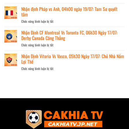
Nhận
vs
Đà
định
Nhận định Pháp vs Anh, 04h00 ngày 19/07: Tam Sư quyết
Seoul,
Thăng
Anyang
tâm
17h30
Hoa
vs
ngày
Chức năng bình luận bị tắt
ở
Gwangju
19/07:
Nhận
FC,
Khó
định
Nhận Định CF Montreal Vs Toronto FC, 06h30 Ngày 17/07:
17h30
có
Pháp
Derby Canada Căng Thẳng
ngày
bất
vs
19/07:
ngờ
Chức năng bình luận bị tắt
ở
Anh,
Chủ
Nhận
04h00
nhà
Định
Nhận Định Vitoria Vs Vasco, 05h30 Ngày 17/07: Chủ Nhà Nắm
ngày
tăng
CF
Lợi Thế
19/07:
tốc
Montreal
Tam
Chức năng bình luận bị tắt
ở
Vs
Sư
Nhận
Toronto
quyết
Định
FC,
tâm
Vitoria
06h30
Vs
Ngày
Vasco,
17/07:
05h30
Derby
Ngày
Canada
17/07:
Căng
Chủ
Thẳng
Nhà
Nắm
Lợi