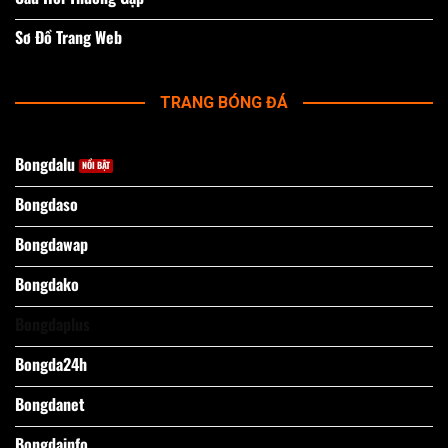
Sơ Đồ Trang Web
TRANG BÓNG ĐÁ
Bongdalu
Bongdaso
Bongdawap
Bongdako
Bongdaplus
Bongda24h
Bongdanet
Bongdainfo