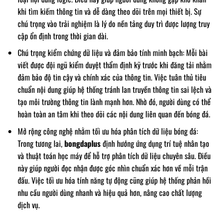
khi tìm kiếm thông tin và dễ dàng theo dõi trên mọi thiết bị. Sự
chú trọng vào trải nghiệm là lý do nền tảng duy trì được lượng truy
cập ổn định trong thời gian dài.
Chú trọng kiểm chứng dữ liệu và đảm bảo tính minh bạch: Mỗi bài
viết được đội ngũ kiểm duyệt thẩm định kỹ trước khi đăng tải nhằm
đảm bảo độ tin cậy và chính xác của thông tin. Việc tuân thủ tiêu
chuẩn nội dung giúp hệ thống tránh lan truyền thông tin sai lệch và
tạo môi trường thông tin lành mạnh hơn. Nhờ đó, người dùng có thể
hoàn toàn an tâm khi theo dõi các nội dung liên quan đến bóng đá.
Mở rộng công nghệ nhằm tối ưu hóa phân tích dữ liệu bóng đá:
Trong tương lai,
bongdaplus
định hướng ứng dụng trí tuệ nhân tạo
và thuật toán học máy để hỗ trợ phân tích dữ liệu chuyên sâu. Điều
này giúp người đọc nhận được góc nhìn chuẩn xác hơn về mỗi trận
đấu. Việc tối ưu hóa tính năng tự động cũng giúp hệ thống phản hồi
nhu cầu người dùng nhanh và hiệu quả hơn, nâng cao chất lượng
dịch vụ.