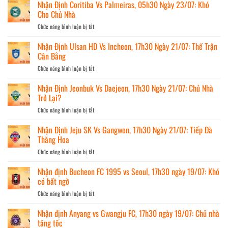
Định
Nhận Định Coritiba Vs Palmeiras, 05h30 Ngày 23/07: Khó
Chapecoense
Cho Chủ Nhà
Vs
Chức năng bình luận bị tắt
ở
Flamengo,
Nhận
07h30
Định
Nhận Định Ulsan HD Vs Incheon, 17h30 Ngày 21/07: Thế Trận
Ngày
Coritiba
Cân Bằng
23/07:
Vs
Đội
Chức năng bình luận bị tắt
ở
Palmeiras,
Khách
Nhận
05h30
Áp
Định
Nhận Định Jeonbuk Vs Daejeon, 17h30 Ngày 21/07: Chủ Nhà
Ngày
Đảo
Ulsan
Trở Lại?
23/07:
HD
Khó
Chức năng bình luận bị tắt
ở
Vs
Cho
Nhận
Incheon,
Chủ
Định
Nhận Định Jeju SK Vs Gangwon, 17h30 Ngày 21/07: Tiếp Đà
17h30
Nhà
Jeonbuk
Thăng Hoa
Ngày
Vs
21/07:
Chức năng bình luận bị tắt
ở
Daejeon,
Thế
Nhận
17h30
Trận
Định
Nhận định Bucheon FC 1995 vs Seoul, 17h30 ngày 19/07: Khó
Ngày
Cân
Jeju
có bất ngờ
21/07:
Bằng
SK
Chủ
Chức năng bình luận bị tắt
ở
Vs
Nhà
Nhận
Gangwon,
Trở
định
Nhận định Anyang vs Gwangju FC, 17h30 ngày 19/07: Chủ nhà
17h30
Lại?
Bucheon
tăng tốc
Ngày
FC