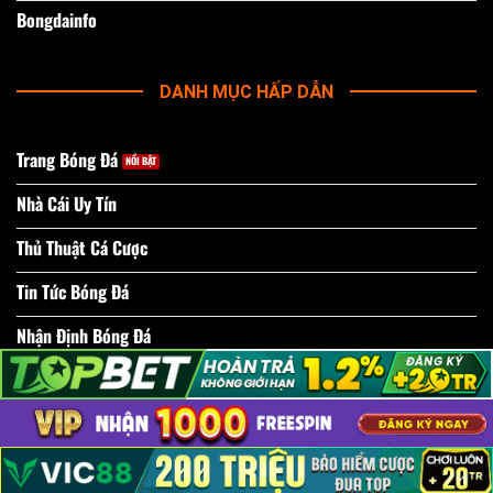
Bongdainfo
DANH MỤC HẤP DẪN
Trang Bóng Đá
Nhà Cái Uy Tín
Thủ Thuật Cá Cược
Tin Tức Bóng Đá
Nhận Định Bóng Đá
Soi Kèo Bóng Đá