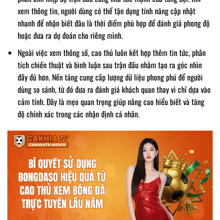
xem thông tin, người dùng có thể tận dụng tính năng cập nhật
nhanh để nhận biết đâu là thời điểm phù hợp để đánh giá phong độ
hoặc đưa ra dự đoán cho riêng mình.
Ngoài việc xem thông số, cao thủ luôn kết hợp thêm tin tức, phân
tích chiến thuật và bình luận sau trận đấu nhằm tạo ra góc nhìn
đầy đủ hơn. Nền tảng cung cấp lượng dữ liệu phong phú để người
dùng so sánh, từ đó đưa ra đánh giá khách quan thay vì chỉ dựa vào
cảm tính. Đây là mẹo quan trọng giúp nâng cao hiểu biết và tăng
độ chính xác trong các nhận định cá nhân.