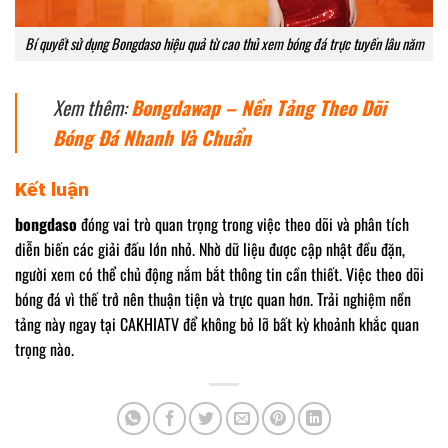
Bí quyết sử dụng Bongdaso hiệu quả từ cao thủ xem bóng đá trực tuyến lâu năm
Xem thêm:
Bongdawap – Nền Tảng Theo Dõi
Bóng Đá Nhanh Và Chuẩn
Kết luận
bongdaso
đóng vai trò quan trọng trong việc theo dõi và phân tích
diễn biến các giải đấu lớn nhỏ. Nhờ dữ liệu được cập nhật đều đặn,
người xem có thể chủ động nắm bắt thông tin cần thiết. Việc theo dõi
bóng đá vì thế trở nên thuận tiện và trực quan hơn. Trải nghiệm nền
tảng này ngay tại
CAKHIATV
để không bỏ lỡ bất kỳ khoảnh khắc quan
trọng nào.