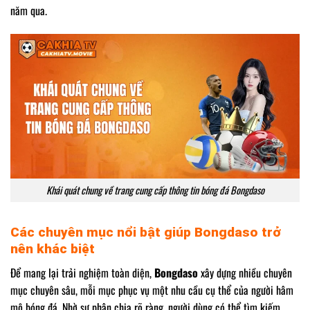
năm qua.
Khái quát chung về trang cung cấp thông tin bóng đá Bongdaso
Các chuyên mục nổi bật giúp Bongdaso trở
nên khác biệt
Để mang lại trải nghiệm toàn diện,
Bongdaso
xây dựng nhiều chuyên
mục chuyên sâu, mỗi mục phục vụ một nhu cầu cụ thể của người hâm
mộ bóng đá. Nhờ sự phân chia rõ ràng, người dùng có thể tìm kiếm