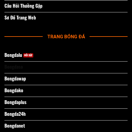
Câu Hỏi Thường Gặp
Sơ Đồ Trang Web
TRANG BÓNG ĐÁ
Bongdalu
Bongdaso
Bongdawap
Bongdako
Bongdaplus
Bongda24h
Bongdanet