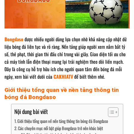
Bongdaso
được nhiều người dùng lựa chọn nhờ khả năng cập nhật dữ
liệu bóng đá liên tục và rõ ràng. Nền tảng giúp người xem nắm bắt tỷ
số, thẻ phạt, thời gian thi đấu chỉ trong vài giây. Giao diện tối ưu cho
cả máy tính lẫn điện thoại mang lại trải nghiệm theo dõi liền mạch.
Đây là công cụ hỗ trợ hữu ích cho người quan tâm đến bóng đá mỗi
ngày, xem bài viết dưới của
CAKHIATV
để biết thêm nhé.
Giới thiệu tổng quan về nền tảng thông tin
bóng đá Bongdaso
Nội dung bài viết
Giới thiệu tổng quan về nền tảng thông tin bóng đá Bongdaso
Các chuyên mục nổi bật giúp Bongdaso trở nên khác biệt