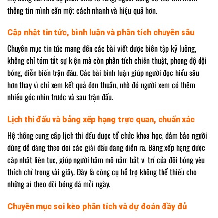
thông tin mình cần một cách nhanh và hiệu quả hơn.
Cập nhật tin tức, bình luận và phân tích chuyên sâu
Chuyên mục tin tức mang đến các bài viết được biên tập kỹ lưỡng,
không chỉ tóm tắt sự kiện mà còn phân tích chiến thuật, phong độ đội
bóng, diễn biến trận đấu. Các bài bình luận giúp người đọc hiểu sâu
hơn thay vì chỉ xem kết quả đơn thuần, nhờ đó người xem có thêm
nhiều góc nhìn trước và sau trận đấu.
Lịch thi đấu và bảng xếp hạng trực quan, chuẩn xác
Hệ thống cung cấp lịch thi đấu được tổ chức khoa học, đảm bảo người
dùng dễ dàng theo dõi các giải đấu đang diễn ra. Bảng xếp hạng được
cập nhật liên tục, giúp người hâm mộ nắm bắt vị trí của đội bóng yêu
thích chỉ trong vài giây. Đây là công cụ hỗ trợ không thể thiếu cho
những ai theo dõi bóng đá mỗi ngày.
Chuyên mục soi kèo phân tích và dự đoán đầy đủ