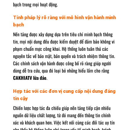
bạch trong mọi hoạt động.
Tính pháp lý rõ ràng với mô hình vận hành minh
bạch
Nền tảng được xây dựng dựa trên tiêu chí minh bạch thông
tin, mọi nội dung đều được kiểm duyệt để đảm bảo không vi
phạm chuẩn mực công khai. Hệ thống luôn tuân thủ các
nguyên tắc về bảo mật, bản quyền và trách nhiệm thông tin.
Các chính sách vận hành được công bố rõ ràng giúp người
dùng dễ tra cứu, qua đó loại bỏ những hiểu lầm cho rằng
CAKHIATV lừa đảo
.
Hợp tác với các đơn vị cung cấp nội dung đáng
tin cậy
Chiến lược hợp tác đa chiều giúp nền tảng tiếp cận nhiều
nguồn dữ liệu chất lượng, từ đó mang đến thông tin chính
xác và khách quan hơn. Việc kết nối cùng các đối tác uy tín
cho thấy hệ thống luôn chú trọng yếu tố minh bạch, tránh