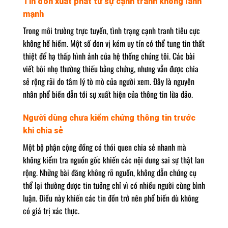
Tin đồn xuất phát từ sự cạnh tranh không lành
mạnh
Trong môi trường trực tuyến, tình trạng cạnh tranh tiêu cực
không hề hiếm. Một số đơn vị kém uy tín có thể tung tin thất
thiệt để hạ thấp hình ảnh của hệ thống chúng tôi. Các bài
viết bôi nhọ thường thiếu bằng chứng, nhưng vẫn được chia
sẻ rộng rãi do tâm lý tò mò của người xem. Đây là nguyên
nhân phổ biến dẫn tới sự xuất hiện của thông tin lừa đảo.
Người dùng chưa kiểm chứng thông tin trước
khi chia sẻ
Một bộ phận cộng đồng có thói quen chia sẻ nhanh mà
không kiểm tra nguồn gốc khiến các nội dung sai sự thật lan
rộng. Những bài đăng không rõ nguồn, không dẫn chứng cụ
thể lại thường được tin tưởng chỉ vì có nhiều người cùng bình
luận. Điều này khiến các tin đồn trở nên phổ biến dù không
có giá trị xác thực.