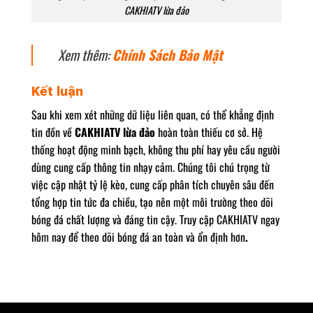
CAKHIATV lừa đảo
Xem thêm:
Chính Sách Bảo Mật
Kết luận
Sau khi xem xét những dữ liệu liên quan, có thể khẳng định
tin đồn về
CAKHIATV lừa đảo
hoàn toàn thiếu cơ sở. Hệ
thống hoạt động minh bạch, không thu phí hay yêu cầu người
dùng cung cấp thông tin nhạy cảm. Chúng tôi chú trọng từ
việc cập nhật tỷ lệ kèo, cung cấp phân tích chuyên sâu đến
tổng hợp tin tức đa chiều, tạo nên một môi trường theo dõi
bóng đá chất lượng và đáng tin cậy.
Truy cập
CAKHIATV
ngay
hôm nay để theo dõi bóng đá an toàn và ổn định hơn
.