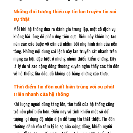
Những đối tượng thiếu uy tín lan truyền tin sai
sự thật
Mỗi khi hệ thống đưa ra đánh giá trung lập, một số dịch vụ
không hài lòng dễ phản ứng tiêu cực. Điều này khiến họ tạo
nên các cáo buộc vô căn cứ nhằm bôi nhọ hình ảnh của nền
tảng. Những nội dung sai lệch này lan truyền rất nhanh trên
mạng xã hội, đặc biệt ở những nhóm thiếu kiểm chứng. Đây
là lý do vì sao cộng đồng thường xuyên nghe thấy các tin đồn
về hệ thống lừa đảo, dù không có bằng chứng xác thực.
Thời điểm tin đồn xuất hiện trùng với sự phát
triển nhanh của hệ thống
Khi lượng người dùng tăng lên, tên tuổi của hệ thống cũng
trở nên phổ biến hơn. Điều này vô tình khiến một số đối
tượng lợi dụng độ nhận diện để tung tin thất thiệt. Tin đồn
thường đánh vào tâm lý lo sợ của cộng đồng, khiến người