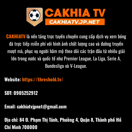
CAKHIATV
là nền tảng trực tuyến chuyên cung cấp dịch vụ xem bóng
đá trực tiếp miễn phí với hình ảnh chất lượng cao và đường truyền
mượt mà, phục vụ người hâm mộ theo dõi các trận đấu từ nhiều giải
lớn trong nước và quốc tế như Premier League, La Liga, Serie A,
Bundesliga và V-League.
Website:
https://threshold.tv/
SĐT: 0905252912
Email:
cakhiatvjpnet@gmail.com
Địa chỉ: 84 Đ. Phạm Thị Tánh, Phường 4, Quận 8, Thành phố Hồ
Chí Minh 700000