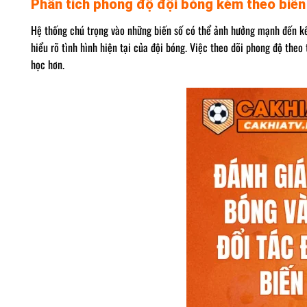
Phân tích phong độ đội bóng kèm theo biến
Hệ thống chú trọng vào những biến số có thể ảnh hưởng mạnh đến kết
hiểu rõ tình hình hiện tại của đội bóng. Việc theo dõi phong độ theo
học hơn.