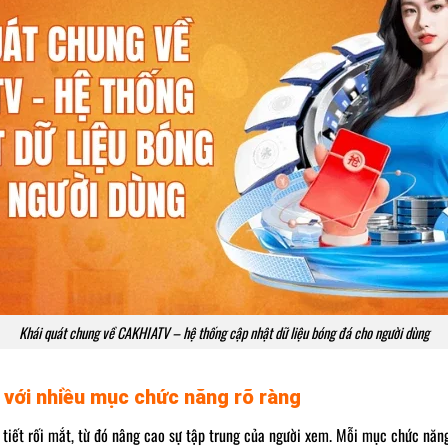
Khái quát chung về CAKHIATV – hệ thống cập nhật dữ liệu bóng đá cho người dùng
 với nhiều mục chức năng rõ ràng
i tiết rối mắt, từ đó nâng cao sự tập trung của người xem. Mỗi mục chức nă