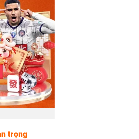
an trọng