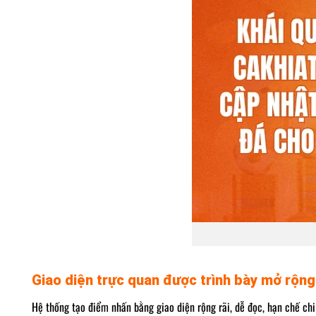
Giao diện trực quan được trình bày mở rộng
Hệ thống tạo điểm nhấn bằng giao diện rộng rãi, dễ đọc, hạn chế ch