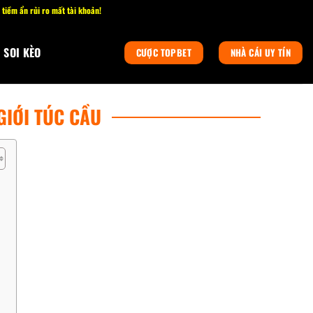
tiềm ẩn rủi ro mất tài khoản!
SOI KÈO
CƯỢC TOPBET
NHÀ CÁI UY TÍN
GIỚI TÚC CẦU