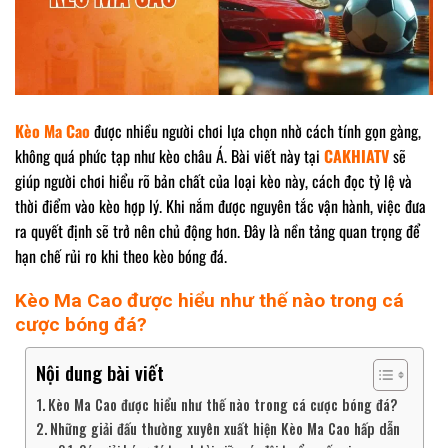
Kèo Ma Cao
được nhiều người chơi lựa chọn nhờ cách tính gọn gàng,
không quá phức tạp như kèo châu Á. Bài viết này tại
CAKHIATV
sẽ
giúp người chơi hiểu rõ bản chất của loại kèo này, cách đọc tỷ lệ và
thời điểm vào kèo hợp lý. Khi nắm được nguyên tắc vận hành, việc đưa
ra quyết định sẽ trở nên chủ động hơn. Đây là nền tảng quan trọng để
hạn chế rủi ro khi theo kèo bóng đá.
Kèo Ma Cao được hiểu như thế nào trong cá
cược bóng đá?
Nội dung bài viết
Kèo Ma Cao được hiểu như thế nào trong cá cược bóng đá?
Những giải đấu thường xuyên xuất hiện Kèo Ma Cao hấp dẫn