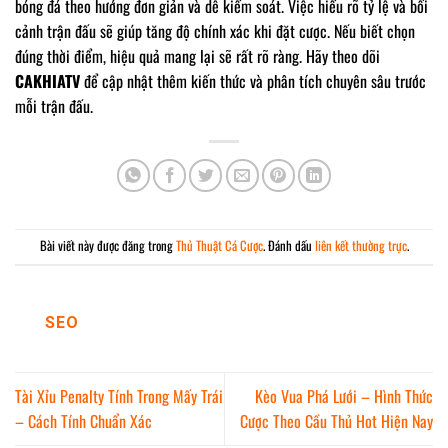
bóng đá theo hướng đơn giản và dễ kiểm soát. Việc hiểu rõ tỷ lệ và bối
cảnh trận đấu sẽ giúp tăng độ chính xác khi đặt cược. Nếu biết chọn
đúng thời điểm, hiệu quả mang lại sẽ rất rõ ràng. Hãy theo dõi
CAKHIATV
để cập nhật thêm kiến thức và phân tích chuyên sâu trước
mỗi trận đấu.
Bài viết này được đăng trong
Thủ Thuật Cá Cược
. Đánh dấu
liên kết thường trực
.
SEO
Tài Xỉu Penalty Tính Trong Mấy Trái
Kèo Vua Phá Lưới – Hình Thức
– Cách Tính Chuẩn Xác
Cược Theo Cầu Thủ Hot Hiện Nay