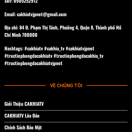
SĐT: 0905252912
Email:
cakhiatvjpnet@gmail.com
Địa chỉ: 84 Đ. Phạm Thị Tánh, Phường 4, Quận 8, Thành phố Hồ
Chí Minh 700000
Hashtags: #cakhiatv #cakhia_tv #cakhiatvjpnet
#tructiepbongdacakhiatv #tructiepbongdacakhia_tv
#tructiepbongdacakhiatvjpnet
VỀ CHÚNG TÔI
Giới Thiệu CAKHIATV
CAKHIATV Lừa Đảo
Chính Sách Bảo Mật