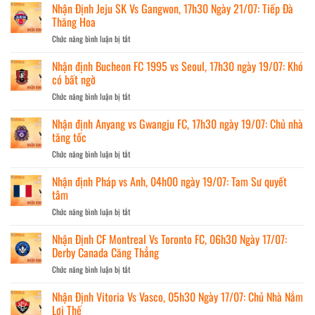
Định
Nhận Định Jeju SK Vs Gangwon, 17h30 Ngày 21/07: Tiếp Đà
17h30
Nhà
Jeonbuk
Thăng Hoa
Ngày
Vs
21/07:
Chức năng bình luận bị tắt
ở
Daejeon,
Thế
Nhận
17h30
Trận
Định
Nhận định Bucheon FC 1995 vs Seoul, 17h30 ngày 19/07: Khó
Ngày
Cân
Jeju
có bất ngờ
21/07:
Bằng
SK
Chủ
Chức năng bình luận bị tắt
ở
Vs
Nhà
Nhận
Gangwon,
Trở
định
Nhận định Anyang vs Gwangju FC, 17h30 ngày 19/07: Chủ nhà
17h30
Lại?
Bucheon
tăng tốc
Ngày
FC
21/07:
Chức năng bình luận bị tắt
ở
1995
Tiếp
Nhận
vs
Đà
định
Nhận định Pháp vs Anh, 04h00 ngày 19/07: Tam Sư quyết
Seoul,
Thăng
Anyang
tâm
17h30
Hoa
vs
ngày
Chức năng bình luận bị tắt
ở
Gwangju
19/07:
Nhận
FC,
Khó
định
Nhận Định CF Montreal Vs Toronto FC, 06h30 Ngày 17/07:
17h30
có
Pháp
Derby Canada Căng Thẳng
ngày
bất
vs
19/07:
ngờ
Chức năng bình luận bị tắt
ở
Anh,
Chủ
Nhận
04h00
nhà
Định
Nhận Định Vitoria Vs Vasco, 05h30 Ngày 17/07: Chủ Nhà Nắm
ngày
tăng
CF
Lợi Thế
19/07:
tốc