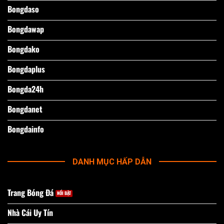
Bongdaso
Bongdawap
Bongdako
Bongdaplus
Bongda24h
Bongdanet
Bongdainfo
DANH MỤC HẤP DẪN
Trang Bóng Đá
Nhà Cái Uy Tín