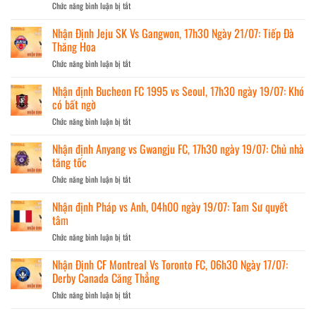
Chức năng bình luận bị tắt
ở
Vs
Cho
Nhận
Incheon,
Chủ
Định
Nhận Định Jeju SK Vs Gangwon, 17h30 Ngày 21/07: Tiếp Đà
17h30
Nhà
Jeonbuk
Thăng Hoa
Ngày
Vs
21/07:
Chức năng bình luận bị tắt
ở
Daejeon,
Thế
Nhận
17h30
Trận
Định
Nhận định Bucheon FC 1995 vs Seoul, 17h30 ngày 19/07: Khó
Ngày
Cân
Jeju
có bất ngờ
21/07:
Bằng
SK
Chủ
Chức năng bình luận bị tắt
ở
Vs
Nhà
Nhận
Gangwon,
Trở
định
Nhận định Anyang vs Gwangju FC, 17h30 ngày 19/07: Chủ nhà
17h30
Lại?
Bucheon
tăng tốc
Ngày
FC
21/07:
Chức năng bình luận bị tắt
ở
1995
Tiếp
Nhận
vs
Đà
định
Nhận định Pháp vs Anh, 04h00 ngày 19/07: Tam Sư quyết
Seoul,
Thăng
Anyang
tâm
17h30
Hoa
vs
ngày
Chức năng bình luận bị tắt
ở
Gwangju
19/07:
Nhận
FC,
Khó
định
Nhận Định CF Montreal Vs Toronto FC, 06h30 Ngày 17/07:
17h30
có
Pháp
Derby Canada Căng Thẳng
ngày
bất
vs
19/07:
ngờ
Chức năng bình luận bị tắt
ở
Anh,
Chủ
Nhận
04h00
nhà