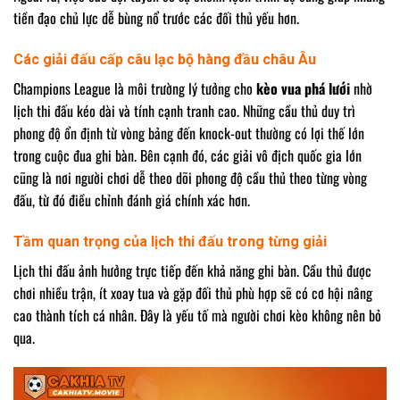
tiền đạo chủ lực dễ bùng nổ trước các đối thủ yếu hơn.
Các giải đấu cấp câu lạc bộ hàng đầu châu Âu
Champions League là môi trường lý tưởng cho
kèo vua phá lưới
nhờ
lịch thi đấu kéo dài và tính cạnh tranh cao. Những cầu thủ duy trì
phong độ ổn định từ vòng bảng đến knock-out thường có lợi thế lớn
trong cuộc đua ghi bàn. Bên cạnh đó, các giải vô địch quốc gia lớn
cũng là nơi người chơi dễ theo dõi phong độ cầu thủ theo từng vòng
đấu, từ đó điều chỉnh đánh giá chính xác hơn.
Tầm quan trọng của lịch thi đấu trong từng giải
Lịch thi đấu ảnh hưởng trực tiếp đến khả năng ghi bàn. Cầu thủ được
chơi nhiều trận, ít xoay tua và gặp đối thủ phù hợp sẽ có cơ hội nâng
cao thành tích cá nhân. Đây là yếu tố mà người chơi kèo không nên bỏ
qua.