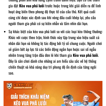
gia đặt
Kèo vua phá lưới
trước hoặc trong khi giải diễn ra để linh
hoạt ứng biến theo phong độ thực tế của cầu thủ. Kết quả cuối
cùng chỉ được xác định sau khi vòng đấu cuối khép lại, yêu cầu
người tham gia phải có sự kiên nhẫn và tầm nhìn dài hạn.
Sự khác biệt của kèo vua phá lưới so với các loại kèo thông thường:
Khác với cược theo trận, hình thức này tập trung vào hiệu suất cá
nhân dài hạn và không bị tác động bởi tỷ số chung cuộc. Người chơi
sẽ giảm bớt áp lực từ các biến động ngắn hạn hoặc sai số ngẫu
nhiên trong từng trận đấu đơn lẻ khi tham gia
Kèo vua phá lưới
.
Đây là sân chơi dành cho những ai am hiểu sâu sắc về hệ thống
chiến thuật và khả năng duy trì phong độ ổn định của từng ngôi
sao.