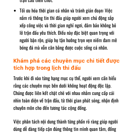
Tối ưu hóa thời gian cá nhân và tránh gián đoạn: Việc
nắm rõ thông tin thi đấu giúp người xem chủ động sắp
xếp công việc và thời gian nghỉ ngơi, đảm bảo không bỏ
lỡ trận đấu yêu thích. Điều này đặc biệt quan trọng với
người bận rộn, giúp họ tận hưởng trọn vẹn niềm đam mê
bóng đá mà vẫn cân bằng được cuộc sống cá nhân.
Khám phá các chuyên mục chi tiết được
tích hợp trong lịch thi đấu
Trước khi đi vào từng hạng mục cụ thể, người xem cần hiểu
rằng các chuyên mục bên dưới không hoạt động độc lập.
Chúng được liên kết chặt chẽ với nhau nhằm cung cấp cái
nhìn toàn diện về trận đấu, từ thời gian phát sóng, nhận định
chuyên môn cho đến tương tác cộng đồng.
Việc phân tách nội dung thành từng phần rõ ràng giúp người
dùng dễ dàng tiếp cận đúng thông tin mình quan tâm, đồng