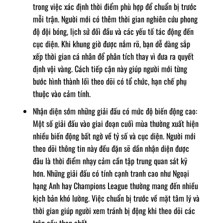
trong việc xác định thời điểm phù hợp để chuẩn bị trước
mỗi trận. Người mới có thêm thời gian nghiên cứu phong
độ đội bóng, lịch sử đối đầu và các yếu tố tác động đến
cục diện. Khi khung giờ được nắm rõ, bạn dễ dàng sắp
xếp thời gian cá nhân để phân tích thay vì đưa ra quyết
định vội vàng. Cách tiếp cận này giúp người mới từng
bước hình thành lối theo dõi có tổ chức, hạn chế phụ
thuộc vào cảm tính.
Nhận diện sớm những giải đấu có mức độ biến động cao:
Một số giải đấu vào giai đoạn cuối mùa thường xuất hiện
nhiều biến động bất ngờ về tỷ số và cục diện. Người mới
theo dõi thông tin này đều đặn sẽ dần nhận diện được
đâu là thời điểm nhạy cảm cần tập trung quan sát kỹ
hơn. Những giải đấu có tính cạnh tranh cao như Ngoại
hạng Anh hay Champions League thường mang đến nhiều
kịch bản khó lường. Việc chuẩn bị trước về mặt tâm lý và
thời gian giúp người xem tránh bị động khi theo dõi các
trận cầu then chốt.