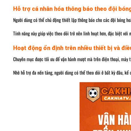
Hỗ trợ cá nhân hóa thông báo theo đội bóng
Người dùng có thể chủ động thiết lập thông báo cho các đội bóng hoặ
Tính năng này giúp việc theo dõi trở nên linh hoạt hơn, đặc biệt với
Hoạt động ổn định trên nhiều thiết bị và đi
Chuyên mục được tối ưu để vận hành mượt mà trên điện thoại, máy tí
Nhờ hỗ trợ đa nền tảng, người dùng có thể theo dõi ở bất kỳ đâu, kể