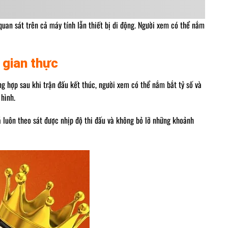
quan sát trên cả máy tính lẫn thiết bị di động. Người xem có thể nắm
 gian thực
g hợp sau khi trận đấu kết thúc, người xem có thể nắm bắt tỷ số và
 hình.
á luôn theo sát được nhịp độ thi đấu và không bỏ lỡ những khoảnh