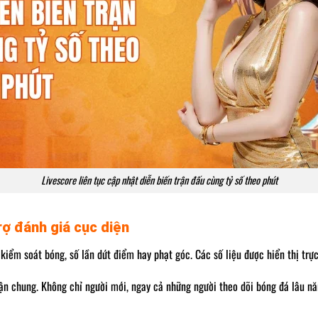
Livescore liên tục cập nhật diễn biến trận đấu cùng tỷ số theo phút
rợ đánh giá cục diện
kiểm soát bóng, số lần dứt điểm hay phạt góc. Các số liệu được hiển thị trực
rận chung. Không chỉ người mới, ngay cả những người theo dõi bóng đá lâu 