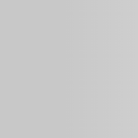
Sớm
Trực tiếp