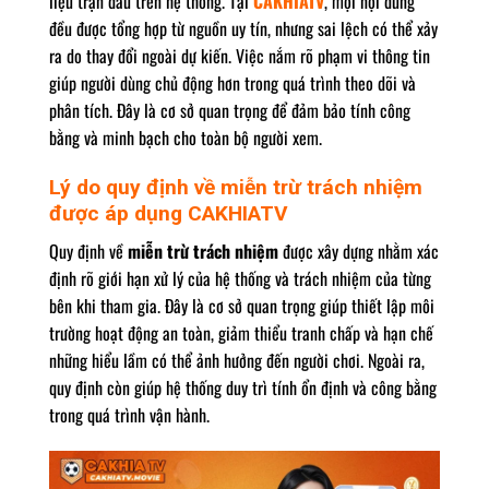
liệu trận đấu trên hệ thống. Tại
CAKHIATV
, mọi nội dung
đều được tổng hợp từ nguồn uy tín, nhưng sai lệch có thể xảy
ra do thay đổi ngoài dự kiến. Việc nắm rõ phạm vi thông tin
giúp người dùng chủ động hơn trong quá trình theo dõi và
phân tích. Đây là cơ sở quan trọng để đảm bảo tính công
bằng và minh bạch cho toàn bộ người xem.
Lý do quy định về miễn trừ trách nhiệm
được áp dụng CAKHIATV
Quy định về
miễn trừ trách nhiệm
được xây dựng nhằm xác
định rõ giới hạn xử lý của hệ thống và trách nhiệm của từng
bên khi tham gia. Đây là cơ sở quan trọng giúp thiết lập môi
trường hoạt động an toàn, giảm thiểu tranh chấp và hạn chế
những hiểu lầm có thể ảnh hưởng đến người chơi. Ngoài ra,
quy định còn giúp hệ thống duy trì tính ổn định và công bằng
trong quá trình vận hành.