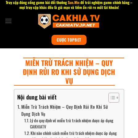
Truy cập đúng cổng game bài đổi thưởng
Sun.Win
để trải nghiệm game chính hãng –
Bỏ
mọi truy cập khác đều là giả mạo và tiềm ẩn rủi ro mất tài khoản!
qua
nội
dung
CƯỢC TOPBET
MIỄN TRỪ TRÁCH NHIỆM – QUY
ĐỊNH RỦI RO KHI SỬ DỤNG DỊCH
VỤ
Nội dung bài viết
Miễn Trừ Trách Nhiệm – Quy Định Rủi Ro Khi Sử
Dụng Dịch Vụ
Lý do quy định về miễn trừ trách nhiệm được áp dụng
CAKHIATV
Khi nào chính sách miễn trừ trách nhiệm được áp dụng