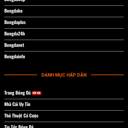
Bongdako
Bongdaplus
Bongda24h
Bongdanet
Bongdainfo
DANH MỤC HẤP DẪN
Trang Bóng Đá
Nhà Cái Uy Tín
Thủ Thuật Cá Cược
Tin Tức Bóng Đá