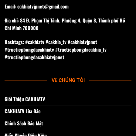
Email:
cakhiatvjpnet@gmail.com
Địa chỉ: 84 Đ. Phạm Thị Tánh, Phường 4, Quận 8, Thành phố Hồ
Chí Minh 700000
Hashtags: #cakhiatv #cakhia_tv #cakhiatvjpnet
#tructiepbongdacakhiatv #tructiepbongdacakhia_tv
#tructiepbongdacakhiatvjpnet
VỀ CHÚNG TÔI
Giới Thiệu CAKHIATV
CAKHIATV Lừa Đảo
Chính Sách Bảo Mật
Điều Khoản Điều Kiện