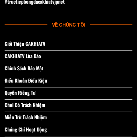
#tructiepbongdacakhiatvjpnet
VỀ CHÚNG TÔI
Giới Thiệu CAKHIATV
CAKHIATV Lừa Đảo
Chính Sách Bảo Mật
Điều Khoản Điều Kiện
Quyền Riêng Tư
Chơi Có Trách Nhiệm
Miễn Trừ Trách Nhiệm
Chứng Chỉ Hoạt Động