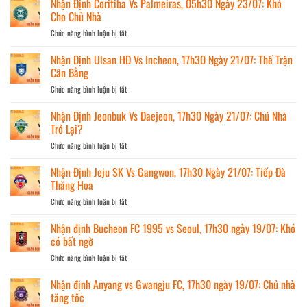
Nhận Định Coritiba Vs Palmeiras, 05h30 Ngày 23/07: Khó
Chapecoense
Cho Chủ Nhà
Vs
Chức năng bình luận bị tắt
ở
Flamengo,
Nhận
07h30
Định
Nhận Định Ulsan HD Vs Incheon, 17h30 Ngày 21/07: Thế Trận
Ngày
Coritiba
Cân Bằng
23/07:
Vs
Đội
Chức năng bình luận bị tắt
ở
Palmeiras,
Khách
Nhận
05h30
Áp
Định
Nhận Định Jeonbuk Vs Daejeon, 17h30 Ngày 21/07: Chủ Nhà
Ngày
Đảo
Ulsan
Trở Lại?
23/07:
HD
Khó
Chức năng bình luận bị tắt
ở
Vs
Cho
Nhận
Incheon,
Chủ
Định
Nhận Định Jeju SK Vs Gangwon, 17h30 Ngày 21/07: Tiếp Đà
17h30
Nhà
Jeonbuk
Thăng Hoa
Ngày
Vs
21/07:
Chức năng bình luận bị tắt
ở
Daejeon,
Thế
Nhận
17h30
Trận
Định
Nhận định Bucheon FC 1995 vs Seoul, 17h30 ngày 19/07: Khó
Ngày
Cân
Jeju
có bất ngờ
21/07:
Bằng
SK
Chủ
Chức năng bình luận bị tắt
ở
Vs
Nhà
Nhận
Gangwon,
Trở
định
Nhận định Anyang vs Gwangju FC, 17h30 ngày 19/07: Chủ nhà
17h30
Lại?
Bucheon
tăng tốc
Ngày
FC
21/07: