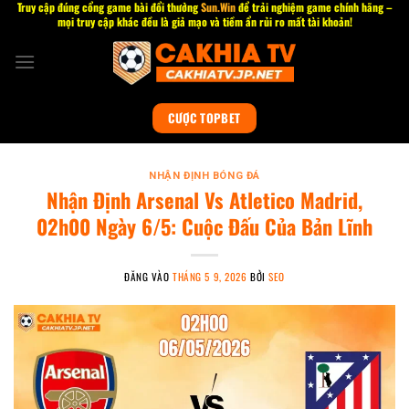
Truy cập đúng cổng game bài đổi thưởng
Sun.Win
để trải nghiệm game chính hãng –
Bỏ
mọi truy cập khác đều là giả mạo và tiềm ẩn rủi ro mất tài khoản!
qua
nội
dung
CƯỢC TOPBET
NHẬN ĐỊNH BÓNG ĐÁ
Nhận Định Arsenal Vs Atletico Madrid,
02h00 Ngày 6/5: Cuộc Đấu Của Bản Lĩnh
ĐĂNG VÀO
THÁNG 5 9, 2026
BỞI
SEO