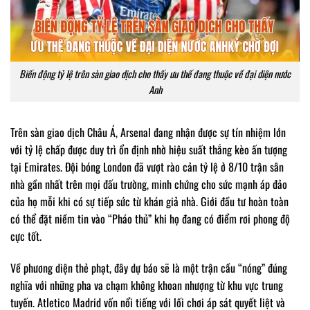
Biến động tỷ lệ trên sàn giao dịch cho thấy ưu thế đang thuộc về đại diện nước
Anh
Trên sàn giao dịch Châu Á, Arsenal đang nhận được sự tín nhiệm lớn
với tỷ lệ chấp được duy trì ổn định nhờ hiệu suất thắng kèo ấn tượng
tại Emirates. Đội bóng London đã vượt rào cản tỷ lệ ở 8/10 trận sân
nhà gần nhất trên mọi đấu trường, minh chứng cho sức mạnh áp đảo
của họ mỗi khi có sự tiếp sức từ khán giả nhà. Giới đầu tư hoàn toàn
có thể đặt niềm tin vào “Pháo thủ” khi họ đang có điểm rơi phong độ
cực tốt.
Về phương diện thẻ phạt, đây dự báo sẽ là một trận cầu “nóng” đúng
nghĩa với những pha va chạm không khoan nhượng từ khu vực trung
tuyến. Atletico Madrid vốn nổi tiếng với lối chơi áp sát quyết liệt và