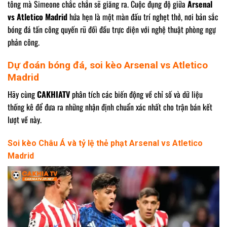
tông mà Simeone chắc chắn sẽ giăng ra. Cuộc đụng độ giữa
Arsenal
vs Atletico Madrid
hứa hẹn là một màn đấu trí nghẹt thở, nơi bản sắc
bóng đá tấn công quyến rũ đối đầu trực diện với nghệ thuật phòng ngự
phản công.
Dự đoán bóng đá, soi kèo Arsenal vs Atletico
Madrid
Hãy cùng
CAKHIATV
phân tích các biến động về chỉ số và dữ liệu
thống kê để đưa ra những nhận định chuẩn xác nhất cho trận bán kết
lượt về này.
Soi kèo Châu Á và tỷ lệ thẻ phạt Arsenal vs Atletico
Madrid