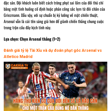
đặc sản. Đội khách luôn biết cách trừng phạt sai lầm của đối thủ chỉ
bằng một tình huống cố định hoặc phản công sắc lẹm từ đôi chân của
Griezmann. Dẫu vậy, với sự chuẩn bị kỹ lưỡng về mặt chiến thuật,
Arsenal vẫn là cái tên sáng giá hơn để giành chiến thắng chung cuộc
trong trận cầu đầy kịch tính này.
Lựa chọn: Chọn Arsenal thắng (1×2)
Đánh giá tỷ lệ Tài Xỉu và dự đoán phạt góc Arsenal vs
Atletico Madrid