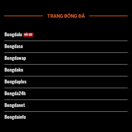
TRANG BÓNG ĐÁ
Bongdalu
Bongdaso
Bongdawap
Bongdako
Bongdaplus
Bongda24h
Bongdanet
Bongdainfo