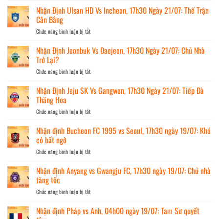
07h30
Định
Nhận Định Ulsan HD Vs Incheon, 17h30 Ngày 21/07: Thế Trận
Ngày
Coritiba
Cân Bằng
23/07:
Vs
Đội
Chức năng bình luận bị tắt
ở
Palmeiras,
Khách
Nhận
05h30
Áp
Định
Nhận Định Jeonbuk Vs Daejeon, 17h30 Ngày 21/07: Chủ Nhà
Ngày
Đảo
Ulsan
Trở Lại?
23/07:
HD
Khó
Chức năng bình luận bị tắt
ở
Vs
Cho
Nhận
Incheon,
Chủ
Định
Nhận Định Jeju SK Vs Gangwon, 17h30 Ngày 21/07: Tiếp Đà
17h30
Nhà
Jeonbuk
Thăng Hoa
Ngày
Vs
21/07:
Chức năng bình luận bị tắt
ở
Daejeon,
Thế
Nhận
17h30
Trận
Định
Nhận định Bucheon FC 1995 vs Seoul, 17h30 ngày 19/07: Khó
Ngày
Cân
Jeju
có bất ngờ
21/07:
Bằng
SK
Chủ
Chức năng bình luận bị tắt
ở
Vs
Nhà
Nhận
Gangwon,
Trở
định
Nhận định Anyang vs Gwangju FC, 17h30 ngày 19/07: Chủ nhà
17h30
Lại?
Bucheon
tăng tốc
Ngày
FC
21/07:
Chức năng bình luận bị tắt
ở
1995
Tiếp
Nhận
vs
Đà
định
Nhận định Pháp vs Anh, 04h00 ngày 19/07: Tam Sư quyết
Seoul,
Thăng
Anyang
17h30