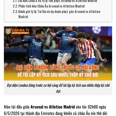
Soi kèo Châu Á và tỷ lệ thẻ phạt Arsenal vs Atletico Madrid
Phân tích kèo Châu Âu Arsenal vs Atletico Madrid
Đánh giá tỷ lệ Tài Xỉu và dự đoán phạt góc Arsenal vs Atletico
Madrid
Đại diện London đứng trước cơ hội vàng để tái lập kỳ tích sau nhiều thập kỷ chờ
đợi
Màn tái đấu giữa
Arsenal vs Atletico Madrid
vào lúc 02h00 ngày
6/5/2026 tại thánh địa Emirates đang khiến cả châu Âu nín thở dõi