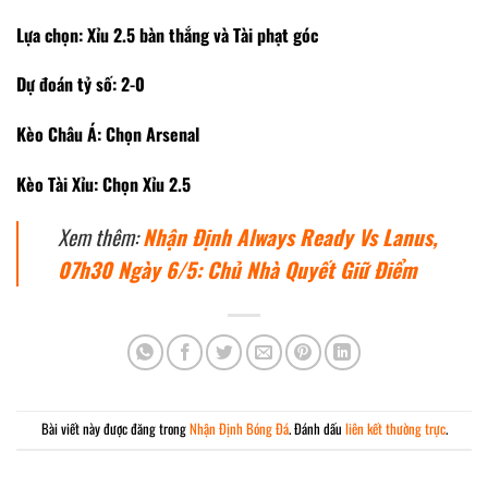
Lựa chọn: Xỉu 2.5 bàn thắng và Tài phạt góc
Dự đoán tỷ số: 2-0
Kèo Châu Á: Chọn Arsenal
Kèo Tài Xỉu: Chọn Xỉu 2.5
Xem thêm:
Nhận Định Always Ready Vs Lanus,
07h30 Ngày 6/5: Chủ Nhà Quyết Giữ Điểm
Bài viết này được đăng trong
Nhận Định Bóng Đá
. Đánh dấu
liên kết thường trực
.