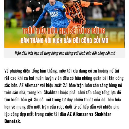
Trận đấu hứa hẹn sẽ tưng bừng bàn thắng với kịch bản đôi công cởi mở
Về phương diện tổng bàn thắng, mốc tài xỉu đang có xu hướng nổ tài
rất cao khi cả hai huấn luyện viên đều sở hữu những quân bài tấn công
sắc bén. AZ Alkmaar với hiệu suất 2.1 bàn/trận luôn sẵn sàng bùng nổ
trên sân nhà, trong khi Shakhtar buộc phải chơi tấn công tổng lực để
tìm kiếm bàn gỡ. Sự cởi mở trong tư duy chiến thuật của đôi bên hứa
hẹn sẽ mang đến một trận cầu rượt đuổi tỷ số hấp dẫn với nhiều pha
lập công đẹp mắt trong cuộc tái đấu
AZ Alkmaar vs Shakhtar
Donetsk
.