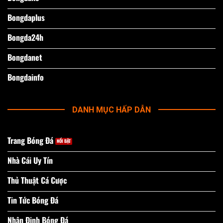
Bongdaplus
Bongda24h
Bongdanet
Bongdainfo
DANH MỤC HẤP DẪN
Trang Bóng Đá
Nhà Cái Uy Tín
Thủ Thuật Cá Cược
Tin Tức Bóng Đá
Nhận Định Bóng Đá