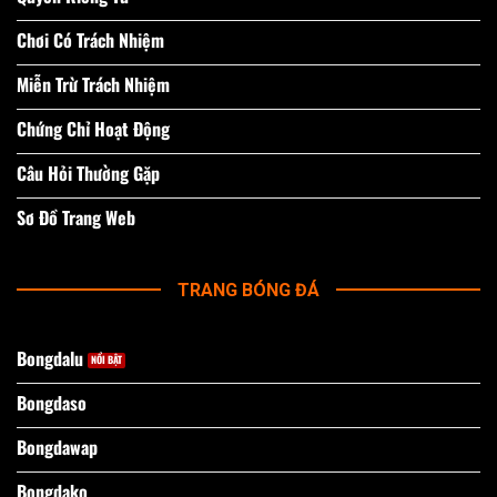
Chơi Có Trách Nhiệm
Miễn Trừ Trách Nhiệm
Chứng Chỉ Hoạt Động
Câu Hỏi Thường Gặp
Sơ Đồ Trang Web
TRANG BÓNG ĐÁ
Bongdalu
Bongdaso
Bongdawap
Bongdako