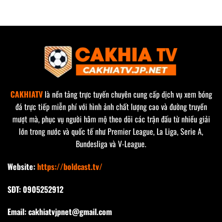
06h30
Vs
Ngày
Vasco,
17/07:
05h30
Derby
Ngày
Canada
17/07:
Căng
Chủ
Thẳng
Nhà
Nắm
Lợi
Thế
CAKHIATV
là nền tảng trực tuyến chuyên cung cấp dịch vụ xem bóng
đá trực tiếp miễn phí với hình ảnh chất lượng cao và đường truyền
mượt mà, phục vụ người hâm mộ theo dõi các trận đấu từ nhiều giải
lớn trong nước và quốc tế như Premier League, La Liga, Serie A,
Bundesliga và V-League.
Website:
https://boldcast.tv/
SĐT: 0905252912
Email:
cakhiatvjpnet@gmail.com