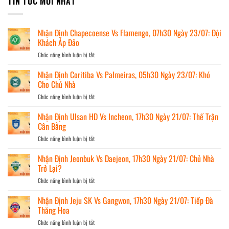
TIN TỨC MỚI NHẤT
Nhận Định Chapecoense Vs Flamengo, 07h30 Ngày 23/07: Đội
Khách Áp Đảo
Chức năng bình luận bị tắt
ở
Nhận
Định
Nhận Định Coritiba Vs Palmeiras, 05h30 Ngày 23/07: Khó
Chapecoense
Cho Chủ Nhà
Vs
Chức năng bình luận bị tắt
ở
Flamengo,
Nhận
07h30
Định
Nhận Định Ulsan HD Vs Incheon, 17h30 Ngày 21/07: Thế Trận
Ngày
Coritiba
Cân Bằng
23/07:
Vs
Đội
Chức năng bình luận bị tắt
ở
Palmeiras,
Khách
Nhận
05h30
Áp
Định
Nhận Định Jeonbuk Vs Daejeon, 17h30 Ngày 21/07: Chủ Nhà
Ngày
Đảo
Ulsan
Trở Lại?
23/07:
HD
Khó
Chức năng bình luận bị tắt
ở
Vs
Cho
Nhận
Incheon,
Chủ
Định
Nhận Định Jeju SK Vs Gangwon, 17h30 Ngày 21/07: Tiếp Đà
17h30
Nhà
Jeonbuk
Thăng Hoa
Ngày
Vs
21/07:
Chức năng bình luận bị tắt
ở
Daejeon,
Thế