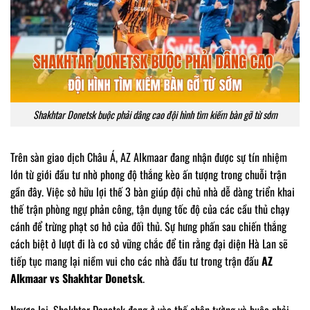
Shakhtar Donetsk buộc phải dâng cao đội hình tìm kiếm bàn gỡ từ sớm
Trên sàn giao dịch Châu Á, AZ Alkmaar đang nhận được sự tín nhiệm
lớn từ giới đầu tư nhờ phong độ thắng kèo ấn tượng trong chuỗi trận
gần đây. Việc sở hữu lợi thế 3 bàn giúp đội chủ nhà dễ dàng triển khai
thế trận phòng ngự phản công, tận dụng tốc độ của các cầu thủ chạy
cánh để trừng phạt sơ hở của đối thủ. Sự hưng phấn sau chiến thắng
cách biệt ở lượt đi là cơ sở vững chắc để tin rằng đại diện Hà Lan sẽ
tiếp tục mang lại niềm vui cho các nhà đầu tư trong trận đấu
AZ
Alkmaar vs Shakhtar Donetsk
.
Ngược lại, Shakhtar Donetsk đang ở vào thế chân tường và buộc phải