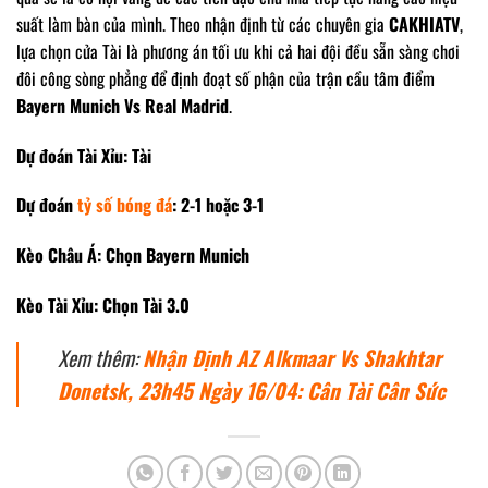
suất làm bàn của mình. Theo nhận định từ các chuyên gia
CAKHIATV
,
lựa chọn cửa Tài là phương án tối ưu khi cả hai đội đều sẵn sàng chơi
đôi công sòng phẳng để định đoạt số phận của trận cầu tâm điểm
Bayern Munich Vs Real Madrid
.
Dự đoán Tài Xỉu: Tài
Dự đoán
tỷ số bóng đá
: 2-1 hoặc 3-1
Kèo Châu Á: Chọn Bayern Munich
Kèo Tài Xỉu: Chọn Tài 3.0
Xem thêm:
Nhận Định AZ Alkmaar Vs Shakhtar
Donetsk, 23h45 Ngày 16/04: Cân Tài Cân Sức