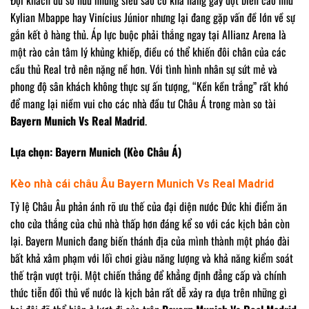
Kylian Mbappe hay Vinícius Júnior nhưng lại đang gặp vấn đề lớn về sự
gắn kết ở hàng thủ. Áp lực buộc phải thắng ngay tại Allianz Arena là
một rào cản tâm lý khủng khiếp, điều có thể khiến đôi chân của các
cầu thủ Real trở nên nặng nề hơn. Với tình hình nhân sự sứt mẻ và
phong độ sân khách không thực sự ấn tượng, “Kền kền trắng” rất khó
để mang lại niềm vui cho các nhà đầu tư Châu Á trong màn so tài
Bayern Munich Vs Real Madrid
.
Lựa chọn: Bayern Munich (Kèo Châu Á)
Kèo nhà cái châu Âu Bayern Munich Vs Real Madrid
Tỷ lệ Châu Âu phản ánh rõ ưu thế của đại diện nước Đức khi điểm ăn
cho cửa thắng của chủ nhà thấp hơn đáng kể so với các kịch bản còn
lại. Bayern Munich đang biến thánh địa của mình thành một pháo đài
bất khả xâm phạm với lối chơi giàu năng lượng và khả năng kiểm soát
thế trận vượt trội. Một chiến thắng để khẳng định đẳng cấp và chính
thức tiễn đối thủ về nước là kịch bản rất dễ xảy ra dựa trên những gì