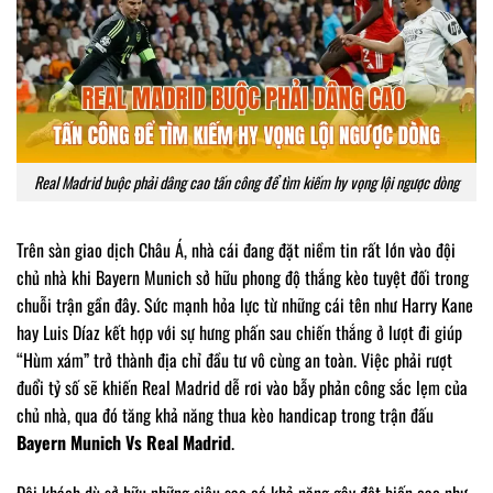
Real Madrid buộc phải dâng cao tấn công để tìm kiếm hy vọng lội ngược dòng
Trên sàn giao dịch Châu Á, nhà cái đang đặt niềm tin rất lớn vào đội
chủ nhà khi Bayern Munich sở hữu phong độ thắng kèo tuyệt đối trong
chuỗi trận gần đây. Sức mạnh hỏa lực từ những cái tên như Harry Kane
hay Luis Díaz kết hợp với sự hưng phấn sau chiến thắng ở lượt đi giúp
“Hùm xám” trở thành địa chỉ đầu tư vô cùng an toàn. Việc phải rượt
đuổi tỷ số sẽ khiến Real Madrid dễ rơi vào bẫy phản công sắc lẹm của
chủ nhà, qua đó tăng khả năng thua kèo handicap trong trận đấu
Bayern Munich Vs Real Madrid
.
Đội khách dù sở hữu những siêu sao có khả năng gây đột biến cao như