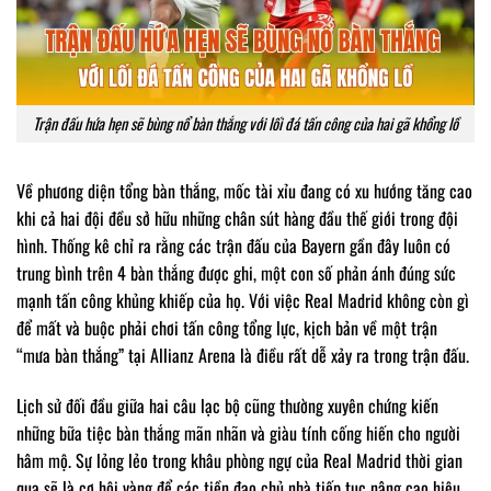
Trận đấu hứa hẹn sẽ bùng nổ bàn thắng với lối đá tấn công của hai gã khổng lồ
Về phương diện tổng bàn thắng, mốc tài xỉu đang có xu hướng tăng cao
khi cả hai đội đều sở hữu những chân sút hàng đầu thế giới trong đội
hình. Thống kê chỉ ra rằng các trận đấu của Bayern gần đây luôn có
trung bình trên 4 bàn thắng được ghi, một con số phản ánh đúng sức
mạnh tấn công khủng khiếp của họ. Với việc Real Madrid không còn gì
để mất và buộc phải chơi tấn công tổng lực, kịch bản về một trận
“mưa bàn thắng” tại Allianz Arena là điều rất dễ xảy ra trong trận đấu.
Lịch sử đối đầu giữa hai câu lạc bộ cũng thường xuyên chứng kiến
những bữa tiệc bàn thắng mãn nhãn và giàu tính cống hiến cho người
hâm mộ. Sự lỏng lẻo trong khâu phòng ngự của Real Madrid thời gian
qua sẽ là cơ hội vàng để các tiền đạo chủ nhà tiếp tục nâng cao hiệu