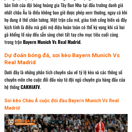
bản lĩnh của đội bóng hoàng gia Tây Ban Nha tại đấu trường danh giá
nhất châu Âu là điều không bao giờ được phép xem thường, ngay cả khi
họ đang ở thế chân tường. Một trận cầu mở, giàu tính cống hiến và đầy
kịch tính là điều mà giới mộ điệu hoàn toàn có thể kỳ vọng khi cả hai
gã khổng lồ này đều sẵn sàng chơi tất tay cho mục tiêu cuối cùng
trong trận
Bayern Munich Vs Real Madrid
.
Dự đoán bóng đá, soi kèo Bayern Munich Vs
Real Madrid
Dưới đây là những phân tích chuyên sâu về tỷ lệ kèo và các thông số
chuyên môn cho cuộc đối đầu này từ đội ngũ chuyên gia hàng đầu của
hệ thống
CAKHIATV
.
Soi kèo Châu Á cuộc đối đầu Bayern Munich Vs Real
Madrid