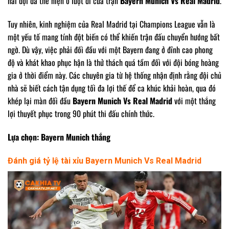
hai đội đã thể hiện ở lượt đi của trận
Bayern Munich Vs Real Madrid
.
Tuy nhiên, kinh nghiệm của Real Madrid tại Champions League vẫn là
một yếu tố mang tính đột biến có thể khiến trận đấu chuyển hướng bất
ngờ. Dù vậy, việc phải đối đầu với một Bayern đang ở đỉnh cao phong
độ và khát khao phục hận là thử thách quá tầm đối với đội bóng hoàng
gia ở thời điểm này. Các chuyên gia từ hệ thống nhận định rằng đội chủ
nhà sẽ biết cách tận dụng tối đa lợi thế để ca khúc khải hoàn, qua đó
khép lại màn đối đầu
Bayern Munich Vs Real Madrid
với một thắng
lợi thuyết phục trong 90 phút thi đấu chính thức.
Lựa chọn: Bayern Munich thắng
Đánh giá tỷ lệ tài xỉu Bayern Munich Vs Real Madrid