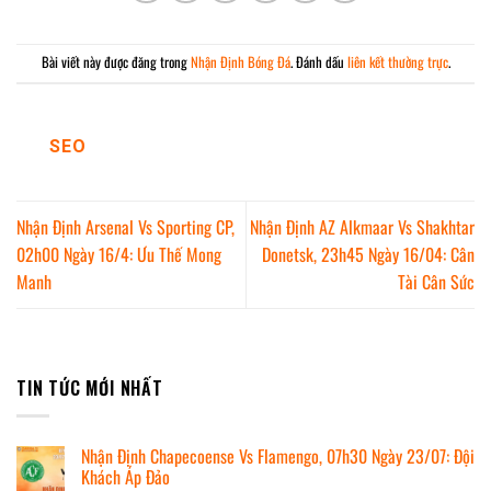
Bài viết này được đăng trong
Nhận Định Bóng Đá
. Đánh dấu
liên kết thường trực
.
SEO
Nhận Định Arsenal Vs Sporting CP,
Nhận Định AZ Alkmaar Vs Shakhtar
02h00 Ngày 16/4: Ưu Thế Mong
Donetsk, 23h45 Ngày 16/04: Cân
Manh
Tài Cân Sức
TIN TỨC MỚI NHẤT
Nhận Định Chapecoense Vs Flamengo, 07h30 Ngày 23/07: Đội
Khách Áp Đảo