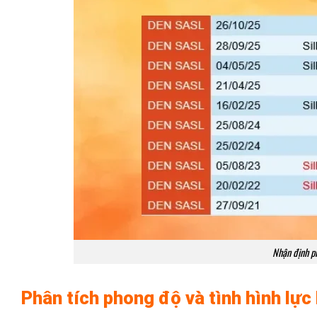
Nhận định ph
Phân tích phong độ và tình hình lực