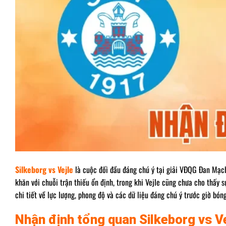
Silkeborg vs Vejle
là cuộc đối đầu đáng chú ý tại giải VĐQG Đan Mạch 
khăn với chuỗi trận thiếu ổn định, trong khi Vejle cũng chưa cho thấy 
chi tiết về lực lượng, phong độ và các dữ liệu đáng chú ý trước giờ bóng
Nhận định tổng quan Silkeborg vs V