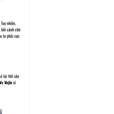
 Tuy nhiên,
g bối cảnh chủ
u tư phải cực
ó lợi thế sân
Vs Vejle
vì