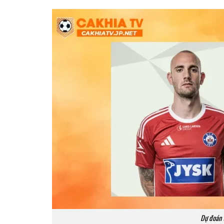
Dự đoán t