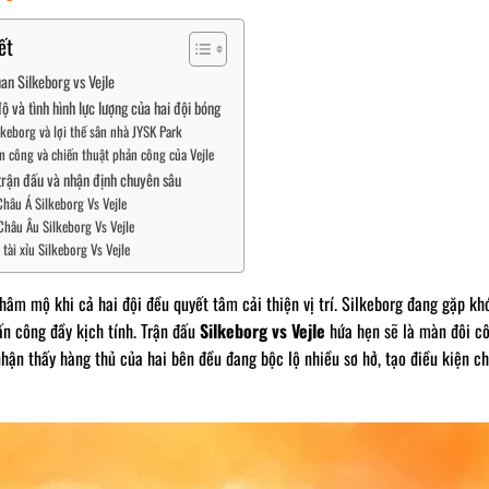
ết
an Silkeborg vs Vejle
ộ và tình hình lực lượng của hai đội bóng
keborg và lợi thế sân nhà JYSK Park
 công và chiến thuật phản công của Vejle
trận đấu và nhận định chuyên sâu
Châu Á Silkeborg Vs Vejle
Châu Âu Silkeborg Vs Vejle
tài xỉu Silkeborg Vs Vejle
âm mộ khi cả hai đội đều quyết tâm cải thiện vị trí. Silkeborg đang gặp kh
tấn công đầy kịch tính. Trận đấu
Silkeborg vs Vejle
hứa hẹn sẽ là màn đôi c
hận thấy hàng thủ của hai bên đều đang bộc lộ nhiều sơ hở, tạo điều kiện c