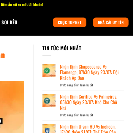
tiềm ẩn rủi ro mất tài khoản!
SOI KÈO
CƯỢC TOPBET
NHÀ CÁI UY TÍN
TIN TỨC MỚI NHẤT
ẫn
Nhận Định Chapecoense Vs
Flamengo, 07h30 Ngày 23/07: Đội
Khách Áp Đảo
Chức năng bình luận bị tắt
ở
Nhận
Định
Nhận Định Coritiba Vs Palmeiras,
Chapecoense
05h30 Ngày 23/07: Khó Cho Chủ
Vs
Nhà
Flamengo,
Chức năng bình luận bị tắt
ở
07h30
Nhận
Ngày
Định
Nhận Định Ulsan HD Vs Incheon,
23/07:
Coritiba
Đội
17h30 Ngày 21/07: Thế Trận Cân