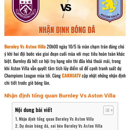
Burnley Vs Aston Villa
20h00 ngày 10/5 là màn chạm trán đáng chú
ý khi hai đội bước vào giai đoạn cuối mùa với mục tiêu hoàn toàn khác
biệt. Burnley đã hết cơ hội trụ hạng nên thi đấu khá thoải mái, trong
khi Aston Villa vẫn quyết tâm tích lũy điểm số để cạnh tranh suất dự
Champions League mùa tới. Cùng
CAKHIATV
cập nhật những nhận định
chi tiết trước giờ bóng lăn.
Nhận định tổng quan Burnley Vs Aston Villa
Nội dung bài viết
Nhận định tổng quan Burnley Vs Aston Villa
Dự đoán bóng đá, soi kèo Burnley Vs Aston Villa