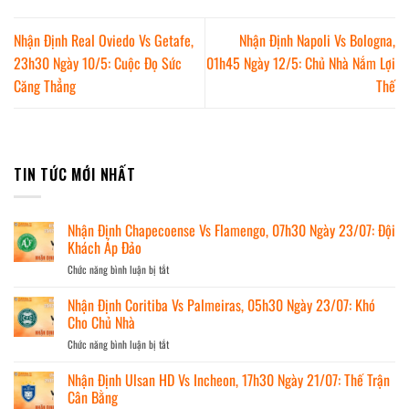
Nhận Định Real Oviedo Vs Getafe,
Nhận Định Napoli Vs Bologna,
23h30 Ngày 10/5: Cuộc Đọ Sức
01h45 Ngày 12/5: Chủ Nhà Nắm Lợi
Căng Thẳng
Thế
TIN TỨC MỚI NHẤT
Nhận Định Chapecoense Vs Flamengo, 07h30 Ngày 23/07: Đội
Khách Áp Đảo
Chức năng bình luận bị tắt
ở
Nhận
Định
Nhận Định Coritiba Vs Palmeiras, 05h30 Ngày 23/07: Khó
Chapecoense
Cho Chủ Nhà
Vs
Chức năng bình luận bị tắt
ở
Flamengo,
Nhận
07h30
Định
Nhận Định Ulsan HD Vs Incheon, 17h30 Ngày 21/07: Thế Trận
Ngày
Coritiba
Cân Bằng
23/07:
Vs