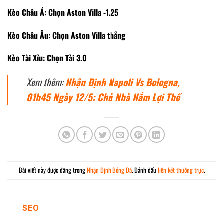
Kèo Châu Á: Chọn Aston Villa -1.25
Kèo Châu Âu: Chọn Aston Villa thắng
Kèo Tài Xỉu: Chọn Tài 3.0
Xem thêm:
Nhận Định Napoli Vs Bologna,
01h45 Ngày 12/5: Chủ Nhà Nắm Lợi Thế
Bài viết này được đăng trong
Nhận Định Bóng Đá
. Đánh dấu
liên kết thường trực
.
SEO