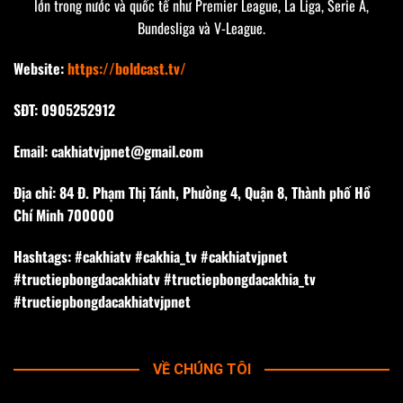
lớn trong nước và quốc tế như Premier League, La Liga, Serie A,
Bundesliga và V-League.
Website:
https://boldcast.tv/
SĐT: 0905252912
Email:
cakhiatvjpnet@gmail.com
Địa chỉ: 84 Đ. Phạm Thị Tánh, Phường 4, Quận 8, Thành phố Hồ
Chí Minh 700000
Hashtags: #cakhiatv #cakhia_tv #cakhiatvjpnet
#tructiepbongdacakhiatv #tructiepbongdacakhia_tv
#tructiepbongdacakhiatvjpnet
VỀ CHÚNG TÔI