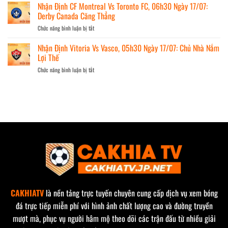
định
Nhận Định CF Montreal Vs Toronto FC, 06h30 Ngày 17/07:
17h30
có
Pháp
Derby Canada Căng Thẳng
ngày
bất
vs
19/07:
ngờ
Chức năng bình luận bị tắt
ở
Anh,
Chủ
Nhận
04h00
nhà
Định
Nhận Định Vitoria Vs Vasco, 05h30 Ngày 17/07: Chủ Nhà Nắm
ngày
tăng
CF
Lợi Thế
19/07:
tốc
Montreal
Tam
Chức năng bình luận bị tắt
ở
Vs
Sư
Nhận
Toronto
quyết
Định
FC,
tâm
Vitoria
06h30
Vs
Ngày
Vasco,
17/07:
05h30
Derby
Ngày
Canada
17/07:
Căng
Chủ
Thẳng
Nhà
Nắm
Lợi
Thế
CAKHIATV
là nền tảng trực tuyến chuyên cung cấp dịch vụ xem bóng
đá trực tiếp miễn phí với hình ảnh chất lượng cao và đường truyền
mượt mà, phục vụ người hâm mộ theo dõi các trận đấu từ nhiều giải