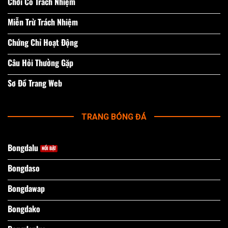
Chơi Có Trách Nhiệm
Miễn Trừ Trách Nhiệm
Chứng Chỉ Hoạt Động
Câu Hỏi Thường Gặp
Sơ Đồ Trang Web
TRANG BÓNG ĐÁ
Bongdalu
Bongdaso
Bongdawap
Bongdako