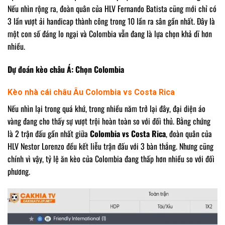
Nếu nhìn rộng ra, đoàn quân của HLV Fernando Batista cũng mới chỉ có
3 lần vượt ải handicap thành công trong 10 lần ra sân gần nhất. Đây là
một con số đáng lo ngại và Colombia vẫn đang là lựa chọn khả dĩ hơn
nhiều.
Dự đoán kèo châu Á: Chọn Colombia
Kèo nhà cái châu Âu Colombia vs Costa Rica
Nếu nhìn lại trong quá khứ, trong nhiều năm trở lại đây, đại diện áo
vàng đang cho thấy sự vượt trội hoàn toàn so với đối thủ. Bằng chứng
là 2 trận đấu gần nhất giữa
Colombia vs Costa Rica
, đoàn quân của
HLV Nestor Lorenzo đều kết liễu trận đấu với 3 bàn thắng. Nhưng cũng
chính vì vậy, tỷ lệ ăn kèo của Colombia đang thấp hơn nhiều so với đối
phương.