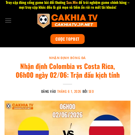
Truy cập đúng cổng game bài đổi thưởng
Sun.Win
để trải nghiệm game chính hãng –
Bỏ
mọi truy cập khác đều là giả mạo và tiềm ẩn rủi ro mất tài khoản!
qua
nội
dung
CƯỢC TOPBET
NHẬN ĐỊNH BÓNG ĐÁ
Nhận định Colombia vs Costa Rica,
06h00 ngày 02/06: Trận đấu kịch tính
ĐĂNG VÀO
THÁNG 6 1, 2026
BỞI
SEO