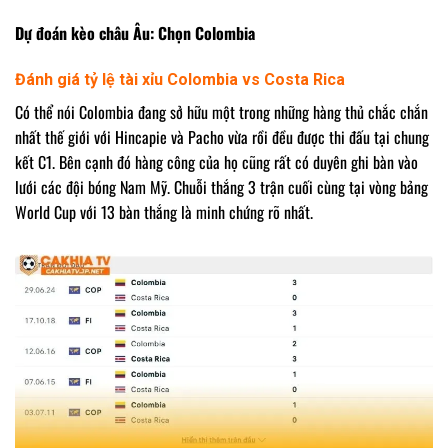
Dự đoán kèo châu Âu: Chọn Colombia
Đánh giá tỷ lệ tài xỉu Colombia vs Costa Rica
Có thể nói Colombia đang sở hữu một trong những hàng thủ chắc chắn
nhất thế giới với Hincapie và Pacho vừa rồi đều được thi đấu tại chung
kết C1. Bên cạnh đó hàng công của họ cũng rất có duyên ghi bàn vào
lưới các đội bóng Nam Mỹ. Chuỗi thắng 3 trận cuối cùng tại vòng bảng
World Cup với 13 bàn thắng là minh chứng rõ nhất.