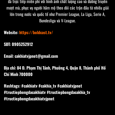
đá trực tiếp miễn phí với hình ảnh chất lượng cao và đường truyền
mượt mà, phục vụ người hâm mộ theo dõi các trận đấu từ nhiều giải
lớn trong nước và quốc tế như Premier League, La Liga, Serie A,
Bundesliga và V-League.
Website:
https://boldcast.tv/
SĐT: 0905252912
Email:
cakhiatvjpnet@gmail.com
Địa chỉ: 84 Đ. Phạm Thị Tánh, Phường 4, Quận 8, Thành phố Hồ
Chí Minh 700000
Hashtags: #cakhiatv #cakhia_tv #cakhiatvjpnet
#tructiepbongdacakhiatv #tructiepbongdacakhia_tv
#tructiepbongdacakhiatvjpnet