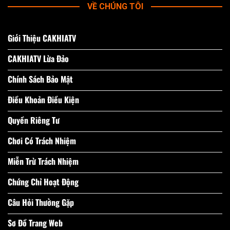
VỀ CHÚNG TÔI
Giới Thiệu CAKHIATV
CAKHIATV Lừa Đảo
Chính Sách Bảo Mật
Điều Khoản Điều Kiện
Quyền Riêng Tư
Chơi Có Trách Nhiệm
Miễn Trừ Trách Nhiệm
Chứng Chỉ Hoạt Động
Câu Hỏi Thường Gặp
Sơ Đồ Trang Web