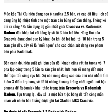
Mức kèo Tài Xỉu hiện đang neo ở ngưỡng 2.5 bàn, và các dữ liệu lịch sử
đang ủng hộ nhiệt tình cho một trận cầu bùng nổ bàn thắng. Thống kê
chỉ ra rằng 4/5 lần đụng độ gần nhất giữa
Cracovia vs Radomiak
Radom
đều khép lại với tổng tỷ số từ 3 bàn trở lên. Hàng thủ của
Cracovia đang chơi cực kỳ lỏng lẻo khi để lọt lưới tới 10 bàn trong 5
trận gần đây, đây sẽ là “mồi ngon” cho các chân sút đang vào phom
bên phía Radomiak.
Bên cạnh đó, hiệu suất ghi bàn của đội khách cũng rất ấn tượng với 7
pha lập công trong 5 lần ra sân gần nhất, hứa hẹn sẽ mang đến một
thế trận tấn công rực lửa. Sự nôn nóng dâng cao của chủ nhà nhằm tìm
kiếm 3 điểm trụ hạng sẽ để lộ những khoảng trống chết người nơi hậu
phương để Radomiak khai thác trong trận
Cracovia vs Radomiak
Radom
. Tựu trung lại, đây sẽ là một bữa tiệc bóng đá tấn công mãn
nhãn với nhiều bàn thắng được ghi tại Stadion MKS Cracovia.
Dự đoán tỷ số: Cracovia 1-3 Radomiak Radom