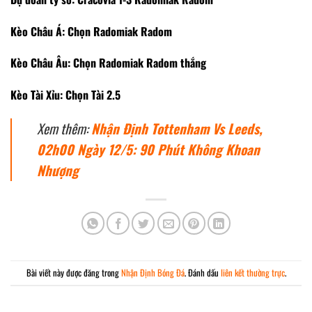
Kèo Châu Á: Chọn Radomiak Radom
Kèo Châu Âu: Chọn Radomiak Radom thắng
Kèo Tài Xỉu: Chọn Tài 2.5
Xem thêm:
Nhận Định Tottenham Vs Leeds,
02h00 Ngày 12/5: 90 Phút Không Khoan
Nhượng
Bài viết này được đăng trong
Nhận Định Bóng Đá
. Đánh dấu
liên kết thường trực
.