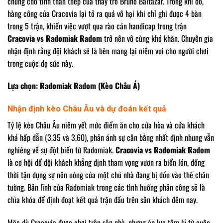
chứng cho tinh thần thép của thầy trò Bruno Baltazar. Trong khi đó,
hàng công của Cracovia lại tỏ ra quá vô hại khi chỉ ghi được 4 bàn
trong 5 trận, khiến việc vượt qua rào cản handicap trong trận
Cracovia vs Radomiak Radom
trở nên vô cùng khó khăn. Chuyên gia
nhận định rằng đội khách sẽ là bên mang lại niềm vui cho người chơi
trong cuộc đọ sức này.
Lựa chọn: Radomiak Radom (Kèo Châu Á)
Nhận định kèo Châu Âu và dự đoán kết quả
Tỷ lệ kèo Châu Âu niêm yết mức điểm ăn cho cửa hòa và cửa khách
khá hấp dẫn (3.35 và 3.60), phản ánh sự cân bằng nhất định nhưng vẫn
nghiêng về sự đột biến từ Radomiak.
Cracovia vs Radomiak Radom
là cơ hội để đội khách khẳng định tham vọng vươn ra biển lớn, đồng
thời tận dụng sự nôn nóng của một chủ nhà đang bị dồn vào thế chân
tường. Bản lĩnh của Radomiak trong các tình huống phản công sẽ là
chìa khóa để định đoạt kết quả trận đấu trên sân khách đêm nay.
Mặc dù Cracovia được chơi trên sân nhà, nhưng áp lực tâm lý từ cuộc