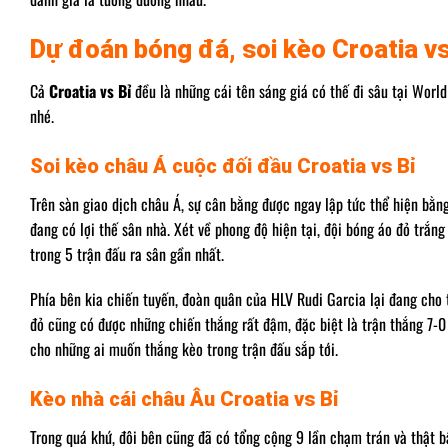
Dự đoán bóng đá, soi kèo Croatia vs
Cả
Croatia vs Bỉ
đều là những cái tên sáng giá có thế đi sâu tại World
nhé.
Soi kèo châu Á cuộc đối đầu Croatia vs Bỉ
Trên sàn giao dịch châu Á, sự cân bằng được ngay lập tức thể hiện bằng
đang có lợi thế sân nhà. Xét về phong độ hiện tại, đội bóng áo đỏ trắng
trong 5 trận đấu ra sân gần nhất.
Phía bên kia chiến tuyến, đoàn quân của HLV Rudi Garcia lại đang cho t
đỏ cũng có được những chiến thắng rất đậm, đặc biệt là trận thắng 7-0 
cho những ai muốn thắng kèo trong trận đấu sắp tới.
Kèo nhà cái châu Âu Croatia vs Bỉ
Trong quá khứ, đôi bên cũng đã có tổng cộng 9 lần chạm trán và thật bấ