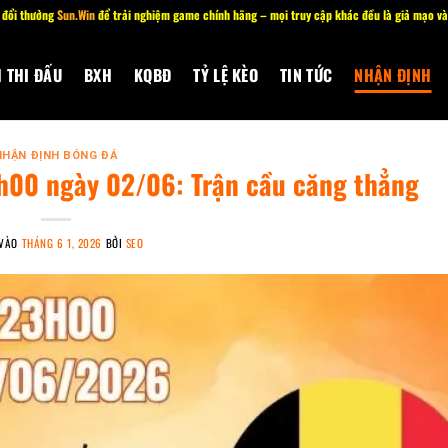
 đổi thưởng
Sun.Win
để trải nghiệm game chính hãng – mọi truy cập khác đều là giả mạo và 
H THI ĐẤU
BXH
KQBĐ
TỶ LỆ KÈO
TIN TỨC
NHẬN ĐỊNH
NHẬN ĐỊNH BÓNG ĐÁ
3h00 ngày 02/06: Trận cầu căng thẳng
 VÀO
THÁNG 6 1, 2026
BỞI
SEO