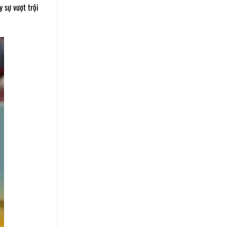
 sự vượt trội