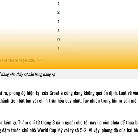
ỉ đang cho thấy sự cân bằng đáng sợ
i ra, phong độ hiện tại của Croatia cũng đang không quá ổn định. Lượt về vò
ành tích bất bại với chỉ 1 trận hòa duy nhất. Tuy nhiên trong lần ra sân mới
a kém gì. Thậm chí từ tháng 3 năm ngoái cho tới nay họ còn chưa để thua b
ng đậm trước chủ nhà World Cup Mỹ với tỷ số 5-2. Vì vậy, phong độ của hai b