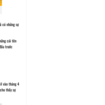
đã có những sự
hững cái tên
đấu trước
il vào tháng 4
cho thấy sự