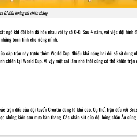
vs Bỉ đều hướng tới chiến thắng
ất ngờ khi đôi bên đã hòa nhau với tỷ số 0-0. Sau 4 năm, với việc đội hình 
 những toan tính cho riêng mình.
của cặp trận này trước thềm World Cup. Nhiều khả năng hai đội sẽ sử dụng n
nh chiến tại World Cup. Vì vậy một sai lầm nhỏ thôi cũng có thể khiến trận 
các trận đấu của đội tuyển Croatia đang là khá cao. Cụ thể, trận đấu với Braz
được chứng kiến cơn mưa bàn thắng. Các chân sút của đội bóng châu Âu cũng 