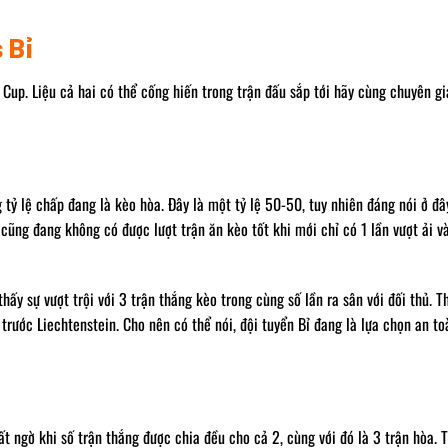
 Bỉ
 Cup. Liệu cả hai có thể cống hiến trong trận đấu sắp tới hãy cùng chuyên gi
 tỷ lệ chấp đang là kèo hòa. Đây là một tỷ lệ 50-50, tuy nhiên đáng nói ở đâ
 cũng đang không có được lượt trận ăn kèo tốt khi mới chỉ có 1 lần vượt ải v
hấy sự vượt trội với 3 trận thắng kèo trong cùng số lần ra sân với đối thủ. 
trước Liechtenstein. Cho nên có thể nói, đội tuyển Bỉ đang là lựa chọn an t
t ngờ khi số trận thắng được chia đều cho cả 2, cùng với đó là 3 trận hòa. 