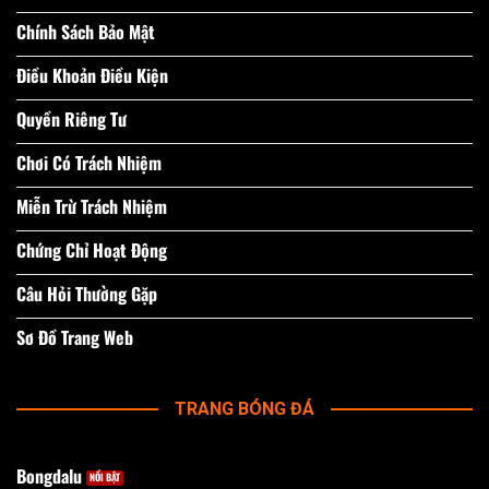
Chính Sách Bảo Mật
Điều Khoản Điều Kiện
Quyền Riêng Tư
Chơi Có Trách Nhiệm
Miễn Trừ Trách Nhiệm
Chứng Chỉ Hoạt Động
Câu Hỏi Thường Gặp
Sơ Đồ Trang Web
TRANG BÓNG ĐÁ
Bongdalu