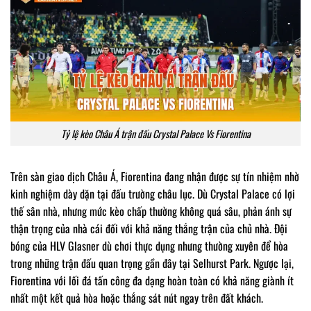
Tỷ lệ kèo Châu Á trận đấu Crystal Palace Vs Fiorentina
Trên sàn giao dịch Châu Á, Fiorentina đang nhận được sự tín nhiệm nhờ
kinh nghiệm dày dặn tại đấu trường châu lục. Dù Crystal Palace có lợi
thế sân nhà, nhưng mức kèo chấp thường không quá sâu, phản ánh sự
thận trọng của nhà cái đối với khả năng thắng trận của chủ nhà. Đội
bóng của HLV Glasner dù chơi thực dụng nhưng thường xuyên để hòa
trong những trận đấu quan trọng gần đây tại Selhurst Park. Ngược lại,
Fiorentina với lối đá tấn công đa dạng hoàn toàn có khả năng giành ít
nhất một kết quả hòa hoặc thắng sát nút ngay trên đất khách.