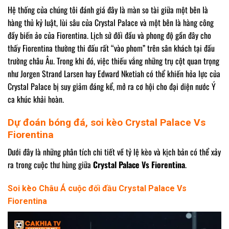
Hệ thống của chúng tôi đánh giá đây là màn so tài giữa một bên là
hàng thủ kỷ luật, lùi sâu của Crystal Palace và một bên là hàng công
đầy biến ảo của Fiorentina. Lịch sử đối đầu và phong độ gần đây cho
thấy Fiorentina thường thi đấu rất “vào phom” trên sân khách tại đấu
trường châu Âu. Trong khi đó, việc thiếu vắng những trụ cột quan trọng
như Jorgen Strand Larsen hay Edward Nketiah có thể khiến hỏa lực của
Crystal Palace bị suy giảm đáng kể, mở ra cơ hội cho đại diện nước Ý
ca khúc khải hoàn.
Dự đoán bóng đá, soi kèo Crystal Palace Vs
Fiorentina
Dưới đây là những phân tích chi tiết về tỷ lệ kèo và kịch bản có thể xảy
ra trong cuộc thư hùng giữa
Crystal Palace Vs Fiorentina
.
Soi kèo Châu Á cuộc đối đầu Crystal Palace Vs
Fiorentina