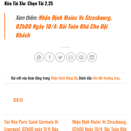
Kèo Tài Xỉu: Chọn Tài 2.25
Xem thêm:
Nhận Định Mainz Vs Strasbourg,
02h00 Ngày 10/4: Bài Toán Khó Cho Đội
Khách
Bài viết này được đăng trong
Nhận Định Bóng Đá
. Đánh dấu
liên kết thường trực
.
SEO
Soi Kèo Paris Saint Germain Vs
Nhận Định Mainz Vs Strasbourg,
Liverpool, 02h00 ngày 9/4: Báo
02h00 Ngày 10/4: Bài Toán Khó