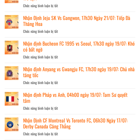
HD
Khó
Chức năng bình luận bị tắt
ở
Vs
Cho
Nhận
Incheon,
Chủ
Định
Nhận Định Jeju SK Vs Gangwon, 17h30 Ngày 21/07: Tiếp Đà
17h30
Nhà
Jeonbuk
Thăng Hoa
Ngày
Vs
21/07:
Chức năng bình luận bị tắt
ở
Daejeon,
Thế
Nhận
17h30
Trận
Định
Nhận định Bucheon FC 1995 vs Seoul, 17h30 ngày 19/07: Khó
Ngày
Cân
Jeju
có bất ngờ
21/07:
Bằng
SK
Chủ
Chức năng bình luận bị tắt
ở
Vs
Nhà
Nhận
Gangwon,
Trở
định
Nhận định Anyang vs Gwangju FC, 17h30 ngày 19/07: Chủ nhà
17h30
Lại?
Bucheon
tăng tốc
Ngày
FC
21/07:
Chức năng bình luận bị tắt
ở
1995
Tiếp
Nhận
vs
Đà
định
Nhận định Pháp vs Anh, 04h00 ngày 19/07: Tam Sư quyết
Seoul,
Thăng
Anyang
tâm
17h30
Hoa
vs
ngày
Chức năng bình luận bị tắt
ở
Gwangju
19/07:
Nhận
FC,
Khó
định
Nhận Định CF Montreal Vs Toronto FC, 06h30 Ngày 17/07:
17h30
có
Pháp
Derby Canada Căng Thẳng
ngày
bất
vs
19/07:
ngờ
Chức năng bình luận bị tắt
ở
Anh,
Chủ
Nhận