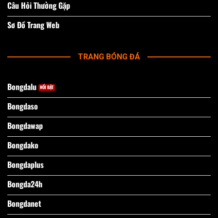
Câu Hỏi Thường Gặp
Sơ Đồ Trang Web
TRANG BÓNG ĐÁ
Bongdalu
Bongdaso
Bongdawap
Bongdako
Bongdaplus
Bongda24h
Bongdanet