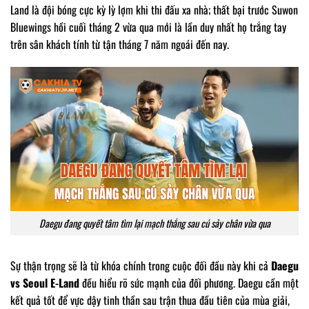
Land là đội bóng cực kỳ lỳ lợm khi thi đấu xa nhà; thất bại trước Suwon
Bluewings hồi cuối tháng 2 vừa qua mới là lần duy nhất họ trắng tay
trên sân khách tính từ tận tháng 7 năm ngoái đến nay.
Daegu đang quyết tâm tìm lại mạch thắng sau cú sảy chân vừa qua
Sự thận trọng sẽ là từ khóa chính trong cuộc đối đầu này khi cả
Daegu
vs Seoul E-Land
đều hiểu rõ sức mạnh của đối phương. Daegu cần một
kết quả tốt để vực dậy tinh thần sau trận thua đầu tiên của mùa giải,