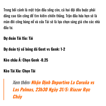
Trong bối cảnh là một trận đấu sống còn, cả hai đội đều buộc phải
dâng cao tấn công để tìm kiếm chiến thắng. Trận đấu hứa hẹn sẽ là
màn đôi công bùng nổ và cửa Tài sẽ là lựa chọn sáng giá cho các nhà
đầu tư.
Dự đoán Tài Xỉu: Tài
Dự đoán tỷ số bóng đá Gent vs Genk: 1-2
Kèo châu Á: Chọn Genk -0.25
Kèo Tài Xỉu: Chọn Tài
Xem thêm:
Nhận Định Deportivo La Coruña vs
Las Palmas, 23h30 Ngày 31/5: Riazor Rực
Cháy