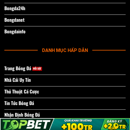
Bongda24h
Bongdanet
Bongdainfo
DANH MỤC HẤP DẪN
Trang Bóng Đá
Nhà Cái Uy Tín
Thủ Thuật Cá Cược
Tin Tức Bóng Đá
Nhận Định Bóng Đá
Soi Kèo Bóng Đá