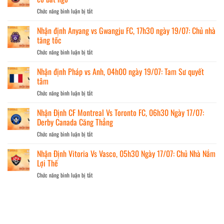
SK
Chủ
Chức năng bình luận bị tắt
ở
Vs
Nhà
Nhận
Gangwon,
Trở
định
Nhận định Anyang vs Gwangju FC, 17h30 ngày 19/07: Chủ nhà
17h30
Lại?
Bucheon
tăng tốc
Ngày
FC
21/07:
Chức năng bình luận bị tắt
ở
1995
Tiếp
Nhận
vs
Đà
định
Nhận định Pháp vs Anh, 04h00 ngày 19/07: Tam Sư quyết
Seoul,
Thăng
Anyang
tâm
17h30
Hoa
vs
ngày
Chức năng bình luận bị tắt
ở
Gwangju
19/07:
Nhận
FC,
Khó
định
Nhận Định CF Montreal Vs Toronto FC, 06h30 Ngày 17/07:
17h30
có
Pháp
Derby Canada Căng Thẳng
ngày
bất
vs
19/07:
ngờ
Chức năng bình luận bị tắt
ở
Anh,
Chủ
Nhận
04h00
nhà
Định
Nhận Định Vitoria Vs Vasco, 05h30 Ngày 17/07: Chủ Nhà Nắm
ngày
tăng
CF
Lợi Thế
19/07:
tốc
Montreal
Tam
Chức năng bình luận bị tắt
ở
Vs
Sư
Nhận
Toronto
quyết
Định
FC,
tâm
Vitoria
06h30
Vs
Ngày
Vasco,
17/07: