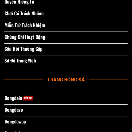
Quyền Riêng Tư
Chơi Có Trách Nhiệm
Miễn Trừ Trách Nhiệm
Chứng Chỉ Hoạt Động
Câu Hỏi Thường Gặp
Sơ Đồ Trang Web
TRANG BÓNG ĐÁ
Bongdalu
Bongdaso
Bongdawap