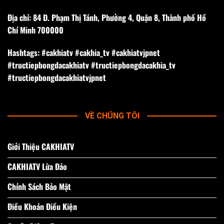
Địa chỉ: 84 Đ. Phạm Thị Tánh, Phường 4, Quận 8, Thành phố Hồ
Chí Minh 700000
Hashtags: #cakhiatv #cakhia_tv #cakhiatvjpnet
#tructiepbongdacakhiatv #tructiepbongdacakhia_tv
#tructiepbongdacakhiatvjpnet
VỀ CHÚNG TÔI
Giới Thiệu CAKHIATV
CAKHIATV Lừa Đảo
Chính Sách Bảo Mật
Điều Khoản Điều Kiện