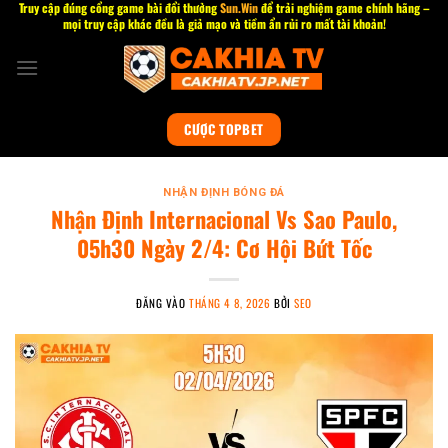
Truy cập đúng cổng game bài đổi thưởng
Sun.Win
để trải nghiệm game chính hãng –
Bỏ
mọi truy cập khác đều là giả mạo và tiềm ẩn rủi ro mất tài khoản!
qua
nội
dung
CƯỢC TOPBET
NHẬN ĐỊNH BÓNG ĐÁ
Nhận Định Internacional Vs Sao Paulo,
05h30 Ngày 2/4: Cơ Hội Bứt Tốc
ĐĂNG VÀO
THÁNG 4 8, 2026
BỞI
SEO