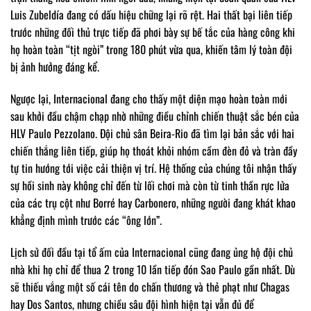
Luis Zubeldía đang có dấu hiệu chững lại rõ rệt. Hai thất bại liên tiếp
trước những đối thủ trực tiếp đã phơi bày sự bế tắc của hàng công khi
họ hoàn toàn “tịt ngòi” trong 180 phút vừa qua, khiến tâm lý toàn đội
bị ảnh hưởng đáng kể.
Ngược lại, Internacional đang cho thấy một diện mạo hoàn toàn mới
sau khởi đầu chậm chạp nhờ những điều chỉnh chiến thuật sắc bén của
HLV Paulo Pezzolano. Đội chủ sân Beira-Rio đã tìm lại bản sắc với hai
chiến thắng liên tiếp, giúp họ thoát khỏi nhóm cầm đèn đỏ và tràn đầy
tự tin hướng tới việc cải thiện vị trí. Hệ thống của chúng tôi nhận thấy
sự hồi sinh này không chỉ đến từ lối chơi mà còn từ tinh thần rực lửa
của các trụ cột như Borré hay Carbonero, những người đang khát khao
khẳng định mình trước các “ông lớn”.
Lịch sử đối đầu tại tổ ấm của Internacional cũng đang ủng hộ đội chủ
nhà khi họ chỉ để thua 2 trong 10 lần tiếp đón Sao Paulo gần nhất. Dù
sẽ thiếu vắng một số cái tên do chấn thương và thẻ phạt như Chagas
hay Dos Santos, nhưng chiều sâu đội hình hiện tại vẫn đủ để