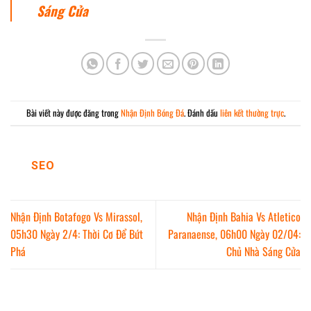
Sáng Cửa
Bài viết này được đăng trong
Nhận Định Bóng Đá
. Đánh dấu
liên kết thường trực
.
SEO
Nhận Định Botafogo Vs Mirassol,
Nhận Định Bahia Vs Atletico
05h30 Ngày 2/4: Thời Cơ Để Bứt
Paranaense, 06h00 Ngày 02/04:
Phá
Chủ Nhà Sáng Cửa