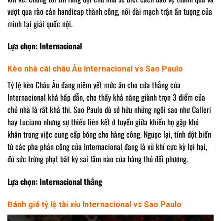
vượt qua rào cản handicap thành công, nối dài mạch trận ấn tượng của
mình tại giải quốc nội.
Lựa chọn: Internacional
Kèo nhà cái châu Âu Internacional vs Sao Paulo
Tỷ lệ kèo Châu Âu đang niêm yết mức ăn cho cửa thắng của
Internacional khá hấp dẫn, cho thấy khả năng giành trọn 3 điểm của
chủ nhà là rất khả thi. Sao Paulo dù sở hữu những ngôi sao như Calleri
hay Luciano nhưng sự thiếu liên kết ở tuyến giữa khiến họ gặp khó
khăn trong việc cung cấp bóng cho hàng công. Ngược lại, tính đột biến
từ các pha phản công của Internacional đang là vũ khí cực kỳ lợi hại,
đủ sức trừng phạt bất kỳ sai lầm nào của hàng thủ đối phương.
Lựa chọn: Internacional thắng
Đánh giá tỷ lệ tài xỉu Internacional vs Sao Paulo