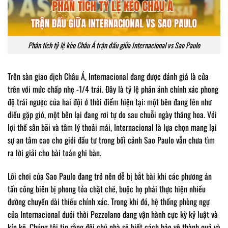
Phân tích tỷ lệ kèo Châu Á trận đấu giữa Internacional vs Sao Paulo
Trên sàn giao dịch Châu Á, Internacional đang được đánh giá là cửa
trên với mức chấp nhẹ -1/4 trái. Đây là tỷ lệ phản ánh chính xác phong
độ trái ngược của hai đội ở thời điểm hiện tại: một bên đang lên như
diều gặp gió, một bên lại đang rơi tự do sau chuỗi ngày thăng hoa. Với
lợi thế sân bãi và tâm lý thoải mái, Internacional là lựa chọn mang lại
sự an tâm cao cho giới đầu tư trong bối cảnh Sao Paulo vẫn chưa tìm
ra lời giải cho bài toán ghi bàn.
Lối chơi của Sao Paulo đang trở nên dễ bị bắt bài khi các phương án
tấn công biên bị phong tỏa chặt chẽ, buộc họ phải thực hiện nhiều
đường chuyền dài thiếu chính xác. Trong khi đó, hệ thống phòng ngự
của Internacional dưới thời Pezzolano đang vận hành cực kỳ kỷ luật và
kín kẽ. Chúng tôi tin rằng đội chủ nhà sẽ biết cách bảo vệ thành quả và