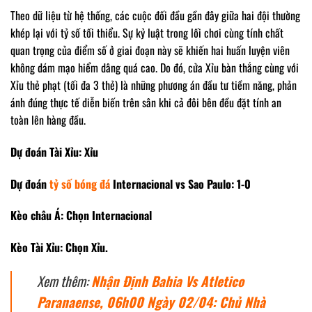
Theo dữ liệu từ hệ thống, các cuộc đối đầu gần đây giữa hai đội thường
khép lại với tỷ số tối thiểu. Sự kỷ luật trong lối chơi cùng tính chất
quan trọng của điểm số ở giai đoạn này sẽ khiến hai huấn luyện viên
không dám mạo hiểm dâng quá cao. Do đó, cửa Xỉu bàn thắng cùng với
Xỉu thẻ phạt (tối đa 3 thẻ) là những phương án đầu tư tiềm năng, phản
ánh đúng thực tế diễn biến trên sân khi cả đôi bên đều đặt tính an
toàn lên hàng đầu.
Dự đoán Tài Xỉu: Xỉu
Dự đoán
tỷ số bóng đá
Internacional vs Sao Paulo: 1-0
Kèo châu Á: Chọn Internacional
Kèo Tài Xỉu: Chọn Xỉu.
Xem thêm:
Nhận Định Bahia Vs Atletico
Paranaense, 06h00 Ngày 02/04: Chủ Nhà