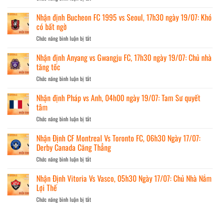
Thế
Nhận
17h30
Trận
Định
Nhận định Bucheon FC 1995 vs Seoul, 17h30 ngày 19/07: Khó
Ngày
Cân
Jeju
có bất ngờ
21/07:
Bằng
SK
Chủ
Chức năng bình luận bị tắt
ở
Vs
Nhà
Nhận
Gangwon,
Trở
định
Nhận định Anyang vs Gwangju FC, 17h30 ngày 19/07: Chủ nhà
17h30
Lại?
Bucheon
tăng tốc
Ngày
FC
21/07:
Chức năng bình luận bị tắt
ở
1995
Tiếp
Nhận
vs
Đà
định
Nhận định Pháp vs Anh, 04h00 ngày 19/07: Tam Sư quyết
Seoul,
Thăng
Anyang
tâm
17h30
Hoa
vs
ngày
Chức năng bình luận bị tắt
ở
Gwangju
19/07:
Nhận
FC,
Khó
định
Nhận Định CF Montreal Vs Toronto FC, 06h30 Ngày 17/07:
17h30
có
Pháp
Derby Canada Căng Thẳng
ngày
bất
vs
19/07:
ngờ
Chức năng bình luận bị tắt
ở
Anh,
Chủ
Nhận
04h00
nhà
Định
Nhận Định Vitoria Vs Vasco, 05h30 Ngày 17/07: Chủ Nhà Nắm
ngày
tăng
CF
Lợi Thế
19/07:
tốc
Montreal
Tam
Chức năng bình luận bị tắt
ở
Vs
Sư
Nhận
Toronto
quyết
Định
FC,
tâm