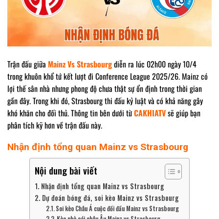
Trận đấu giữa
Mainz Vs Strasbourg
diễn ra lúc 02h00 ngày 10/4
trong khuôn khổ tứ kết lượt đi Conference League 2025/26. Mainz có
lợi thế sân nhà nhưng phong độ chưa thật sự ổn định trong thời gian
gần đây. Trong khi đó, Strasbourg thi đấu kỷ luật và có khả năng gây
khó khăn cho đối thủ. Thông tin bên dưới từ
CAKHIATV
sẽ giúp bạn
phân tích kỹ hơn về trận đấu này.
Nhận định tổng quan Mainz vs Strasbourg
Nội dung bài viết
Nhận định tổng quan Mainz vs Strasbourg
Dự đoán bóng đá, soi kèo Mainz vs Strasbourg
Soi kèo Châu Á cuộc đối đầu Mainz vs Strasbourg
Kèo nhà cái châu Âu Mainz vs Strasbourg