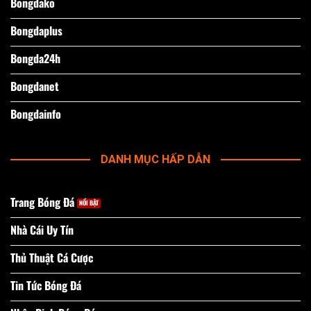
Bongdako
Bongdaplus
Bongda24h
Bongdanet
Bongdainfo
DANH MỤC HẤP DẪN
Trang Bóng Đá
Nhà Cái Uy Tín
Thủ Thuật Cá Cược
Tin Tức Bóng Đá