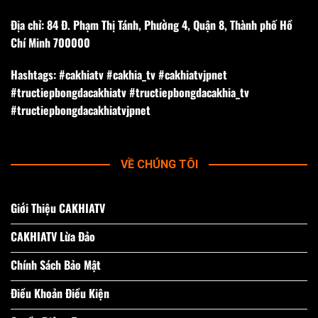
Địa chỉ: 84 Đ. Phạm Thị Tánh, Phường 4, Quận 8, Thành phố Hồ
Chí Minh 700000
Hashtags: #cakhiatv #cakhia_tv #cakhiatvjpnet
#tructiepbongdacakhiatv #tructiepbongdacakhia_tv
#tructiepbongdacakhiatvjpnet
VỀ CHÚNG TÔI
Giới Thiệu CAKHIATV
CAKHIATV Lừa Đảo
Chính Sách Bảo Mật
Điều Khoản Điều Kiện