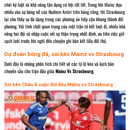
chơi kỷ luật và khả năng tận dụng cơ hội rất tốt. Trong khi Mainz dựa
nhiều vào sự bùng nổ của Nadiem Amiri trên hàng công, thì Strasbourg
lại cho thấy sự đa dạng trong các phương án tiếp cận khung thành đối
phương. Với tính chất quan trọng của một trận tứ kết lượt đi, nhiều khả
năng hai đội sẽ nhập cuộc với sự thận trọng nhất định, ưu tiên việc giữ
sạch lưới trước khi nghĩ đến chuyện ghi bàn kết liễu đối thủ.
Dự đoán bóng đá, soi kèo Mainz vs Strasbourg
Dưới đây là những phân tích chi tiết về các tỷ lệ kèo và kịch bản
chuyên sâu cho trận đấu giữa
Mainz Vs Strasbourg
.
Soi kèo Châu Á cuộc đối đầu Mainz vs Strasbourg