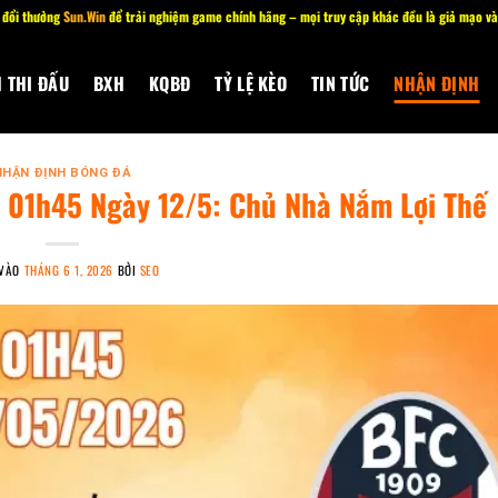
 đổi thưởng
Sun.Win
để trải nghiệm game chính hãng – mọi truy cập khác đều là giả mạo và 
H THI ĐẤU
BXH
KQBĐ
TỶ LỆ KÈO
TIN TỨC
NHẬN ĐỊNH
NHẬN ĐỊNH BÓNG ĐÁ
, 01h45 Ngày 12/5: Chủ Nhà Nắm Lợi Thế
 VÀO
THÁNG 6 1, 2026
BỞI
SEO