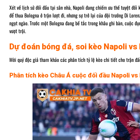
Xét về lịch sử đối đầu tại sân nhà, Napoli đang chiếm ưu thế tuyệt đối 
để thua Bologna ở trận lượt đi, nhưng sự trở lại của đội trưởng Di Lor
ngọt ngào. Trước một Bologna đang bế tắc trong khâu ghi bàn, cuộc đ
vượt trội.
Dự đoán bóng đá, soi kèo Napoli vs
Mời quý độc giả tham khảo các phân tích tỷ lệ kèo chi tiết cho trận đấ
Phân tích kèo Châu Á cuộc đối đầu Napoli vs