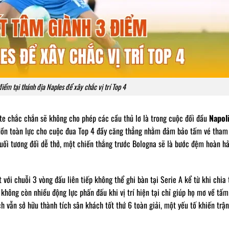
iểm tại thánh địa Naples để xây chắc vị trí Top 4
nte chắc chắn sẽ không cho phép các cầu thủ lơ là trong cuộc đối đầu
Napol
g dồn toàn lực cho cuộc đua Top 4 đầy căng thẳng nhằm đảm bảo tấm vé tham
cuối tương đối dễ thở, một chiến thắng trước Bologna sẽ là bước đệm hoàn h
 với chuỗi 3 vòng đấu liên tiếp không thể ghi bàn tại Serie A kể từ khi chia
hông còn nhiều động lực phấn đấu khi vị trí hiện tại chỉ giúp họ mơ về tấm
h vẫn sở hữu thành tích sân khách tốt thứ 6 toàn giải, một yếu tố khiến trậ