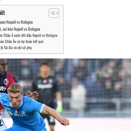
iết
quan Napoli vs Bologna
, soi kèo Napoli vs Bologna
èo Châu Á cuộc đối đầu Napoli vs Bologna
kèo Châu Âu và dự đoán kết quả
 lệ Tài Xỉu và chỉ số phụ