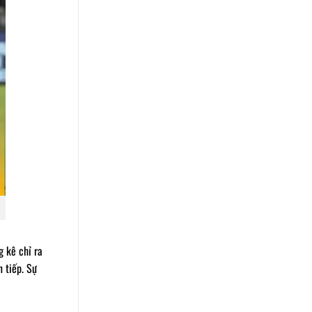
g kê chỉ ra
n tiếp. Sự