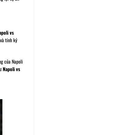
apoli vs
và tính kỷ
ng của Napoli
hư
Napoli vs