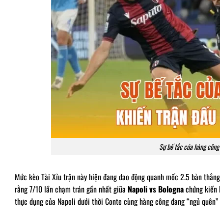
Sự bế tắc của hàng công
Mức kèo Tài Xỉu trận này hiện đang dao động quanh mốc 2.5 bàn thắng,
rằng 7/10 lần chạm trán gần nhất giữa
Napoli vs Bologna
chứng kiến k
thực dụng của Napoli dưới thời Conte cùng hàng công đang “ngủ quên” 