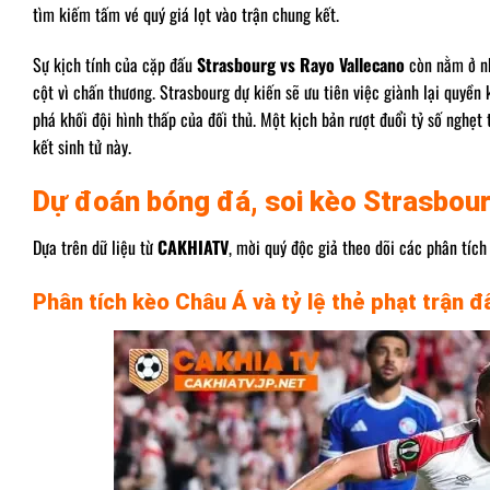
tìm kiếm tấm vé quý giá lọt vào trận chung kết.
Sự kịch tính của cặp đấu
Strasbourg vs Rayo Vallecano
còn nằm ở nhữ
cột vì chấn thương. Strasbourg dự kiến sẽ ưu tiên việc giành lại quyề
phá khối đội hình thấp của đối thủ. Một kịch bản rượt đuổi tỷ số nghẹ
kết sinh tử này.
Dự đoán bóng đá, soi kèo Strasbou
Dựa trên dữ liệu từ
CAKHIATV
, mời quý độc giả theo dõi các phân tích
Phân tích kèo Châu Á và tỷ lệ thẻ phạt trận đ