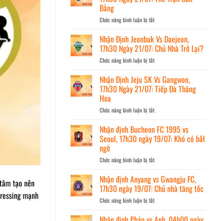
Vs
Khách
Bằng
Palmeiras,
Áp
Chức năng bình luận bị tắt
ở
05h30
Đảo
Nhận
Ngày
Định
Nhận Định Jeonbuk Vs Daejeon,
23/07:
Ulsan
Khó
17h30 Ngày 21/07: Chủ Nhà Trở Lại?
HD
Cho
Chức năng bình luận bị tắt
ở
Vs
Chủ
Nhận
Incheon,
Nhà
Định
Nhận Định Jeju SK Vs Gangwon,
17h30
Jeonbuk
17h30 Ngày 21/07: Tiếp Đà Thăng
Ngày
Vs
21/07:
Hoa
Daejeon,
Thế
Chức năng bình luận bị tắt
ở
17h30
Trận
Nhận
Ngày
Cân
Định
Nhận định Bucheon FC 1995 vs
21/07:
Bằng
Jeju
Chủ
Seoul, 17h30 ngày 19/07: Khó có bất
SK
Nhà
ngờ
Vs
Trở
Chức năng bình luận bị tắt
ở
Gangwon,
Lại?
Nhận
17h30
định
Nhận định Anyang vs Gwangju FC,
Ngày
 tâm tạo nên
Bucheon
21/07:
17h30 ngày 19/07: Chủ nhà tăng tốc
FC
 pressing mạnh
Tiếp
Chức năng bình luận bị tắt
ở
1995
Đà
Nhận
vs
Thăng
định
Nhận định Pháp vs Anh, 04h00 ngày
Seoul,
Hoa