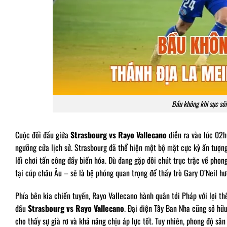
Bầu không khí sục sôi
Cuộc đối đầu giữa
Strasbourg vs Rayo Vallecano
diễn ra vào lúc 02
ngưỡng cửa lịch sử. Strasbourg đã thể hiện một bộ mặt cực kỳ ấn tượn
lối chơi tấn công đầy biến hóa. Dù đang gặp đôi chút trục trặc về phon
tại cúp châu Âu – sẽ là bệ phóng quan trọng để thầy trò Gary O’Neil h
Phía bên kia chiến tuyến, Rayo Vallecano hành quân tới Pháp với lợi th
đấu
Strasbourg vs Rayo Vallecano
. Đại diện Tây Ban Nha cũng sở hữ
cho thấy sự già rơ và khả năng chịu áp lực tốt. Tuy nhiên, phong độ s