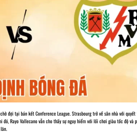
hờ đợi tại bán kết Conference League. Strasbourg trở về sân nhà với quyết
hi đó, Rayo Vallecano vẫn cho thấy sự nguy hiểm với lối chơi giàu tốc độ và
lăn.