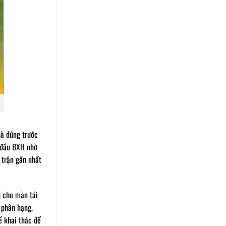
à đứng trước
n đầu BXH nhờ
 trận gần nhất
h cho màn tái
 phân hạng,
ể khai thác để