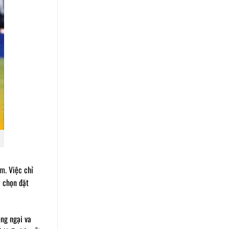
m. Việc chỉ
a chọn đặt
ông ngại va