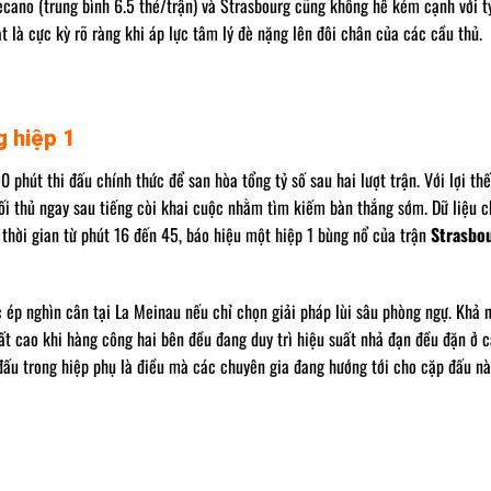
ecano (trung bình 6.5 thẻ/trận) và Strasbourg cũng không hề kém cạnh với t
t là cực kỳ rõ ràng khi áp lực tâm lý đè nặng lên đôi chân của các cầu thủ.
g hiệp 1
phút thi đấu chính thức để san hòa tổng tỷ số sau hai lượt trận. Với lợi thế
ối thủ ngay sau tiếng còi khai cuộc nhằm tìm kiếm bàn thắng sớm. Dữ liệu 
thời gian từ phút 16 đến 45, báo hiệu một hiệp 1 bùng nổ của trận
Strasbo
 ép nghìn cân tại La Meinau nếu chỉ chọn giải pháp lùi sâu phòng ngự. Khả 
ất cao khi hàng công hai bên đều đang duy trì hiệu suất nhả đạn đều đặn ở c
 đấu trong hiệp phụ là điều mà các chuyên gia đang hướng tới cho cặp đấu nà