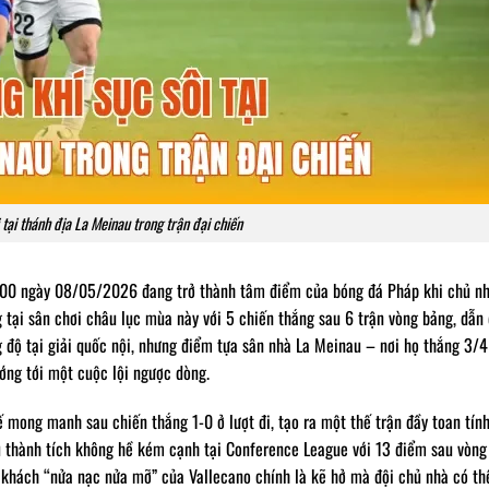
 tại thánh địa La Meinau trong trận đại chiến
h00 ngày 08/05/2026 đang trở thành tâm điểm của bóng đá Pháp khi chủ nh
g tại sân chơi châu lục mùa này với 5 chiến thắng sau 6 trận vòng bảng, dẫ
g độ tại giải quốc nội, nhưng điểm tựa sân nhà La Meinau – nơi họ thắng 3/4
ướng tới một cuộc lội ngược dòng.
ế mong manh sau chiến thắng 1-0 ở lượt đi, tạo ra một thế trận đầy toan tín
u thành tích không hề kém cạnh tại Conference League với 13 điểm sau vòng
ân khách “nửa nạc nửa mỡ” của Vallecano chính là kẽ hở mà đội chủ nhà có th