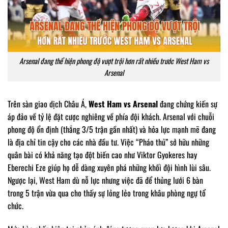
Arsenal đang thể hiện phong độ vượt trội hơn rất nhiều trước West Ham vs
Arsenal
Trên sàn giao dịch Châu Á,
West Ham vs Arsenal
đang chứng kiến sự
áp đảo về tỷ lệ đặt cược nghiêng về phía đội khách. Arsenal với chuỗi
phong độ ổn định (thắng 3/5 trận gần nhất) và hỏa lực mạnh mẽ đang
là địa chỉ tin cậy cho các nhà đầu tư. Việc “Pháo thủ” sở hữu những
quân bài có khả năng tạo đột biến cao như Viktor Gyokeres hay
Eberechi Eze giúp họ dễ dàng xuyên phá những khối đội hình lùi sâu.
Ngược lại, West Ham dù nỗ lực nhưng việc đã để thủng lưới 6 bàn
trong 5 trận vừa qua cho thấy sự lỏng lẻo trong khâu phòng ngự tổ
chức.