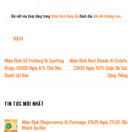
Bài viết này được đăng trong
Nhận Định Bóng Đá
. Đánh dấu
liên kết thường trực
.
SEO
Nhận Định SC Freiburg Vs Sporting
Nhận Định Real Oviedo Vs Getafe,
Braga, 02h00 Ngày 8/5: Chủ Nhà
23h30 Ngày 10/5: Cuộc Đọ Sức
Quyết Lật Kèo
Căng Thẳng
TIN TỨC MỚI NHẤT
Nhận Định Chapecoense Vs Flamengo, 07h30 Ngày 23/07: Đội
Khách Áp Đảo