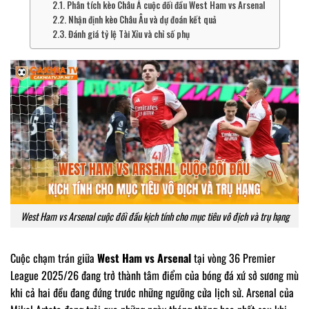
Phân tích kèo Châu Á cuộc đối đầu West Ham vs Arsenal
Nhận định kèo Châu Âu và dự đoán kết quả
Đánh giá tỷ lệ Tài Xỉu và chỉ số phụ
West Ham vs Arsenal cuộc đối đầu kịch tính cho mục tiêu vô địch và trụ hạng
Cuộc chạm trán giữa
West Ham vs Arsenal
tại vòng 36 Premier
League 2025/26 đang trở thành tâm điểm của bóng đá xứ sở sương mù
khi cả hai đều đang đứng trước những ngưỡng cửa lịch sử. Arsenal của