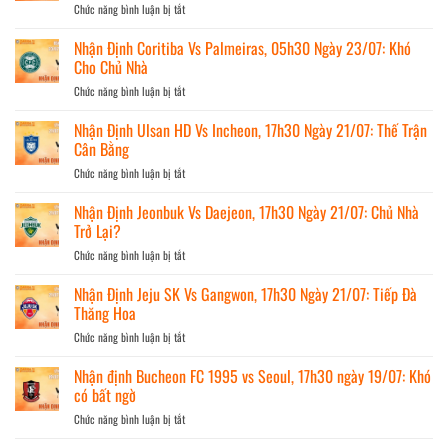
Chức năng bình luận bị tắt
ở
Nhận
Định
Nhận Định Coritiba Vs Palmeiras, 05h30 Ngày 23/07: Khó
Chapecoense
Cho Chủ Nhà
Vs
Chức năng bình luận bị tắt
ở
Flamengo,
Nhận
07h30
Định
Nhận Định Ulsan HD Vs Incheon, 17h30 Ngày 21/07: Thế Trận
Ngày
Coritiba
Cân Bằng
23/07:
Vs
Đội
Chức năng bình luận bị tắt
ở
Palmeiras,
Khách
Nhận
05h30
Áp
Định
Nhận Định Jeonbuk Vs Daejeon, 17h30 Ngày 21/07: Chủ Nhà
Ngày
Đảo
Ulsan
Trở Lại?
23/07:
HD
Khó
Chức năng bình luận bị tắt
ở
Vs
Cho
Nhận
Incheon,
Chủ
Định
Nhận Định Jeju SK Vs Gangwon, 17h30 Ngày 21/07: Tiếp Đà
17h30
Nhà
Jeonbuk
Thăng Hoa
Ngày
Vs
21/07:
Chức năng bình luận bị tắt
ở
Daejeon,
Thế
Nhận
17h30
Trận
Định
Nhận định Bucheon FC 1995 vs Seoul, 17h30 ngày 19/07: Khó
Ngày
Cân
Jeju
có bất ngờ
21/07:
Bằng
SK
Chủ
Chức năng bình luận bị tắt
ở
Vs
Nhà
Nhận
Gangwon,
Trở