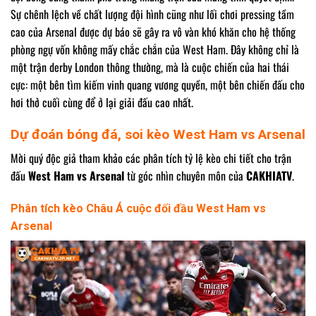
Sự chênh lệch về chất lượng đội hình cũng như lối chơi pressing tầm
cao của Arsenal được dự báo sẽ gây ra vô vàn khó khăn cho hệ thống
phòng ngự vốn không mấy chắc chắn của West Ham. Đây không chỉ là
một trận derby London thông thường, mà là cuộc chiến của hai thái
cực: một bên tìm kiếm vinh quang vương quyền, một bên chiến đấu cho
hơi thở cuối cùng để ở lại giải đấu cao nhất.
Dự đoán bóng đá, soi kèo West Ham vs Arsenal
Mời quý độc giả tham khảo các phân tích tỷ lệ kèo chi tiết cho trận
đấu
West Ham vs Arsenal
từ góc nhìn chuyên môn của
CAKHIATV
.
Phân tích kèo Châu Á cuộc đối đầu West Ham vs
Arsenal