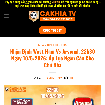
Truy cập đúng cổng game bài đổi thưởng
Sun.Win
để trải nghiệm game chính hãng –
Bỏ
mọi truy cập khác đều là giả mạo và tiềm ẩn rủi ro mất tài khoản!
qua
nội
dung
CƯỢC TOPBET
NHẬN ĐỊNH BÓNG ĐÁ
Nhận Định West Ham Vs Arsenal, 22h30
Ngày 10/5/2026: Áp Lực Ngàn Cân Cho
Chủ Nhà
ĐĂNG VÀO
THÁNG 5 9, 2026
BỞI
SEO