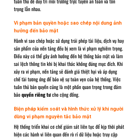
tuân thủ để duy trì môi trường trực tuyến an toàn và tôn
trọng lẫn nhau.
Vi phạm bản quyền hoặc sao chép nội dung ảnh
hưởng đến bảo mật
Hành vi sao chép hoặc sử dụng trái phép tài liệu, dịch vụ hay
sản phẩm của nền tảng đều bị xem là vi phạm nghiêm trọng.
Điều này có thể gây ảnh hưởng đến hệ thống bảo mật và làm
sai lệch thông tin khi bị khai thác không đúng mục đích. Khi
xảy ra vi phạm, nền tảng sẽ đánh giá thiệt hại và áp dụng
chế tài tương ứng để bảo vệ sự toàn vẹn của hệ thống. Việc
tuân thủ bản quyền cũng là một phần quan trọng trong đảm
bảo
quyền riêng tư
cho cộng đồng.
Biện pháp kiểm soát và hình thức xử lý khi người
dùng vi phạm nguyên tắc bảo mật
Hệ thống triển khai cơ chế giám sát liên tục để kịp thời phát
hiện các hành vi liên quan đến rò rỉ dữ liệu hoặc truy cập