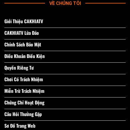
VỀ CHÚNG TÔI
Giới Thiệu CAKHIATV
CAKHIATV Lừa Đảo
Chính Sách Bảo Mật
Điều Khoản Điều Kiện
Quyền Riêng Tư
Chơi Có Trách Nhiệm
Miễn Trừ Trách Nhiệm
Chứng Chỉ Hoạt Động
Câu Hỏi Thường Gặp
Sơ Đồ Trang Web