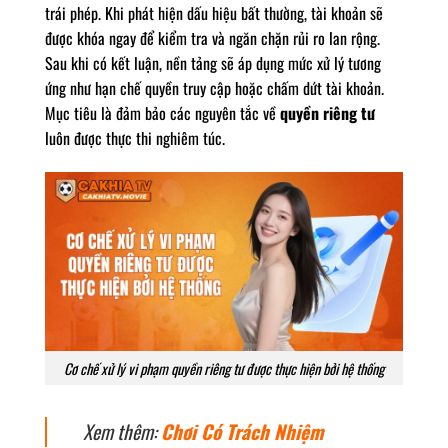
trái phép. Khi phát hiện dấu hiệu bất thường, tài khoản sẽ
được khóa ngay để kiểm tra và ngăn chặn rủi ro lan rộng.
Sau khi có kết luận, nền tảng sẽ áp dụng mức xử lý tương
ứng như hạn chế quyền truy cập hoặc chấm dứt tài khoản.
Mục tiêu là đảm bảo các nguyên tắc về
quyền riêng tư
luôn được thực thi nghiêm túc.
Cơ chế xử lý vi phạm quyền riêng tư được thực hiện bởi hệ thống
Xem thêm:
Chơi Có Trách Nhiệm