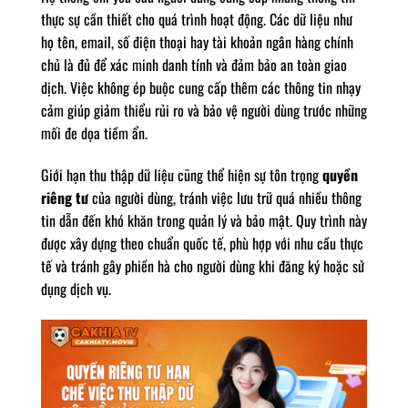
thực sự cần thiết cho quá trình hoạt động. Các dữ liệu như
họ tên, email, số điện thoại hay tài khoản ngân hàng chính
chủ là đủ để xác minh danh tính và đảm bảo an toàn giao
dịch. Việc không ép buộc cung cấp thêm các thông tin nhạy
cảm giúp giảm thiểu rủi ro và bảo vệ người dùng trước những
mối đe dọa tiềm ẩn.
Giới hạn thu thập dữ liệu cũng thể hiện sự tôn trọng
quyền
riêng tư
của người dùng, tránh việc lưu trữ quá nhiều thông
tin dẫn đến khó khăn trong quản lý và bảo mật. Quy trình này
được xây dựng theo chuẩn quốc tế, phù hợp với nhu cầu thực
tế và tránh gây phiền hà cho người dùng khi đăng ký hoặc sử
dụng dịch vụ.