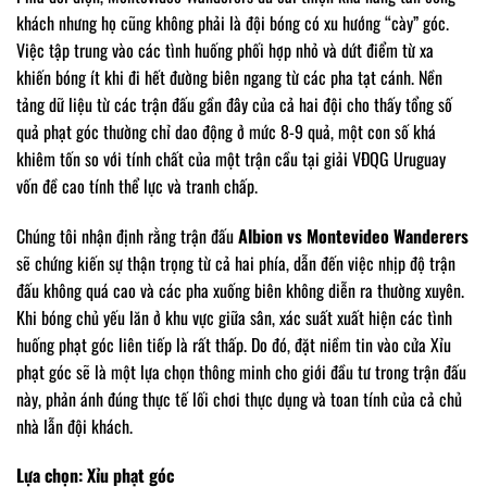
khách nhưng họ cũng không phải là đội bóng có xu hướng “cày” góc.
Việc tập trung vào các tình huống phối hợp nhỏ và dứt điểm từ xa
khiến bóng ít khi đi hết đường biên ngang từ các pha tạt cánh. Nền
tảng dữ liệu từ các trận đấu gần đây của cả hai đội cho thấy tổng số
quả phạt góc thường chỉ dao động ở mức 8-9 quả, một con số khá
khiêm tốn so với tính chất của một trận cầu tại giải VĐQG Uruguay
vốn đề cao tính thể lực và tranh chấp.
Chúng tôi nhận định rằng trận đấu
Albion vs Montevideo Wanderers
sẽ chứng kiến sự thận trọng từ cả hai phía, dẫn đến việc nhịp độ trận
đấu không quá cao và các pha xuống biên không diễn ra thường xuyên.
Khi bóng chủ yếu lăn ở khu vực giữa sân, xác suất xuất hiện các tình
huống phạt góc liên tiếp là rất thấp. Do đó, đặt niềm tin vào cửa Xỉu
phạt góc sẽ là một lựa chọn thông minh cho giới đầu tư trong trận đấu
này, phản ánh đúng thực tế lối chơi thực dụng và toan tính của cả chủ
nhà lẫn đội khách.
Lựa chọn: Xỉu phạt góc