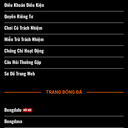
Điều Khoản Điều Kiện
Quyền Riêng Tư
Chơi Có Trách Nhiệm
Miễn Trừ Trách Nhiệm
Chứng Chỉ Hoạt Động
Câu Hỏi Thường Gặp
Sơ Đồ Trang Web
TRANG BÓNG ĐÁ
Bongdalu
Bongdaso