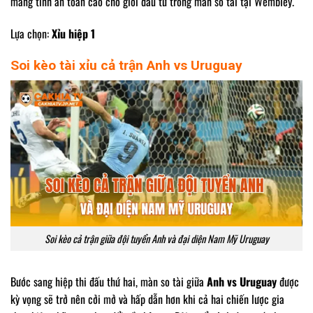
mang tính an toàn cao cho giới đầu tư trong màn so tài tại Wembley.
Lựa chọn:
Xỉu hiệp 1
Soi kèo tài xỉu cả trận Anh vs Uruguay
Soi kèo cả trận giữa đội tuyển Anh và đại diện Nam Mỹ Uruguay
Bước sang hiệp thi đấu thứ hai, màn so tài giữa
Anh vs Uruguay
được
kỳ vọng sẽ trở nên cởi mở và hấp dẫn hơn khi cả hai chiến lược gia