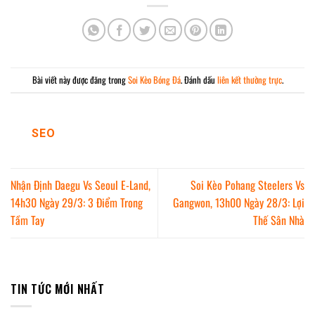
Bài viết này được đăng trong
Soi Kèo Bóng Đá
. Đánh dấu
liên kết thường trực
.
SEO
Nhận Định Daegu Vs Seoul E-Land,
Soi Kèo Pohang Steelers Vs
14h30 Ngày 29/3: 3 Điểm Trong
Gangwon, 13h00 Ngày 28/3: Lợi
Tầm Tay
Thế Sân Nhà
TIN TỨC MỚI NHẤT