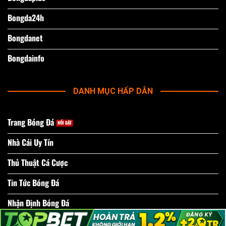
Bongda24h
Bongdanet
Bongdainfo
DANH MỤC HẤP DẪN
Trang Bóng Đá
Nhà Cái Uy Tín
Thủ Thuật Cá Cược
Tin Tức Bóng Đá
Nhận Định Bóng Đá
Soi Kèo Bóng Đá