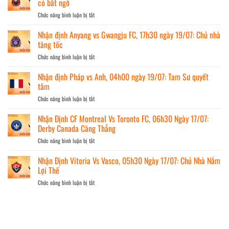
có bất ngờ
21/07:
Bằng
SK
Chủ
Chức năng bình luận bị tắt
ở
Vs
Nhà
Nhận
Gangwon,
Trở
định
Nhận định Anyang vs Gwangju FC, 17h30 ngày 19/07: Chủ nhà
17h30
Lại?
Bucheon
tăng tốc
Ngày
FC
21/07:
Chức năng bình luận bị tắt
ở
1995
Tiếp
Nhận
vs
Đà
định
Nhận định Pháp vs Anh, 04h00 ngày 19/07: Tam Sư quyết
Seoul,
Thăng
Anyang
tâm
17h30
Hoa
vs
ngày
Chức năng bình luận bị tắt
ở
Gwangju
19/07:
Nhận
FC,
Khó
định
Nhận Định CF Montreal Vs Toronto FC, 06h30 Ngày 17/07:
17h30
có
Pháp
Derby Canada Căng Thẳng
ngày
bất
vs
19/07:
ngờ
Chức năng bình luận bị tắt
ở
Anh,
Chủ
Nhận
04h00
nhà
Định
Nhận Định Vitoria Vs Vasco, 05h30 Ngày 17/07: Chủ Nhà Nắm
ngày
tăng
CF
Lợi Thế
19/07:
tốc
Montreal
Tam
Chức năng bình luận bị tắt
ở
Vs
Sư
Nhận
Toronto
quyết
Định
FC,
tâm
Vitoria
06h30
Vs
Ngày
Vasco,
17/07: