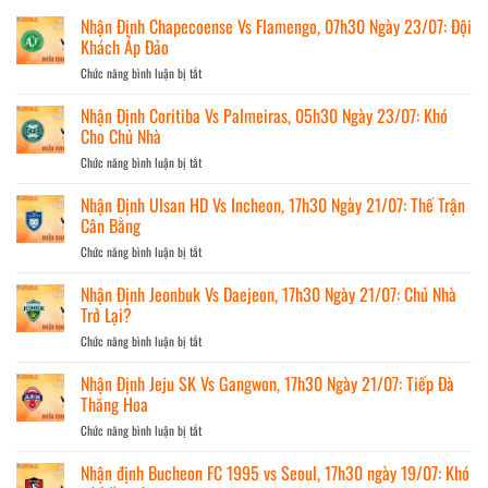
Nhận Định Chapecoense Vs Flamengo, 07h30 Ngày 23/07: Đội
Khách Áp Đảo
Chức năng bình luận bị tắt
ở
Nhận
Định
Nhận Định Coritiba Vs Palmeiras, 05h30 Ngày 23/07: Khó
Chapecoense
Cho Chủ Nhà
Vs
Chức năng bình luận bị tắt
ở
Flamengo,
Nhận
07h30
Định
Nhận Định Ulsan HD Vs Incheon, 17h30 Ngày 21/07: Thế Trận
Ngày
Coritiba
Cân Bằng
23/07:
Vs
Đội
Chức năng bình luận bị tắt
ở
Palmeiras,
Khách
Nhận
05h30
Áp
Định
Nhận Định Jeonbuk Vs Daejeon, 17h30 Ngày 21/07: Chủ Nhà
Ngày
Đảo
Ulsan
Trở Lại?
23/07:
HD
Khó
Chức năng bình luận bị tắt
ở
Vs
Cho
Nhận
Incheon,
Chủ
Định
Nhận Định Jeju SK Vs Gangwon, 17h30 Ngày 21/07: Tiếp Đà
17h30
Nhà
Jeonbuk
Thăng Hoa
Ngày
Vs
21/07:
Chức năng bình luận bị tắt
ở
Daejeon,
Thế
Nhận
17h30
Trận
Định
Nhận định Bucheon FC 1995 vs Seoul, 17h30 ngày 19/07: Khó
Ngày
Cân
Jeju