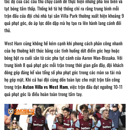
tốc độ của các cầu thủ chạy cánh để thực hiện những pha leo biên và
tạt bóng tầm thấp. Thống kê từ hệ thống chỉ ra rằng trung bình mỗi
trận đấu của đội chủ nhà tại sân Villa Park thường xuất hiện khoảng 9
quả phạt góc, do áp lực dồn dập mà họ tạo ra lên hành lang cánh đối
thủ.
West Ham cũng không hề kém cạnh khi phong cách phản công nhanh
của họ thường kết thúc bằng các tình huống dứt điểm góc hẹp hoặc
bóng bật ra cuối sân từ các pha tạt cánh của Aaron Wan-Bissaka. Với
trung bình 8 quả phạt góc mỗi trận trong thời gian gần đây, đội khách
đóng góp đáng kể vào tổng số pha phạt góc trong các màn so tài mà
họ góp mặt. Khi cả hai đội cùng dồn toàn lực cho mặt trận tấn công
trong trận
Aston Villa vs West Ham
, việc trận đấu đạt ngưỡng 10-11
quả phạt góc là điều hoàn toàn trong tầm tay.