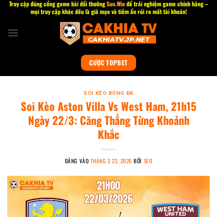
Truy cập đúng cổng game bài đổi thưởng
Sun.Win
để trải nghiệm game chính hãng –
Bỏ
mọi truy cập khác đều là giả mạo và tiềm ẩn rủi ro mất tài khoản!
qua
nội
dung
CƯỢC TOPBET
SOI KÈO BÓNG ĐÁ
Soi Kèo Aston Villa Vs West Ham, 21h15
Ngày 22/3: Căng Thẳng Từng Khoảnh
Khắc
ĐĂNG VÀO
THÁNG 3 22, 2026
BỞI
SEO