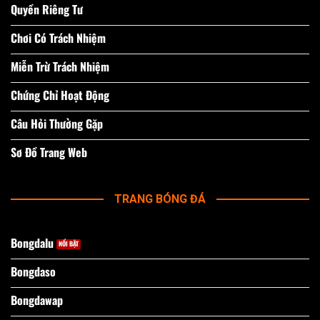
Quyền Riêng Tư
Chơi Có Trách Nhiệm
Miễn Trừ Trách Nhiệm
Chứng Chỉ Hoạt Động
Câu Hỏi Thường Gặp
Sơ Đồ Trang Web
TRANG BÓNG ĐÁ
Bongdalu
Bongdaso
Bongdawap