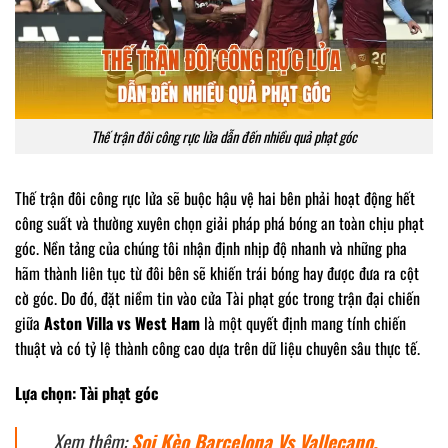
Thế trận đôi công rực lửa dẫn đến nhiều quả phạt góc
Thế trận đôi công rực lửa sẽ buộc hậu vệ hai bên phải hoạt động hết
công suất và thường xuyên chọn giải pháp phá bóng an toàn chịu phạt
góc. Nền tảng của chúng tôi nhận định nhịp độ nhanh và những pha
hãm thành liên tục từ đôi bên sẽ khiến trái bóng hay được đưa ra cột
cờ góc. Do đó, đặt niềm tin vào cửa Tài phạt góc trong trận đại chiến
giữa
Aston Villa vs West Ham
là một quyết định mang tính chiến
thuật và có tỷ lệ thành công cao dựa trên dữ liệu chuyên sâu thực tế.
Lựa chọn: Tài phạt góc
Xem thêm:
Soi Kèo Barcelona Vs Vallecano,