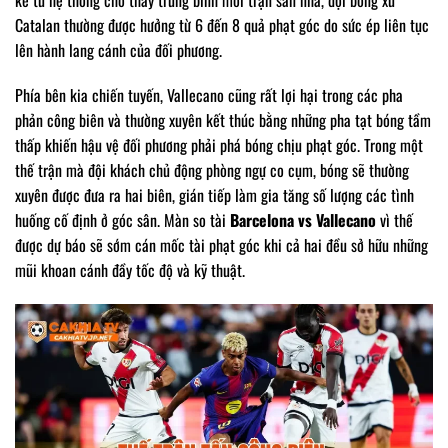
Catalan thường được hưởng từ 6 đến 8 quả phạt góc do sức ép liên tục
lên hành lang cánh của đối phương.
Phía bên kia chiến tuyến, Vallecano cũng rất lợi hại trong các pha
phản công biên và thường xuyên kết thúc bằng những pha tạt bóng tầm
thấp khiến hậu vệ đối phương phải phá bóng chịu phạt góc. Trong một
thế trận mà đội khách chủ động phòng ngự co cụm, bóng sẽ thường
xuyên được đưa ra hai biên, gián tiếp làm gia tăng số lượng các tình
huống cố định ở góc sân. Màn so tài
Barcelona vs Vallecano
vì thế
được dự báo sẽ sớm cán mốc tài phạt góc khi cả hai đều sở hữu những
mũi khoan cánh đầy tốc độ và kỹ thuật.