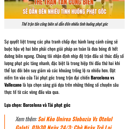
Thế trận tấn công biên sẽ dẫn đến nhiều tình huống phạt góc
Sự quyết liệt trong các pha tranh chấp dọc hành lang cánh cũng sẽ
buộc hậu vệ hai bên phải chọn giải pháp an toàn là đưa bóng đi hết
đường biên ngang. Chúng tôi nhận định nhịp độ trận đấu sẽ thúc đẩy số
lượng phạt góc tăng nhanh, đặc biệt là trong hiệp thi đấu thứ hai khi
thể lực đôi bên suy giảm và các khoảng trống lộ ra nhiều hơn. Đặt
niềm tin vào cửa Tài phạt góc trong trận đại chiến
Barcelona vs
Vallecano
là lựa chọn sáng giá dựa trên những thông số chuyên sâu
thực tế từ các vòng đấu vừa qua.
Lựa chọn: Barcelona và Tài phạt góc
Xem thêm:
Soi Kèo Unirea Slobozia Vs Otelul
Galati, 01h30 Ngày 24/3: Chờ Ngày Trở Lại