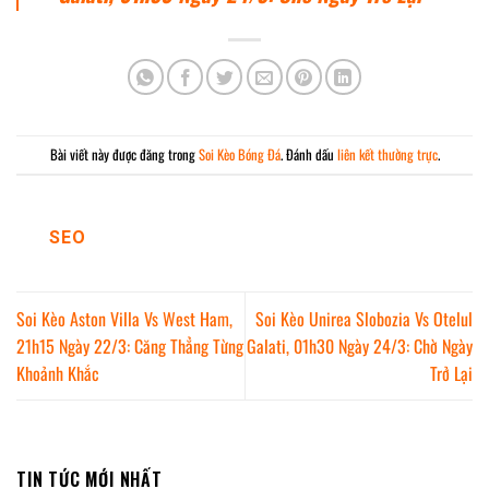
Bài viết này được đăng trong
Soi Kèo Bóng Đá
. Đánh dấu
liên kết thường trực
.
SEO
Soi Kèo Aston Villa Vs West Ham,
Soi Kèo Unirea Slobozia Vs Otelul
21h15 Ngày 22/3: Căng Thẳng Từng
Galati, 01h30 Ngày 24/3: Chờ Ngày
Khoảnh Khắc
Trở Lại
TIN TỨC MỚI NHẤT