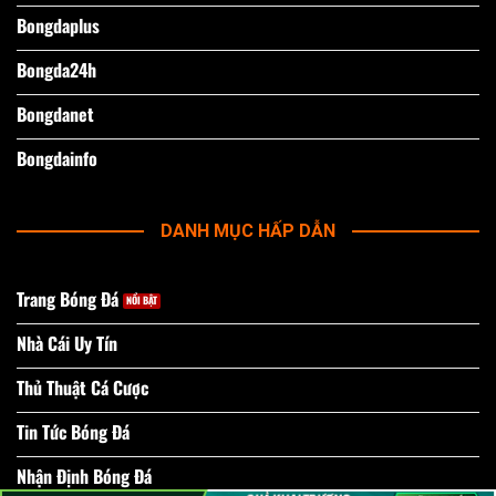
Bongdaplus
Bongda24h
Bongdanet
Bongdainfo
DANH MỤC HẤP DẪN
Trang Bóng Đá
Nhà Cái Uy Tín
Thủ Thuật Cá Cược
Tin Tức Bóng Đá
Nhận Định Bóng Đá