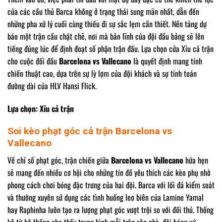
của các cầu thủ Barca không ở trạng thái sung mãn nhất, dẫn đến
những pha xử lý cuối cùng thiếu đi sự sắc lẹm cần thiết. Nền tảng dự
báo một trận cầu chặt chẽ, nơi mà bản lĩnh của đội đầu bảng sẽ lên
tiếng đúng lúc để định đoạt số phận trận đấu. Lựa chọn cửa Xỉu cả trận
cho cuộc đối đầu
Barcelona vs Vallecano
là quyết định mang tính
chiến thuật cao, dựa trên sự lỳ lợm của đội khách và sự tính toán
đường dài của HLV Hansi Flick.
Lựa chọn: Xỉu cả trận
Soi kèo phạt góc cả trận Barcelona vs
Vallecano
Về chỉ số phạt góc, trận chiến giữa
Barcelona vs Vallecano
hứa hẹn
sẽ mang đến nhiều cơ hội cho những tín đồ yêu thích các kèo phụ nhờ
phong cách chơi bóng đặc trưng của hai đội. Barca với lối đá kiểm soát
và thường xuyên sử dụng các tình huống leo biên của Lamine Yamal
hay Raphinha luôn tạo ra lượng phạt góc vượt trội so với đối thủ. Thống
kê từ hệ thống cho thấy trung bình mỗi trận sân nhà, đội bóng xứ