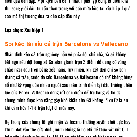
hiện quá dồn dập. Một kịch bản có ít nhất 1 pha lập công là điều khả
thi, song giới đầu tư cần thận trọng với các mức kèo tài xỉu hiệp 1 quá
cao mà thị trường đưa ra cho cặp đấu này.
Lựa chọn: Xỉu hiệp 1
Soi kèo tài xỉu cả trận Barcelona vs Vallecano
Nhận định kèo cả trận nghiêng hẳn về phía đội chủ nhà, và sẽ không
bất ngờ nếu đội bóng xứ Catalan giành trọn 3 điểm để củng cố vững
chắc ngôi đầu trên bảng xếp hạng. Tuy nhiên, khi xét đến chỉ số bàn
thắng cả trận, cuộc đọ sức
Barcelona vs Vallecano
có thể không bùng
nổ như kỳ vọng của nhiều người sau màn trình diễn tại đấu trường châu
lục của Barca. Vallecano đang rất cần điểm để trụ hạng và họ đã
chứng minh được khả năng gây khó khăn cho Gã khổng lồ xứ Catalan
khi cầm hòa 1-1 ở trận lượt đi mùa này.
Hệ thống của chúng tôi ghi nhận Vallecano thường xuyên chơi cực hay
khi bị đặt vào thế cửa dưới, minh chứng là họ chỉ để thua sát nút 0-1