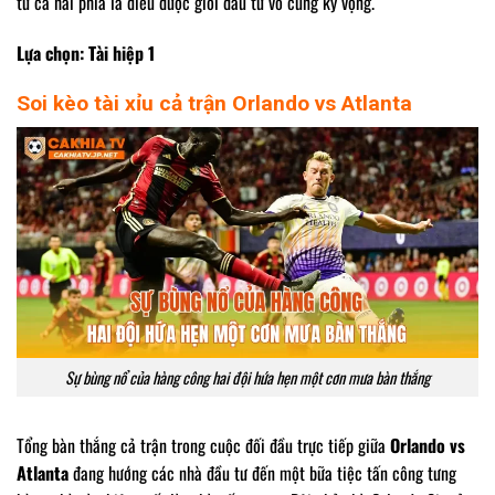
từ cả hai phía là điều được giới đầu tư vô cùng kỳ vọng.
Lựa chọn: Tài hiệp 1
Soi kèo tài xỉu cả trận Orlando vs Atlanta
Sự bùng nổ của hàng công hai đội hứa hẹn một cơn mưa bàn thắng
Tổng bàn thắng cả trận trong cuộc đối đầu trực tiếp giữa
Orlando vs
Atlanta
đang hướng các nhà đầu tư đến một bữa tiệc tấn công tưng