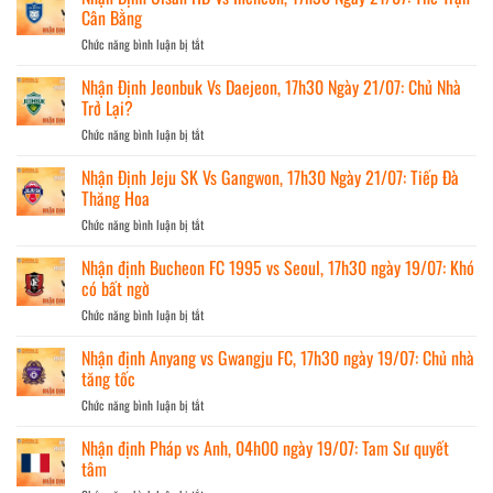
Coritiba
Cân Bằng
23/07:
Vs
Đội
Chức năng bình luận bị tắt
ở
Palmeiras,
Khách
Nhận
05h30
Áp
Định
Nhận Định Jeonbuk Vs Daejeon, 17h30 Ngày 21/07: Chủ Nhà
Ngày
Đảo
Ulsan
Trở Lại?
23/07:
HD
Khó
Chức năng bình luận bị tắt
ở
Vs
Cho
Nhận
Incheon,
Chủ
Định
Nhận Định Jeju SK Vs Gangwon, 17h30 Ngày 21/07: Tiếp Đà
17h30
Nhà
Jeonbuk
Thăng Hoa
Ngày
Vs
21/07:
Chức năng bình luận bị tắt
ở
Daejeon,
Thế
Nhận
17h30
Trận
Định
Nhận định Bucheon FC 1995 vs Seoul, 17h30 ngày 19/07: Khó
Ngày
Cân
Jeju
có bất ngờ
21/07:
Bằng
SK
Chủ
Chức năng bình luận bị tắt
ở
Vs
Nhà
Nhận
Gangwon,
Trở
định
Nhận định Anyang vs Gwangju FC, 17h30 ngày 19/07: Chủ nhà
17h30
Lại?
Bucheon
tăng tốc
Ngày
FC
21/07:
Chức năng bình luận bị tắt
ở
1995
Tiếp
Nhận
vs
Đà
định
Nhận định Pháp vs Anh, 04h00 ngày 19/07: Tam Sư quyết
Seoul,
Thăng
Anyang
tâm
17h30
Hoa
vs
ngày