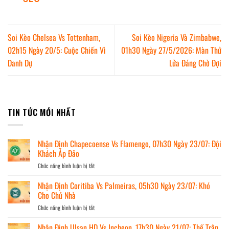
Soi Kèo Chelsea Vs Tottenham,
Soi Kèo Nigeria Và Zimbabwe,
02h15 Ngày 20/5: Cuộc Chiến Vì
01h30 Ngày 27/5/2026: Màn Thử
Danh Dự
Lửa Đáng Chờ Đợi
TIN TỨC MỚI NHẤT
Nhận Định Chapecoense Vs Flamengo, 07h30 Ngày 23/07: Đội
Khách Áp Đảo
Chức năng bình luận bị tắt
ở
Nhận
Định
Nhận Định Coritiba Vs Palmeiras, 05h30 Ngày 23/07: Khó
Chapecoense
Cho Chủ Nhà
Vs
Chức năng bình luận bị tắt
ở
Flamengo,
Nhận
07h30
Định
Nhận Định Ulsan HD Vs Incheon, 17h30 Ngày 21/07: Thế Trận
Ngày