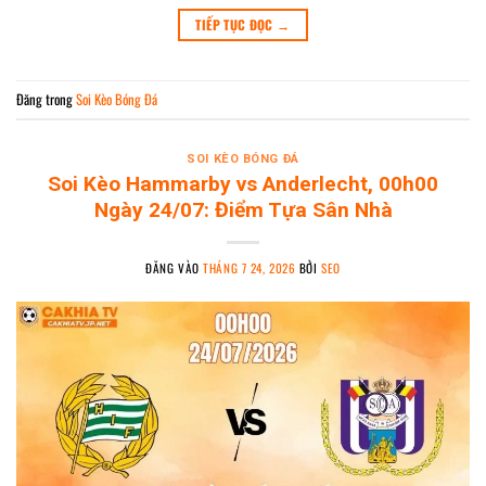
TIẾP TỤC ĐỌC
→
Đăng trong
Soi Kèo Bóng Đá
SOI KÈO BÓNG ĐÁ
Soi Kèo Hammarby vs Anderlecht, 00h00
Ngày 24/07: Điểm Tựa Sân Nhà
ĐĂNG VÀO
THÁNG 7 24, 2026
BỞI
SEO