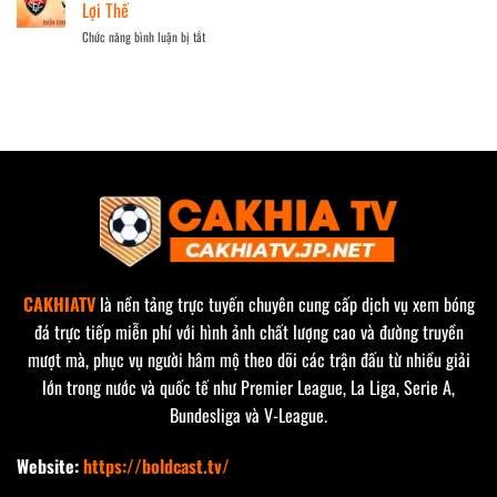
CF
Lợi Thế
19/07:
tốc
Montreal
Tam
Chức năng bình luận bị tắt
ở
Vs
Sư
Nhận
Toronto
quyết
Định
FC,
tâm
Vitoria
06h30
Vs
Ngày
Vasco,
17/07:
05h30
Derby
Ngày
Canada
17/07:
Căng
Chủ
Thẳng
Nhà
Nắm
Lợi
Thế
CAKHIATV
là nền tảng trực tuyến chuyên cung cấp dịch vụ xem bóng
đá trực tiếp miễn phí với hình ảnh chất lượng cao và đường truyền
mượt mà, phục vụ người hâm mộ theo dõi các trận đấu từ nhiều giải
lớn trong nước và quốc tế như Premier League, La Liga, Serie A,
Bundesliga và V-League.
Website:
https://boldcast.tv/