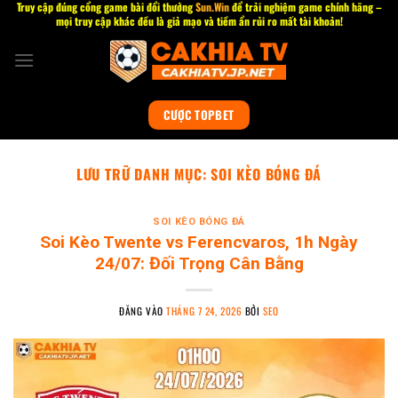
Truy cập đúng cổng game bài đổi thưởng
Sun.Win
để trải nghiệm game chính hãng –
Bỏ
mọi truy cập khác đều là giả mạo và tiềm ẩn rủi ro mất tài khoản!
qua
nội
dung
CƯỢC TOPBET
LƯU TRỮ DANH MỤC:
SOI KÈO BÓNG ĐÁ
SOI KÈO BÓNG ĐÁ
Soi Kèo Twente vs Ferencvaros, 1h Ngày
24/07: Đối Trọng Cân Bằng
ĐĂNG VÀO
THÁNG 7 24, 2026
BỞI
SEO