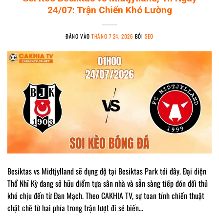
24/07: Trận Chiến Khó Lường
ĐĂNG VÀO
THÁNG 7 24, 2026
BỞI
SEO
Besiktas vs Midtjylland sẽ đụng độ tại Besiktas Park tới đây. Đại diện
Thổ Nhĩ Kỳ đang sở hữu điểm tựa sân nhà và sẵn sàng tiếp đón đối thủ
khó chịu đến từ Đan Mạch. Theo CAKHIA TV, sự toan tính chiến thuật
chặt chẽ từ hai phía trong trận lượt đi sẽ biến…