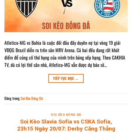
Atletico-MG vs Bahia là cuộc đối đầu đầy duyên nợ tại vòng 19 giải
VĐQG Brazil diễn ra trên sân MRV Arena. Cả hai đều đang rất khát
điểm để củng cố thứ hạng của mình trên bảng xếp hạng. Theo CAKHIA
TV, dù có lợi thế sân nhà, Atletico-MG vẫn được dự báo sẽ…
TIẾP TỤC ĐỌC
→
Đăng trong
Soi Kèo Bóng Đá
SOI KÈO BÓNG ĐÁ
Soi Kèo Slavia Sofia vs CSKA Sofia,
23h15 Ngày 20/07: Derby Căng Thẳng