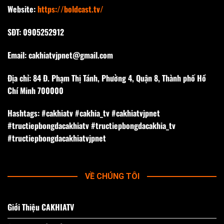
Website:
https://boldcast.tv/
SĐT: 0905252912
Email:
cakhiatvjpnet@gmail.com
Địa chỉ: 84 Đ. Phạm Thị Tánh, Phường 4, Quận 8, Thành phố Hồ
Chí Minh 700000
Hashtags: #cakhiatv #cakhia_tv #cakhiatvjpnet
#tructiepbongdacakhiatv #tructiepbongdacakhia_tv
#tructiepbongdacakhiatvjpnet
VỀ CHÚNG TÔI
Giới Thiệu CAKHIATV