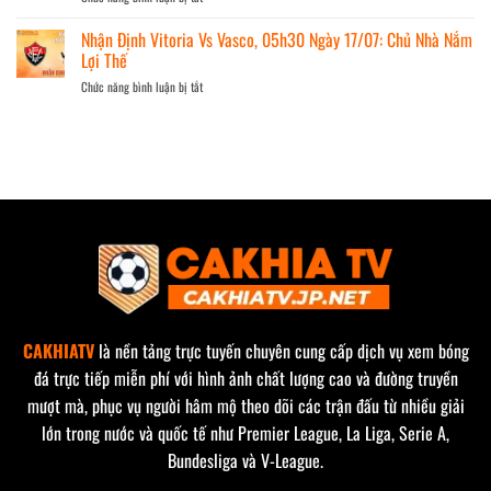
Anh,
Chủ
Nhận
04h00
nhà
Định
Nhận Định Vitoria Vs Vasco, 05h30 Ngày 17/07: Chủ Nhà Nắm
ngày
tăng
CF
Lợi Thế
19/07:
tốc
Montreal
Tam
Chức năng bình luận bị tắt
ở
Vs
Sư
Nhận
Toronto
quyết
Định
FC,
tâm
Vitoria
06h30
Vs
Ngày
Vasco,
17/07:
05h30
Derby
Ngày
Canada
17/07:
Căng
Chủ
Thẳng
Nhà
Nắm
Lợi
Thế
CAKHIATV
là nền tảng trực tuyến chuyên cung cấp dịch vụ xem bóng
đá trực tiếp miễn phí với hình ảnh chất lượng cao và đường truyền
mượt mà, phục vụ người hâm mộ theo dõi các trận đấu từ nhiều giải
lớn trong nước và quốc tế như Premier League, La Liga, Serie A,
Bundesliga và V-League.