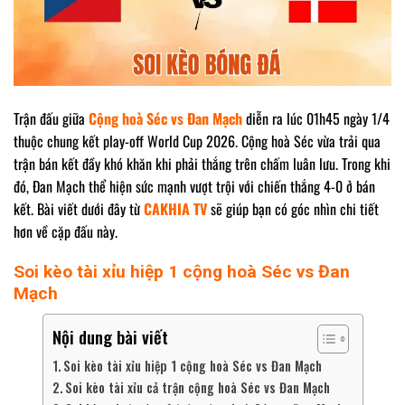
Trận đấu giữa
Cộng hoà Séc vs Đan Mạch
diễn ra lúc 01h45 ngày 1/4
thuộc chung kết play-off World Cup 2026. Cộng hoà Séc vừa trải qua
trận bán kết đầy khó khăn khi phải thắng trên chấm luân lưu. Trong khi
đó, Đan Mạch thể hiện sức mạnh vượt trội với chiến thắng 4-0 ở bán
kết. Bài viết dưới đây từ
CAKHIA TV
sẽ giúp bạn có góc nhìn chi tiết
hơn về cặp đấu này.
Soi kèo tài xỉu hiệp 1 cộng hoà Séc vs Đan
Mạch
Nội dung bài viết
Soi kèo tài xỉu hiệp 1 cộng hoà Séc vs Đan Mạch
Soi kèo tài xỉu cả trận cộng hoà Séc vs Đan Mạch