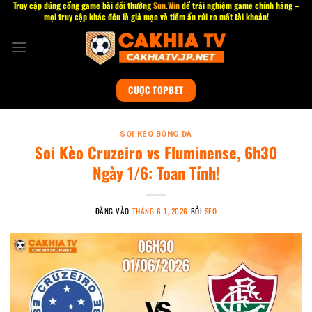
Truy cập đúng cổng game bài đổi thưởng
Sun.Win
để trải nghiệm game chính hãng –
Bỏ
mọi truy cập khác đều là giả mạo và tiềm ẩn rủi ro mất tài khoản!
qua
nội
dung
CƯỢC TOPBET
SOI KÈO BÓNG ĐÁ
Soi Kèo Cruzeiro vs Fluminense, 6h30
Ngày 1/6: Toan Tính!
ĐĂNG VÀO
THÁNG 6 1, 2026
BỞI
SEO