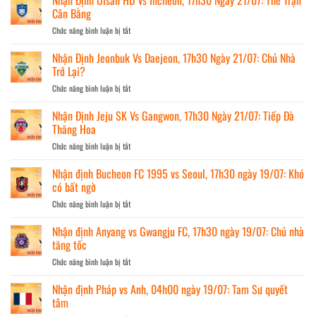
Coritiba
Cân Bằng
23/07:
Vs
Đội
Chức năng bình luận bị tắt
ở
Palmeiras,
Khách
Nhận
05h30
Áp
Định
Nhận Định Jeonbuk Vs Daejeon, 17h30 Ngày 21/07: Chủ Nhà
Ngày
Đảo
Ulsan
Trở Lại?
23/07:
HD
Khó
Chức năng bình luận bị tắt
ở
Vs
Cho
Nhận
Incheon,
Chủ
Định
Nhận Định Jeju SK Vs Gangwon, 17h30 Ngày 21/07: Tiếp Đà
17h30
Nhà
Jeonbuk
Thăng Hoa
Ngày
Vs
21/07:
Chức năng bình luận bị tắt
ở
Daejeon,
Thế
Nhận
17h30
Trận
Định
Nhận định Bucheon FC 1995 vs Seoul, 17h30 ngày 19/07: Khó
Ngày
Cân
Jeju
có bất ngờ
21/07:
Bằng
SK
Chủ
Chức năng bình luận bị tắt
ở
Vs
Nhà
Nhận
Gangwon,
Trở
định
Nhận định Anyang vs Gwangju FC, 17h30 ngày 19/07: Chủ nhà
17h30
Lại?
Bucheon
tăng tốc
Ngày
FC
21/07:
Chức năng bình luận bị tắt
ở
1995
Tiếp
Nhận
vs
Đà
định
Nhận định Pháp vs Anh, 04h00 ngày 19/07: Tam Sư quyết
Seoul,
Thăng
Anyang
tâm
17h30
Hoa
vs
ngày