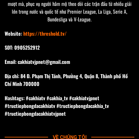
mượt mà, phục vụ người hâm mộ theo dõi các trận đấu từ nhiều giải
lớn trong nước và quốc tế như Premier League, La Liga, Serie A,
Bundesliga và V-League.
Website:
https://threshold.tv/
SĐT: 0905252912
Email:
cakhiatvjpnet@gmail.com
Địa chỉ: 84 Đ. Phạm Thị Tánh, Phường 4, Quận 8, Thành phố Hồ
Chí Minh 700000
Hashtags: #cakhiatv #cakhia_tv #cakhiatvjpnet
#tructiepbongdacakhiatv #tructiepbongdacakhia_tv
#tructiepbongdacakhiatvjpnet
VỀ CHÚNG TÔI