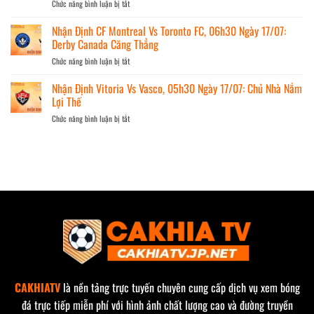
Chức năng bình luận bị tắt
ở
Gwangju
19/07:
Nhận
FC,
Khó
định
Nhận Định CF Montreal Vs Toronto FC, 06h30 Ngày 17/07:
17h30
có
Pháp
Derby Canada Căng Thẳng
ngày
bất
vs
19/07:
ngờ
Chức năng bình luận bị tắt
ở
Anh,
Chủ
Nhận
04h00
nhà
Định
Nhận Định Vitoria Vs Vasco, 05h30 Ngày 17/07: Chủ Nhà Nắm
ngày
tăng
CF
Lợi Thế
19/07:
tốc
Montreal
Tam
Chức năng bình luận bị tắt
ở
Vs
Sư
Nhận
Toronto
quyết
Định
FC,
tâm
Vitoria
06h30
Vs
Ngày
Vasco,
17/07:
05h30
Derby
Ngày
Canada
17/07:
Căng
Chủ
Thẳng
Nhà
Nắm
Lợi
Thế
CAKHIATV
là nền tảng trực tuyến chuyên cung cấp dịch vụ xem bóng
đá trực tiếp miễn phí với hình ảnh chất lượng cao và đường truyền