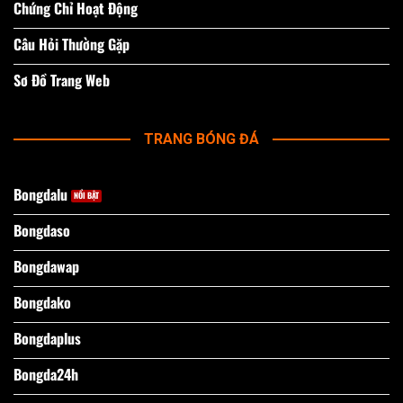
Chứng Chỉ Hoạt Động
Câu Hỏi Thường Gặp
Sơ Đồ Trang Web
TRANG BÓNG ĐÁ
Bongdalu
Bongdaso
Bongdawap
Bongdako
Bongdaplus
Bongda24h