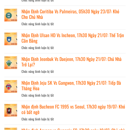
Chức năng bình luận bị tắt
ở
Nhận
Định
Nhận Định Coritiba Vs Palmeiras, 05h30 Ngày 23/07: Khó
Chapecoense
Cho Chủ Nhà
Vs
Chức năng bình luận bị tắt
ở
Flamengo,
Nhận
07h30
Định
Nhận Định Ulsan HD Vs Incheon, 17h30 Ngày 21/07: Thế Trận
Ngày
Coritiba
Cân Bằng
23/07:
Vs
Đội
Chức năng bình luận bị tắt
ở
Palmeiras,
Khách
Nhận
05h30
Áp
Định
Nhận Định Jeonbuk Vs Daejeon, 17h30 Ngày 21/07: Chủ Nhà
Ngày
Đảo
Ulsan
Trở Lại?
23/07:
HD
Khó
Chức năng bình luận bị tắt
ở
Vs
Cho
Nhận
Incheon,
Chủ
Định
Nhận Định Jeju SK Vs Gangwon, 17h30 Ngày 21/07: Tiếp Đà
17h30
Nhà
Jeonbuk
Thăng Hoa
Ngày
Vs
21/07:
Chức năng bình luận bị tắt
ở
Daejeon,
Thế
Nhận
17h30
Trận
Định
Nhận định Bucheon FC 1995 vs Seoul, 17h30 ngày 19/07: Khó
Ngày
Cân
Jeju
có bất ngờ
21/07:
Bằng
SK
Chủ
Chức năng bình luận bị tắt
ở
Vs
Nhà
Nhận
Gangwon,
Trở
định
17h30