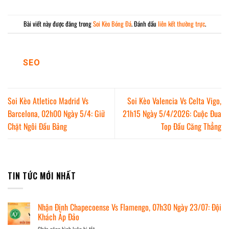
Bài viết này được đăng trong
Soi Kèo Bóng Đá
. Đánh dấu
liên kết thường trực
.
SEO
Soi Kèo Atletico Madrid Vs
Soi Kèo Valencia Vs Celta Vigo,
Barcelona, 02h00 Ngày 5/4: Giữ
21h15 Ngày 5/4/2026: Cuộc Đua
Chặt Ngôi Đầu Bảng
Top Đầu Căng Thẳng
TIN TỨC MỚI NHẤT
Nhận Định Chapecoense Vs Flamengo, 07h30 Ngày 23/07: Đội
Khách Áp Đảo