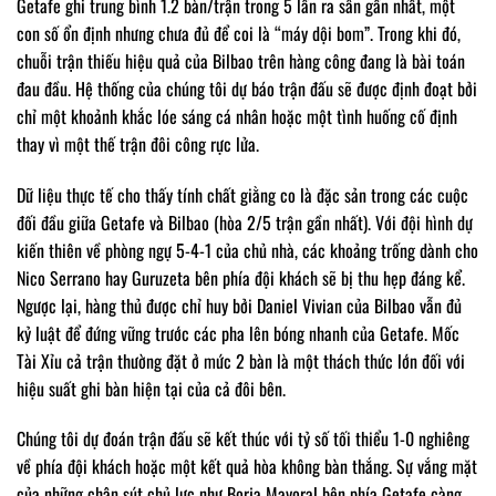
Getafe ghi trung bình 1.2 bàn/trận trong 5 lần ra sân gần nhất, một
con số ổn định nhưng chưa đủ để coi là “máy dội bom”. Trong khi đó,
chuỗi trận thiếu hiệu quả của Bilbao trên hàng công đang là bài toán
đau đầu. Hệ thống của chúng tôi dự báo trận đấu sẽ được định đoạt bởi
chỉ một khoảnh khắc lóe sáng cá nhân hoặc một tình huống cố định
thay vì một thế trận đôi công rực lửa.
Dữ liệu thực tế cho thấy tính chất giằng co là đặc sản trong các cuộc
đối đầu giữa Getafe và Bilbao (hòa 2/5 trận gần nhất). Với đội hình dự
kiến thiên về phòng ngự 5-4-1 của chủ nhà, các khoảng trống dành cho
Nico Serrano hay Guruzeta bên phía đội khách sẽ bị thu hẹp đáng kể.
Ngược lại, hàng thủ được chỉ huy bởi Daniel Vivian của Bilbao vẫn đủ
kỷ luật để đứng vững trước các pha lên bóng nhanh của Getafe. Mốc
Tài Xỉu cả trận thường đặt ở mức 2 bàn là một thách thức lớn đối với
hiệu suất ghi bàn hiện tại của cả đôi bên.
Chúng tôi dự đoán trận đấu sẽ kết thúc với tỷ số tối thiểu 1-0 nghiêng
về phía đội khách hoặc một kết quả hòa không bàn thắng. Sự vắng mặt
của những chân sút chủ lực như Borja Mayoral bên phía Getafe càng