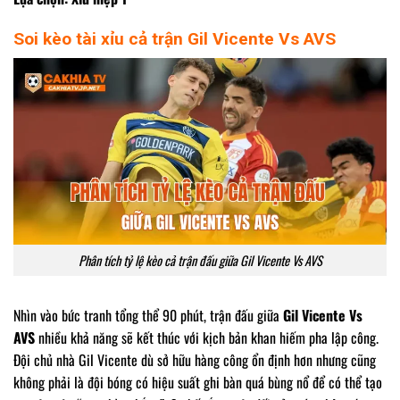
Soi kèo tài xỉu cả trận Gil Vicente Vs AVS
Phân tích tỷ lệ kèo cả trận đấu giữa Gil Vicente Vs AVS
Nhìn vào bức tranh tổng thể 90 phút, trận đấu giữa
Gil Vicente Vs
AVS
nhiều khả năng sẽ kết thúc với kịch bản khan hiếm pha lập công.
Đội chủ nhà Gil Vicente dù sở hữu hàng công ổn định hơn nhưng cũng
không phải là đội bóng có hiệu suất ghi bàn quá bùng nổ để có thể tạo