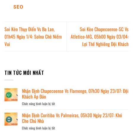
SEO
Soi Kèo Thụy Điển Vs Ba Lan,
Soi Kèo Chapecoense-SC Vs
01h45 Ngày 1/4: Solna Chờ Niềm
Atletico-MG, 05h00 Ngày 03/04:
Vui
Lợi Thế Nghiêng Đội Khách
TIN TỨC MỚI NHẤT
Nhận Định Chapecoense Vs Flamengo, 07h30 Ngày 23/07: Đội
Khách Áp Đảo
Chức năng bình luận bị tắt
ở
Nhận
Định
Nhận Định Coritiba Vs Palmeiras, 05h30 Ngày 23/07: Khó
Chapecoense
Cho Chủ Nhà
Vs
Chức năng bình luận bị tắt
ở
Flamengo,