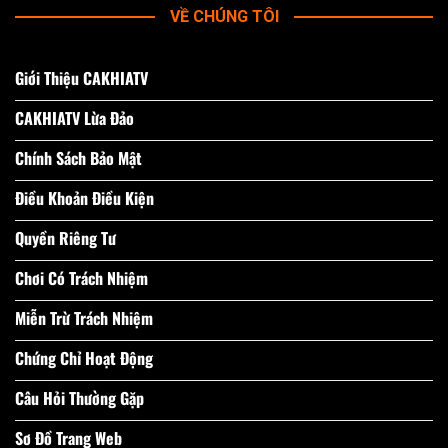
VỀ CHÚNG TÔI
Giới Thiệu CAKHIATV
CAKHIATV Lừa Đảo
Chính Sách Bảo Mật
Điều Khoản Điều Kiện
Quyền Riêng Tư
Chơi Có Trách Nhiệm
Miễn Trừ Trách Nhiệm
Chứng Chỉ Hoạt Động
Câu Hỏi Thường Gặp
Sơ Đồ Trang Web