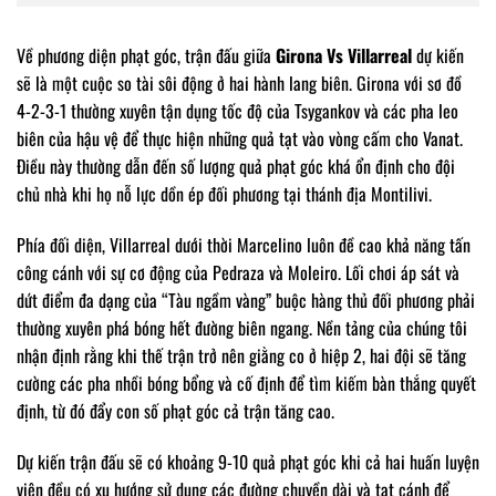
Về phương diện phạt góc, trận đấu giữa
Girona Vs Villarreal
dự kiến
sẽ là một cuộc so tài sôi động ở hai hành lang biên. Girona với sơ đồ
4-2-3-1 thường xuyên tận dụng tốc độ của Tsygankov và các pha leo
biên của hậu vệ để thực hiện những quả tạt vào vòng cấm cho Vanat.
Điều này thường dẫn đến số lượng quả phạt góc khá ổn định cho đội
chủ nhà khi họ nỗ lực dồn ép đối phương tại thánh địa Montilivi.
Phía đối diện, Villarreal dưới thời Marcelino luôn đề cao khả năng tấn
công cánh với sự cơ động của Pedraza và Moleiro. Lối chơi áp sát và
dứt điểm đa dạng của “Tàu ngầm vàng” buộc hàng thủ đối phương phải
thường xuyên phá bóng hết đường biên ngang. Nền tảng của chúng tôi
nhận định rằng khi thế trận trở nên giằng co ở hiệp 2, hai đội sẽ tăng
cường các pha nhồi bóng bổng và cố định để tìm kiếm bàn thắng quyết
định, từ đó đẩy con số phạt góc cả trận tăng cao.
Dự kiến trận đấu sẽ có khoảng 9-10 quả phạt góc khi cả hai huấn luyện
viên đều có xu hướng sử dụng các đường chuyền dài và tạt cánh để