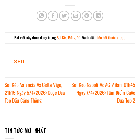
Bài viết này được đăng trong
Soi Kèo Bóng Đá
. Đánh dấu
liên kết thường trực
.
SEO
Soi Kèo Valencia Vs Celta Vigo,
Soi Kèo Napoli Vs AC Milan, 01h45
21h15 Ngày 5/4/2026: Cuộc Đua
Ngày 7/4/2026: Tâm Điểm Cuộc
Top Đầu Căng Thẳng
Đua Top 2
TIN TỨC MỚI NHẤT