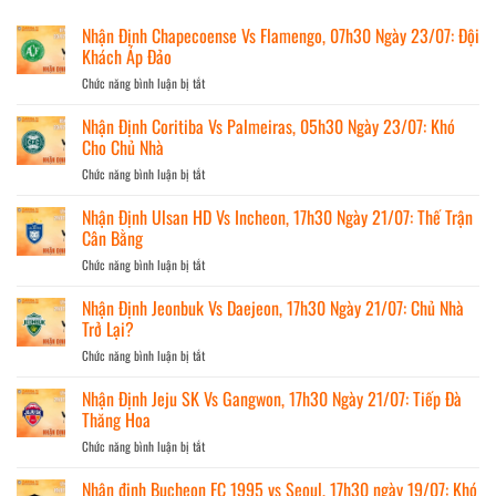
Nhận Định Chapecoense Vs Flamengo, 07h30 Ngày 23/07: Đội
Khách Áp Đảo
Chức năng bình luận bị tắt
ở
Nhận
Định
Nhận Định Coritiba Vs Palmeiras, 05h30 Ngày 23/07: Khó
Chapecoense
Cho Chủ Nhà
Vs
Chức năng bình luận bị tắt
ở
Flamengo,
Nhận
07h30
Định
Nhận Định Ulsan HD Vs Incheon, 17h30 Ngày 21/07: Thế Trận
Ngày
Coritiba
Cân Bằng
23/07:
Vs
Đội
Chức năng bình luận bị tắt
ở
Palmeiras,
Khách
Nhận
05h30
Áp
Định
Nhận Định Jeonbuk Vs Daejeon, 17h30 Ngày 21/07: Chủ Nhà
Ngày
Đảo
Ulsan
Trở Lại?
23/07:
HD
Khó
Chức năng bình luận bị tắt
ở
Vs
Cho
Nhận
Incheon,
Chủ
Định
Nhận Định Jeju SK Vs Gangwon, 17h30 Ngày 21/07: Tiếp Đà
17h30
Nhà
Jeonbuk
Thăng Hoa
Ngày
Vs
21/07:
Chức năng bình luận bị tắt
ở
Daejeon,
Thế
Nhận
17h30
Trận
Định
Nhận định Bucheon FC 1995 vs Seoul, 17h30 ngày 19/07: Khó
Ngày
Cân