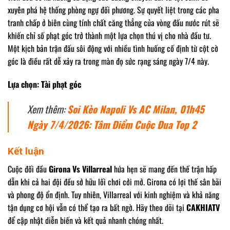
xuyên phá hệ thống phòng ngự đối phương. Sự quyết liệt trong các pha
tranh chấp ở biên cùng tính chất căng thẳng của vòng đấu nước rút sẽ
khiến chỉ số phạt góc trở thành một lựa chọn thú vị cho nhà đầu tư.
Một kịch bản trận đấu sôi động với nhiều tình huống cố định từ cột cờ
góc là điều rất dễ xảy ra trong màn đọ sức rạng sáng ngày 7/4 này.
Lựa chọn: Tài phạt góc
Xem thêm:
Soi Kèo Napoli Vs AC Milan, 01h45
Ngày 7/4/2026: Tâm Điểm Cuộc Đua Top 2
Kết luận
Cuộc đối đầu
Girona Vs Villarreal
hứa hẹn sẽ mang đến thế trận hấp
dẫn khi cả hai đội đều sở hữu lối chơi cởi mở. Girona có lợi thế sân bãi
và phong độ ổn định. Tuy nhiên, Villarreal với kinh nghiệm và khả năng
tận dụng cơ hội vẫn có thể tạo ra bất ngờ. Hãy theo dõi tại
CAKHIATV
để cập nhật diễn biến và kết quả nhanh chóng nhất.