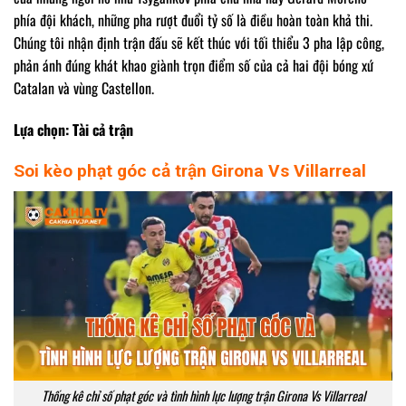
phía đội khách, những pha rượt đuổi tỷ số là điều hoàn toàn khả thi.
Chúng tôi nhận định trận đấu sẽ kết thúc với tối thiểu 3 pha lập công,
phản ánh đúng khát khao giành trọn điểm số của cả hai đội bóng xứ
Catalan và vùng Castellon.
Lựa chọn: Tài cả trận
Soi kèo phạt góc cả trận Girona Vs Villarreal
Thống kê chỉ số phạt góc và tình hình lực lượng trận Girona Vs Villarreal