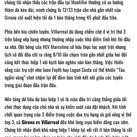
chúng tôi nhận thấy các trận đấu tại Montilivi thường có xu hướng
thăm dò kéo dài, minh chứng là 12/13 trận sân nhà gần nhất của
Girona chỉ xuất hiện tối đa 1 bàn thắng trong 45 phút đầu tiên.
Phía bên kia chiến tuyến, Villarreal dù đang chễm chệ ở vị trí thứ 3
trên bảng xếp hạng nhưng thường nhập cuộc khá điềm tĩnh khi thi đấu
xa nhà. Đội bóng của HLV Marcelino sở hữu thực lực vượt trội nhưng
lịch sử đối đầu chỉ ra rằng 8/10 lần chạm trán gần nhất giữa hai đội
cũng kết thúc hiệp 1 với kịch bản nghèo nàn bàn thắng. Việc thiếu
vắng các trụ cột như Juan Foyth hay Logan Costa có thể khiến “Tàu
ngầm vàng” chơi chậm lại để đảm bảo tính kết nối giữa các tuyến
trong giai đoạn đầu trận đấu.
Nền tảng dữ liệu dự báo hiệp 1 sẽ là màn đấu trí căng thẳng giữa lối
chơi thực dụng của chủ nhà và sự kiểm soát của đội khách. Với tính
chất quan trọng của 3 điểm trong cuộc đua trụ hạng và giữ vững vị thế
top 3, cả
Girona vs Villarreal
đều khó lòng mạo hiểm dâng cao sớm.
Chúng tôi nhận định khả năng hiệp 1 khép lại với rất ít bàn thắng là rất