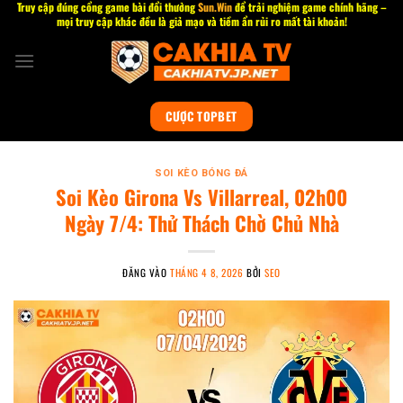
Truy cập đúng cổng game bài đổi thưởng
Sun.Win
để trải nghiệm game chính hãng –
Bỏ
mọi truy cập khác đều là giả mạo và tiềm ẩn rủi ro mất tài khoản!
qua
nội
dung
CƯỢC TOPBET
SOI KÈO BÓNG ĐÁ
Soi Kèo Girona Vs Villarreal, 02h00
Ngày 7/4: Thử Thách Chờ Chủ Nhà
ĐĂNG VÀO
THÁNG 4 8, 2026
BỞI
SEO