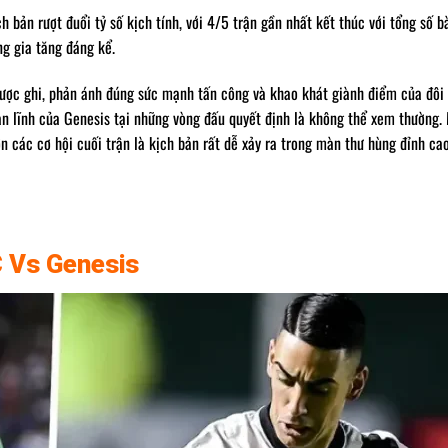
bản rượt đuổi tỷ số kịch tính, với 4/5 trận gần nhất kết thúc với tổng số b
ng gia tăng đáng kể.
 được ghi, phản ánh đúng sức mạnh tấn công và khao khát giành điểm của đôi
ản lĩnh của Genesis tại những vòng đấu quyết định là không thể xem thường.
n các cơ hội cuối trận là kịch bản rất dễ xảy ra trong màn thư hùng đỉnh ca
C Vs Genesis