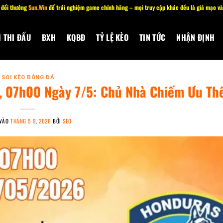
 đổi thưởng
Sun.Win
để trải nghiệm game chính hãng – mọi truy cập khác đều là giả mạo và 
H THI ĐẤU
BXH
KQBĐ
TỶ LỆ KÈO
TIN TỨC
NHẬN ĐỊNH
SOI KÈO BÓNG ĐÁ
s, 07h00 Ngày 7/5: Chủ Nhà Chiếm Ưu Th
 VÀO
THÁNG 5 9, 2026
BỞI
SEO