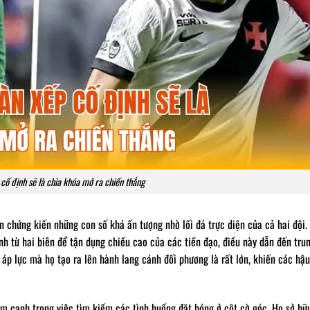
cố định sẽ là chìa khóa mở ra chiến thắng
 chứng kiến những con số khá ấn tượng nhờ lối đá trực diện của cả hai đội.
 từ hai biên để tận dụng chiều cao của các tiền đạo, điều này dẫn đến trun
 áp lực mà họ tạo ra lên hành lang cánh đối phương là rất lớn, khiến các hậ
m cạnh trong việc tìm kiếm các tình huống đặt bóng ở cột cờ góc. Họ sở hữ