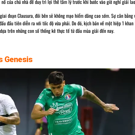
 của chủ nhà để duy trì lợi thế tâm lý trước khi bước vào giờ nghỉ giải lao
 giai đoạn Clausura, đôi bên sẽ không mạo hiểm dâng cao sớm. Sự cân bằng 
i đấu đầu tiên diễn ra với tốc độ vừa phải. Do đó, kịch bản về một hiệp 1 kha
 dựa trên những con số thống kê thực tế từ đầu mùa giải đến nay.
Vs Genesis