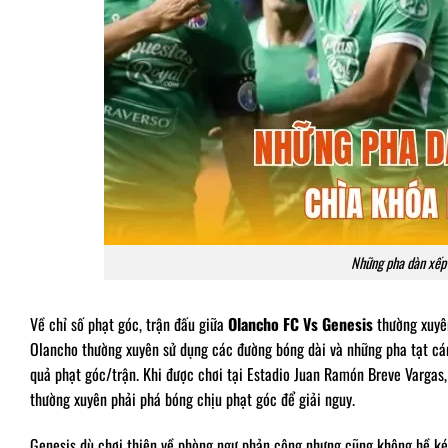
Những pha dàn xếp 
Về chỉ số phạt góc, trận đấu giữa
Olancho FC Vs Genesis
thường xuyên
Olancho thường xuyên sử dụng các đường bóng dài và những pha tạt cánh
quả phạt góc/trận. Khi được chơi tại Estadio Juan Ramón Breve Vargas,
thường xuyên phải phá bóng chịu phạt góc để giải nguy.
Genesis dù chơi thiên về phòng ngự phản công nhưng cũng không hề ké