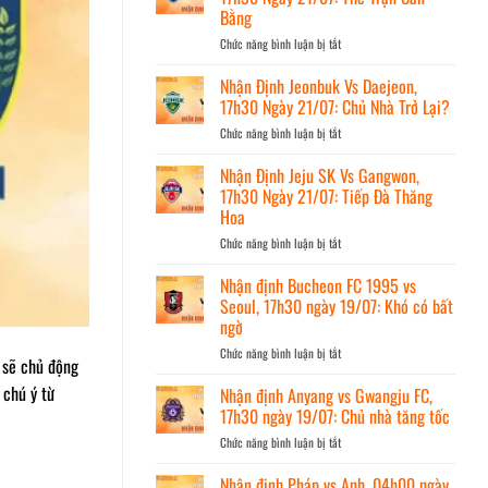
Vs
Khách
Bằng
Palmeiras,
Áp
Chức năng bình luận bị tắt
ở
05h30
Đảo
Nhận
Ngày
Định
Nhận Định Jeonbuk Vs Daejeon,
23/07:
Ulsan
Khó
17h30 Ngày 21/07: Chủ Nhà Trở Lại?
HD
Cho
Chức năng bình luận bị tắt
ở
Vs
Chủ
Nhận
Incheon,
Nhà
Định
Nhận Định Jeju SK Vs Gangwon,
17h30
Jeonbuk
17h30 Ngày 21/07: Tiếp Đà Thăng
Ngày
Vs
21/07:
Hoa
Daejeon,
Thế
Chức năng bình luận bị tắt
ở
17h30
Trận
Nhận
Ngày
Cân
Định
Nhận định Bucheon FC 1995 vs
21/07:
Bằng
Jeju
Chủ
Seoul, 17h30 ngày 19/07: Khó có bất
SK
Nhà
ngờ
Vs
Trở
Chức năng bình luận bị tắt
ở
Gangwon,
Lại?
 sẽ chủ động
Nhận
17h30
 chú ý từ
định
Nhận định Anyang vs Gwangju FC,
Ngày
Bucheon
21/07:
17h30 ngày 19/07: Chủ nhà tăng tốc
FC
Tiếp
Chức năng bình luận bị tắt
ở
1995
Đà
Nhận
vs
Thăng
định
Nhận định Pháp vs Anh, 04h00 ngày
Seoul,
Hoa