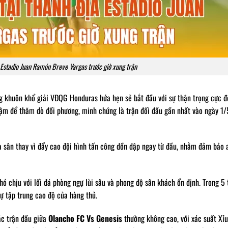
a Estadio Juan Ramón Breve Vargas trước giờ xung trận
g khuôn khổ giải VĐQG Honduras hứa hẹn sẽ bắt đầu với sự thận trọng cực độ
 chậm để thăm dò đối phương, minh chứng là trận đối đầu gần nhất vào ngày 
a sân thay vì đẩy cao đội hình tấn công dồn dập ngay từ đầu, nhằm đảm bảo 
hó chịu với lối đá phòng ngự lùi sâu và phong độ sân khách ổn định. Trong 5 
sự tập trung cao độ của hàng thủ.
ác trận đấu giữa
Olancho FC Vs Genesis
thường không cao, với xác suất Xỉu