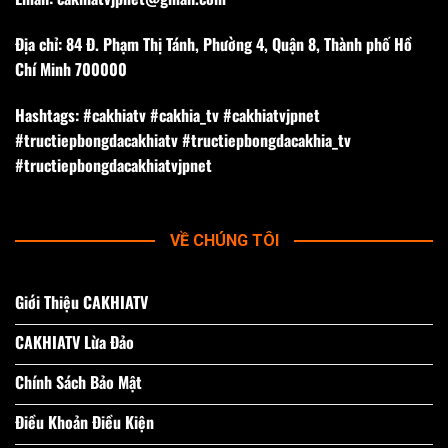
Địa chỉ: 84 Đ. Phạm Thị Tánh, Phường 4, Quận 8, Thành phố Hồ
Chí Minh 700000
Hashtags: #cakhiatv #cakhia_tv #cakhiatvjpnet
#tructiepbongdacakhiatv #tructiepbongdacakhia_tv
#tructiepbongdacakhiatvjpnet
VỀ CHÚNG TÔI
Giới Thiệu CAKHIATV
CAKHIATV Lừa Đảo
Chính Sách Bảo Mật
Điều Khoản Điều Kiện