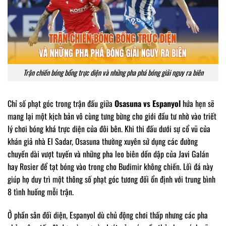
Trận chiến bóng bổng trực diện và những pha phá bóng giải nguy ra biên
Chỉ số phạt góc trong trận đấu giữa
Osasuna vs Espanyol
hứa hẹn sẽ
mang lại một kịch bản vô cùng tưng bừng cho giới đầu tư nhờ vào triết
lý chơi bóng khá trực diện của đôi bên. Khi thi đấu dưới sự cổ vũ của
khán giả nhà El Sadar, Osasuna thường xuyên sử dụng các đường
chuyền dài vượt tuyến và những pha leo biên dồn dập của Javi Galán
hay Rosier để tạt bóng vào trong cho Budimir không chiến. Lối đá này
giúp họ duy trì một thông số phạt góc tương đối ổn định với trung bình
8 tình huống mỗi trận.
Ở phần sân đối diện, Espanyol dù chủ động chơi thấp nhưng các pha