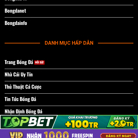
Bongdanet
Bongdainfo
DANH MỤC HẤP DẪN
Trang Bóng Đá
Nhà Cái Uy Tín
Thủ Thuật Cá Cược
Tin Tức Bóng Đá
Nhận Định Bóng Đá
Soi Kèo Bóng Đá