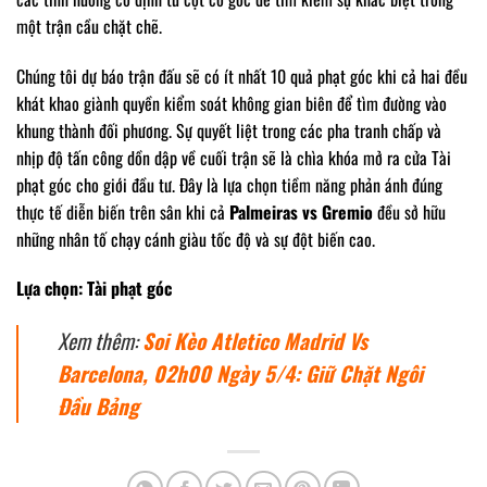
một trận cầu chặt chẽ.
Chúng tôi dự báo trận đấu sẽ có ít nhất 10 quả phạt góc khi cả hai đều
khát khao giành quyền kiểm soát không gian biên để tìm đường vào
khung thành đối phương. Sự quyết liệt trong các pha tranh chấp và
nhịp độ tấn công dồn dập về cuối trận sẽ là chìa khóa mở ra cửa Tài
phạt góc cho giới đầu tư. Đây là lựa chọn tiềm năng phản ánh đúng
thực tế diễn biến trên sân khi cả
Palmeiras vs Gremio
đều sở hữu
những nhân tố chạy cánh giàu tốc độ và sự đột biến cao.
Lựa chọn: Tài phạt góc
Xem thêm:
Soi Kèo Atletico Madrid Vs
Barcelona, 02h00 Ngày 5/4: Giữ Chặt Ngôi
Đầu Bảng