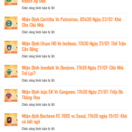
Khách Áp Đảo
Chức năng bình luận bị tắt
ở
Nhận
Định
Nhận Định Coritiba Vs Palmeiras, 05h30 Ngày 23/07: Khó
Chapecoense
Cho Chủ Nhà
Vs
Chức năng bình luận bị tắt
ở
Flamengo,
Nhận
07h30
Định
Nhận Định Ulsan HD Vs Incheon, 17h30 Ngày 21/07: Thế Trận
Ngày
Coritiba
Cân Bằng
23/07:
Vs
Đội
Chức năng bình luận bị tắt
ở
Palmeiras,
Khách
Nhận
05h30
Áp
Định
Nhận Định Jeonbuk Vs Daejeon, 17h30 Ngày 21/07: Chủ Nhà
Ngày
Đảo
Ulsan
Trở Lại?
23/07:
HD
Khó
Chức năng bình luận bị tắt
ở
Vs
Cho
Nhận
Incheon,
Chủ
Định
Nhận Định Jeju SK Vs Gangwon, 17h30 Ngày 21/07: Tiếp Đà
17h30
Nhà
Jeonbuk
Thăng Hoa
Ngày
Vs
21/07:
Chức năng bình luận bị tắt
ở
Daejeon,
Thế
Nhận
17h30
Trận
Định
Nhận định Bucheon FC 1995 vs Seoul, 17h30 ngày 19/07: Khó
Ngày
Cân
Jeju
có bất ngờ
21/07:
Bằng
SK
Chủ
Chức năng bình luận bị tắt
ở
Vs
Nhà