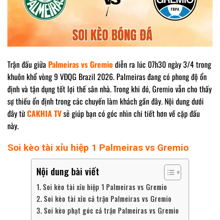
Trận đấu giữa
Palmeiras vs Gremio
diễn ra lúc 07h30 ngày 3/4 trong
khuôn khổ vòng 9 VĐQG Brazil 2026. Palmeiras đang có phong độ ổn
định và tận dụng tốt lợi thế sân nhà. Trong khi đó, Gremio vẫn cho thấy
sự thiếu ổn định trong các chuyến làm khách gần đây. Nội dung dưới
đây từ
CAKHIA TV
sẽ giúp bạn có góc nhìn chi tiết hơn về cặp đấu
này.
Soi kèo tài xỉu hiệp 1 Palmeiras vs Gremio
Nội dung bài viết
Soi kèo tài xỉu hiệp 1 Palmeiras vs Gremio
Soi kèo tài xỉu cả trận Palmeiras vs Gremio
Soi kèo phạt góc cả trận Palmeiras vs Gremio