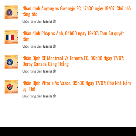
Nhận
Gangwon,
Trở
định
Nhận định Anyang vs Gwangju FC, 17h30 ngày 19/07: Chủ nhà
17h30
Lại?
Bucheon
tăng tốc
Ngày
FC
21/07:
Chức năng bình luận bị tắt
ở
1995
Tiếp
Nhận
vs
Đà
định
Nhận định Pháp vs Anh, 04h00 ngày 19/07: Tam Sư quyết
Seoul,
Thăng
Anyang
tâm
17h30
Hoa
vs
ngày
Chức năng bình luận bị tắt
ở
Gwangju
19/07:
Nhận
FC,
Khó
định
Nhận Định CF Montreal Vs Toronto FC, 06h30 Ngày 17/07:
17h30
có
Pháp
Derby Canada Căng Thẳng
ngày
bất
vs
19/07:
ngờ
Chức năng bình luận bị tắt
ở
Anh,
Chủ
Nhận
04h00
nhà
Định
Nhận Định Vitoria Vs Vasco, 05h30 Ngày 17/07: Chủ Nhà Nắm
ngày
tăng
CF
Lợi Thế
19/07:
tốc
Montreal
Tam
Chức năng bình luận bị tắt
ở
Vs
Sư
Nhận
Toronto
quyết
Định
FC,
tâm
Vitoria
06h30
Vs
Ngày
Vasco,
17/07:
05h30
Derby
Ngày
Canada