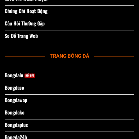
Chứng Chỉ Hoạt Động
Câu Hỏi Thường Gặp
Sơ Đồ Trang Web
TRANG BÓNG ĐÁ
Bongdalu
Bongdaso
Bongdawap
Bongdako
Bongdaplus
Bongda24h