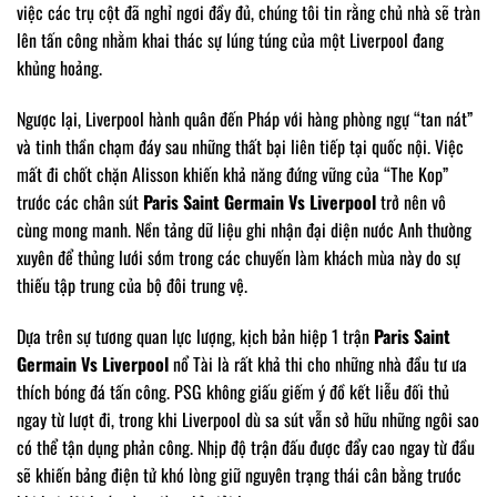
việc các trụ cột đã nghỉ ngơi đầy đủ, chúng tôi tin rằng chủ nhà sẽ tràn
lên tấn công nhằm khai thác sự lúng túng của một Liverpool đang
khủng hoảng.
Ngược lại, Liverpool hành quân đến Pháp với hàng phòng ngự “tan nát”
và tinh thần chạm đáy sau những thất bại liên tiếp tại quốc nội. Việc
mất đi chốt chặn Alisson khiến khả năng đứng vững của “The Kop”
trước các chân sút
Paris Saint Germain Vs Liverpool
trở nên vô
cùng mong manh. Nền tảng dữ liệu ghi nhận đại diện nước Anh thường
xuyên để thủng lưới sớm trong các chuyến làm khách mùa này do sự
thiếu tập trung của bộ đôi trung vệ.
Dựa trên sự tương quan lực lượng, kịch bản hiệp 1 trận
Paris Saint
Germain Vs Liverpool
nổ Tài là rất khả thi cho những nhà đầu tư ưa
thích bóng đá tấn công. PSG không giấu giếm ý đồ kết liễu đối thủ
ngay từ lượt đi, trong khi Liverpool dù sa sút vẫn sở hữu những ngôi sao
có thể tận dụng phản công. Nhịp độ trận đấu được đẩy cao ngay từ đầu
sẽ khiến bảng điện tử khó lòng giữ nguyên trạng thái cân bằng trước