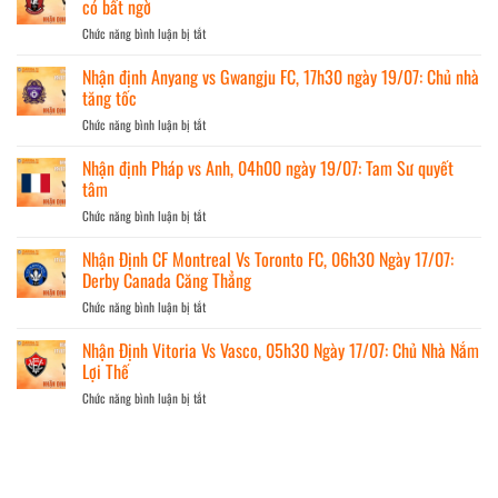
có bất ngờ
21/07:
Bằng
SK
Chủ
Chức năng bình luận bị tắt
ở
Vs
Nhà
Nhận
Gangwon,
Trở
định
Nhận định Anyang vs Gwangju FC, 17h30 ngày 19/07: Chủ nhà
17h30
Lại?
Bucheon
tăng tốc
Ngày
FC
21/07:
Chức năng bình luận bị tắt
ở
1995
Tiếp
Nhận
vs
Đà
định
Nhận định Pháp vs Anh, 04h00 ngày 19/07: Tam Sư quyết
Seoul,
Thăng
Anyang
tâm
17h30
Hoa
vs
ngày
Chức năng bình luận bị tắt
ở
Gwangju
19/07:
Nhận
FC,
Khó
định
Nhận Định CF Montreal Vs Toronto FC, 06h30 Ngày 17/07:
17h30
có
Pháp
Derby Canada Căng Thẳng
ngày
bất
vs
19/07:
ngờ
Chức năng bình luận bị tắt
ở
Anh,
Chủ
Nhận
04h00
nhà
Định
Nhận Định Vitoria Vs Vasco, 05h30 Ngày 17/07: Chủ Nhà Nắm
ngày
tăng
CF
Lợi Thế
19/07:
tốc
Montreal
Tam
Chức năng bình luận bị tắt
ở
Vs
Sư
Nhận
Toronto
quyết
Định
FC,
tâm
Vitoria
06h30
Vs
Ngày
Vasco,
17/07: