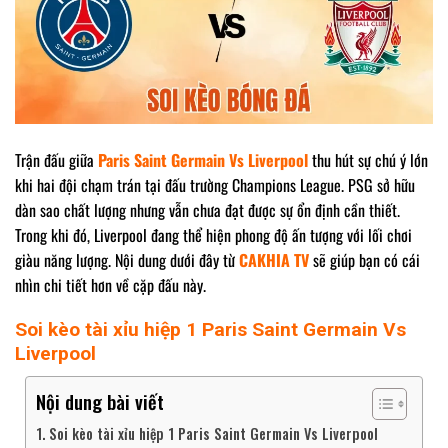
Trận đấu giữa
Paris Saint Germain Vs Liverpool
thu hút sự chú ý lớn
khi hai đội chạm trán tại đấu trường Champions League. PSG sở hữu
dàn sao chất lượng nhưng vẫn chưa đạt được sự ổn định cần thiết.
Trong khi đó, Liverpool đang thể hiện phong độ ấn tượng với lối chơi
giàu năng lượng. Nội dung dưới đây từ
CAKHIA TV
sẽ giúp bạn có cái
nhìn chi tiết hơn về cặp đấu này.
Soi kèo tài xỉu hiệp 1 Paris Saint Germain Vs
Liverpool
Nội dung bài viết
Soi kèo tài xỉu hiệp 1 Paris Saint Germain Vs Liverpool