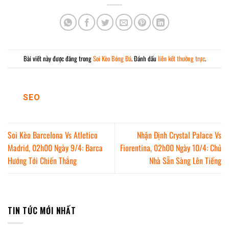
Bài viết này được đăng trong
Soi Kèo Bóng Đá
. Đánh dấu
liên kết thường trực
.
SEO
Soi Kèo Barcelona Vs Atletico
Nhận Định Crystal Palace Vs
Madrid, 02h00 Ngày 9/4: Barca
Fiorentina, 02h00 Ngày 10/4: Chủ
Hướng Tới Chiến Thắng
Nhà Sẵn Sàng Lên Tiếng
TIN TỨC MỚI NHẤT