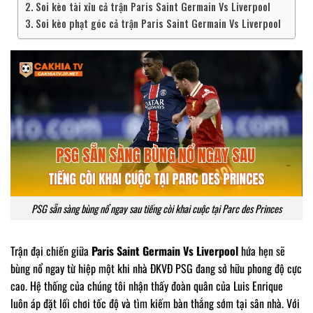
Soi kèo tài xỉu cả trận Paris Saint Germain Vs Liverpool
Soi kèo phạt góc cả trận Paris Saint Germain Vs Liverpool
PSG sẵn sàng bùng nổ ngay sau tiếng còi khai cuộc tại Parc des Princes
Trận đại chiến giữa
Paris Saint Germain Vs Liverpool
hứa hẹn sẽ
bùng nổ ngay từ hiệp một khi nhà ĐKVĐ PSG đang sở hữu phong độ cực
cao. Hệ thống của chúng tôi nhận thấy đoàn quân của Luis Enrique
luôn áp đặt lối chơi tốc độ và tìm kiếm bàn thắng sớm tại sân nhà. Với