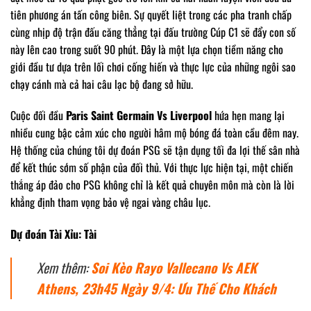
tiên phương án tấn công biên. Sự quyết liệt trong các pha tranh chấp
cùng nhịp độ trận đấu căng thẳng tại đấu trường Cúp C1 sẽ đẩy con số
này lên cao trong suốt 90 phút. Đây là một lựa chọn tiềm năng cho
giới đầu tư dựa trên lối chơi cống hiến và thực lực của những ngôi sao
chạy cánh mà cả hai câu lạc bộ đang sở hữu.
Cuộc đối đầu
Paris Saint Germain Vs Liverpool
hứa hẹn mang lại
nhiều cung bậc cảm xúc cho người hâm mộ bóng đá toàn cầu đêm nay.
Hệ thống của chúng tôi dự đoán PSG sẽ tận dụng tối đa lợi thế sân nhà
để kết thúc sớm số phận của đối thủ. Với thực lực hiện tại, một chiến
thắng áp đảo cho PSG không chỉ là kết quả chuyên môn mà còn là lời
khẳng định tham vọng bảo vệ ngai vàng châu lục.
Dự đoán Tài Xỉu: Tài
Xem thêm:
Soi Kèo Rayo Vallecano Vs AEK
Athens, 23h45 Ngày 9/4: Ưu Thế Cho Khách