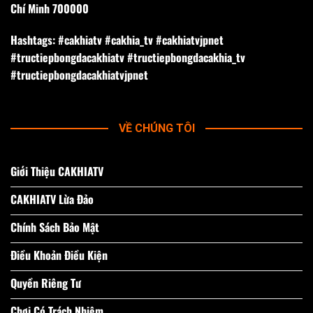
Chí Minh 700000
Hashtags: #cakhiatv #cakhia_tv #cakhiatvjpnet
#tructiepbongdacakhiatv #tructiepbongdacakhia_tv
#tructiepbongdacakhiatvjpnet
VỀ CHÚNG TÔI
Giới Thiệu CAKHIATV
CAKHIATV Lừa Đảo
Chính Sách Bảo Mật
Điều Khoản Điều Kiện
Quyền Riêng Tư
Chơi Có Trách Nhiệm