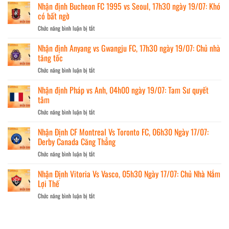
Định
Nhận định Bucheon FC 1995 vs Seoul, 17h30 ngày 19/07: Khó
Ngày
Cân
Jeju
có bất ngờ
21/07:
Bằng
SK
Chủ
Chức năng bình luận bị tắt
ở
Vs
Nhà
Nhận
Gangwon,
Trở
định
Nhận định Anyang vs Gwangju FC, 17h30 ngày 19/07: Chủ nhà
17h30
Lại?
Bucheon
tăng tốc
Ngày
FC
21/07:
Chức năng bình luận bị tắt
ở
1995
Tiếp
Nhận
vs
Đà
định
Nhận định Pháp vs Anh, 04h00 ngày 19/07: Tam Sư quyết
Seoul,
Thăng
Anyang
tâm
17h30
Hoa
vs
ngày
Chức năng bình luận bị tắt
ở
Gwangju
19/07:
Nhận
FC,
Khó
định
Nhận Định CF Montreal Vs Toronto FC, 06h30 Ngày 17/07:
17h30
có
Pháp
Derby Canada Căng Thẳng
ngày
bất
vs
19/07:
ngờ
Chức năng bình luận bị tắt
ở
Anh,
Chủ
Nhận
04h00
nhà
Định
Nhận Định Vitoria Vs Vasco, 05h30 Ngày 17/07: Chủ Nhà Nắm
ngày
tăng
CF
Lợi Thế
19/07:
tốc
Montreal
Tam
Chức năng bình luận bị tắt
ở
Vs
Sư
Nhận
Toronto
quyết
Định
FC,
tâm
Vitoria
06h30