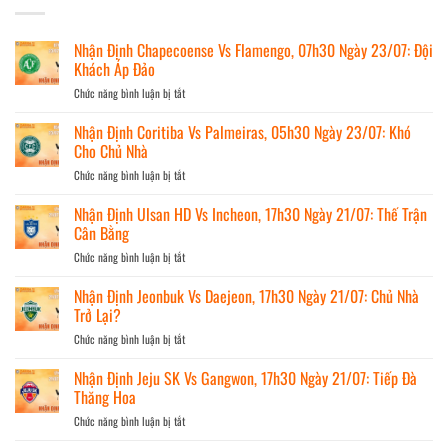
Nhận Định Chapecoense Vs Flamengo, 07h30 Ngày 23/07: Đội
Khách Áp Đảo
Chức năng bình luận bị tắt
ở
Nhận
Định
Nhận Định Coritiba Vs Palmeiras, 05h30 Ngày 23/07: Khó
Chapecoense
Cho Chủ Nhà
Vs
Chức năng bình luận bị tắt
ở
Flamengo,
Nhận
07h30
Định
Nhận Định Ulsan HD Vs Incheon, 17h30 Ngày 21/07: Thế Trận
Ngày
Coritiba
Cân Bằng
23/07:
Vs
Đội
Chức năng bình luận bị tắt
ở
Palmeiras,
Khách
Nhận
05h30
Áp
Định
Nhận Định Jeonbuk Vs Daejeon, 17h30 Ngày 21/07: Chủ Nhà
Ngày
Đảo
Ulsan
Trở Lại?
23/07:
HD
Khó
Chức năng bình luận bị tắt
ở
Vs
Cho
Nhận
Incheon,
Chủ
Định
Nhận Định Jeju SK Vs Gangwon, 17h30 Ngày 21/07: Tiếp Đà
17h30
Nhà
Jeonbuk
Thăng Hoa
Ngày
Vs
21/07:
Chức năng bình luận bị tắt
ở
Daejeon,
Thế
Nhận
17h30
Trận