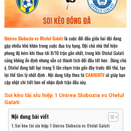
Unirea Slobozia vs Otelul Galati
là cuộc đối đầu giữa hai đội đang
gặp nhiều khó khăn trong cuộc đua trụ hạng. Đội chủ nhà thể hiện
phong độ kém khi thua tới 8/10 trận gần nhất, trong khi Otelul Galati
cũng không ổn định nhưng vẫn có thành tích đối đầu tốt hơn . Đáng chú
ý, Otelul đang bất bại trong 5 lần chạm trán gần đây trước đối thủ, tạo
lợi thế tâm lý nhất định . Nội dung tiếp theo từ
CAKHIATV
sẽ giúp bạn
cập nhật chi tiết hơn về nhận định trận đấu này.
Soi kèo tài xỉu hiệp 1 Unirea Slobozia vs Otelul
Galati
Nội dung bài viết
Soi kèo tài xỉu hiệp 1 Unirea Slobozia vs Otelul Galati