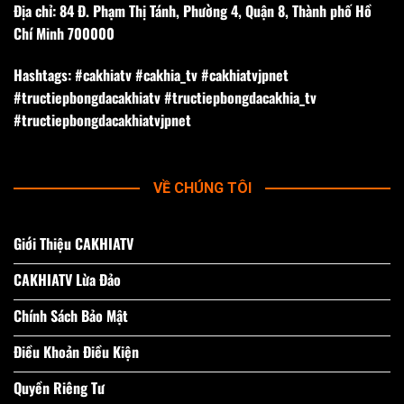
Địa chỉ: 84 Đ. Phạm Thị Tánh, Phường 4, Quận 8, Thành phố Hồ
Chí Minh 700000
Hashtags: #cakhiatv #cakhia_tv #cakhiatvjpnet
#tructiepbongdacakhiatv #tructiepbongdacakhia_tv
#tructiepbongdacakhiatvjpnet
VỀ CHÚNG TÔI
Giới Thiệu CAKHIATV
CAKHIATV Lừa Đảo
Chính Sách Bảo Mật
Điều Khoản Điều Kiện
Quyền Riêng Tư