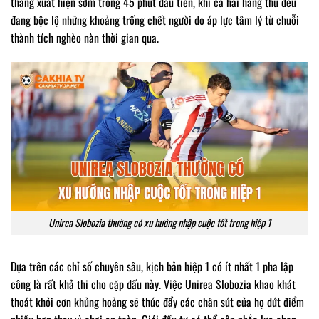
thắng xuất hiện sớm trong 45 phút đầu tiên, khi cả hai hàng thủ đều
đang bộc lộ những khoảng trống chết người do áp lực tâm lý từ chuỗi
thành tích nghèo nàn thời gian qua.
Unirea Slobozia thường có xu hướng nhập cuộc tốt trong hiệp 1
Dựa trên các chỉ số chuyên sâu, kịch bản hiệp 1 có ít nhất 1 pha lập
công là rất khả thi cho cặp đấu này. Việc Unirea Slobozia khao khát
thoát khỏi cơn khủng hoảng sẽ thúc đẩy các chân sút của họ dứt điểm