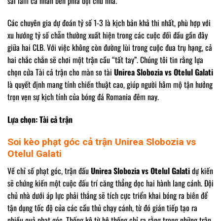
sai lầm cá nhân bên phía đội chủ nhà.
Các chuyên gia dự đoán tỷ số 1-3 là kịch bản khả thi nhất, phù hợp với
xu hướng tỷ số chẵn thường xuất hiện trong các cuộc đối đầu gần đây
giữa hai CLB. Với việc không còn đường lùi trong cuộc đua trụ hạng, cả
hai chắc chắn sẽ chơi một trận cầu “tất tay”. Chúng tôi tin rằng lựa
chọn cửa Tài cả trận cho màn so tài
Unirea Slobozia vs Otelul Galati
là quyết định mang tính chiến thuật cao, giúp người hâm mộ tận hưởng
trọn vẹn sự kịch tính của bóng đá Romania đêm nay.
Lựa chọn: Tài cả trận
Soi kèo phạt góc cả trận Unirea Slobozia vs
Otelul Galati
Về chỉ số phạt góc, trận đấu
Unirea Slobozia vs Otelul Galati
dự kiến
sẽ chứng kiến một cuộc đấu trí căng thẳng dọc hai hành lang cánh. Đội
chủ nhà dưới áp lực phải thắng sẽ tích cực triển khai bóng ra biên để
tận dụng tốc độ của các cầu thủ chạy cánh, từ đó gián tiếp tạo ra
nhiều quả phạt góc. Thống kê từ hệ thống chỉ ra rằng trong những trận